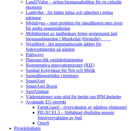
Land2Value – gröna biomassahubbar för en cirkulär
ekonomi
Lantlyftet - för bättre hälsa och säkerhet i gröna
näringar
Mjöldryga – stort problem för rågodlingen men även
för andra spannmålsslag
Mobilisering av lantbrukare kring gemensamt ägd
biogasanläggning i Munkedal (förstudie)
Njordfeed - det automatiserade labbet för
foderoptimering på gården
Pathways
Platsspecifik ogräsbekämpning
Regenerativa innovationszoner (RIZ)
Samlad Ko(n)skap för Nöt och Mjölk
Samodlingsgrödor i höstraps
SmartAgri
SmartAgri Boost
SustAinimal
Väderstationer som stöd för beslut om IPM åtgärder
Avslutade EU-projekt
FarmGuard – övervakning av gårdens elstängsel
PIGXCEL3 – förbättrad djurhälsa genom
fjärrövervakning av ljud
Oper8
Projektinitiativ