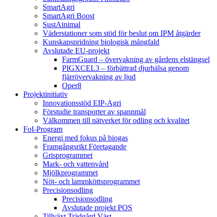
SmartAgri
SmartAgri Boost
SustAinimal
Väderstationer som stöd för beslut om IPM åtgärder
Kunskapspridning biologisk mångfald
Avslutade EU-projekt
FarmGuard – övervakning av gårdens elstängsel
PIGXCEL3 – förbättrad djurhälsa genom
fjärrövervakning av ljud
Oper8
Projektinitiativ
Innovationsstöd EIP-Agri
Förstudie transporter av spannmål
Välkommen till nätverket för odling och kvalitet
FoI-Program
Energi med fokus på biogas
Framgångsrikt Företagande
Grisprogrammet
Mark- och vattenvård
Mjölkprogrammet
Nöt- och lammköttsprogrammet
Precisionsodling
Precisionsodling
Avslutade projekt POS
Tillväxt Trädgård Väst