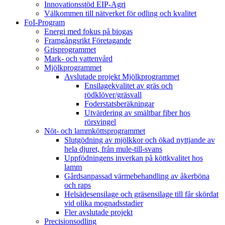
Innovationsstöd EIP-Agri
Välkommen till nätverket för odling och kvalitet
FoI-Program
Energi med fokus på biogas
Framgångsrikt Företagande
Grisprogrammet
Mark- och vattenvård
Mjölkprogrammet
Avslutade projekt Mjölkprogrammet
Ensilagekvalitet av gräs och
rödklöver/gräsvall
Foderstatsberäkningar
Utvärdering av smältbar fiber hos
rörsvingel
Nöt- och lammköttsprogrammet
Slutgödning av mjölkkor och ökad nyttjande av
hela djuret, från mule-till-svans
Uppfödningens inverkan på köttkvalitet hos
lamm
Gårdsanpassad värmebehandling av åkerböna
och raps
Helsädesensilage och gräsensilage till får skördat
vid olika mognadsstadier
Fler avslutade projekt
Precisionsodling