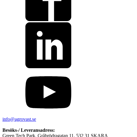
info@agrovast.se
Besöks-/ Leveransadress:
Green Tech Park, Gråbrödragatan 11, 532 31 SKARA