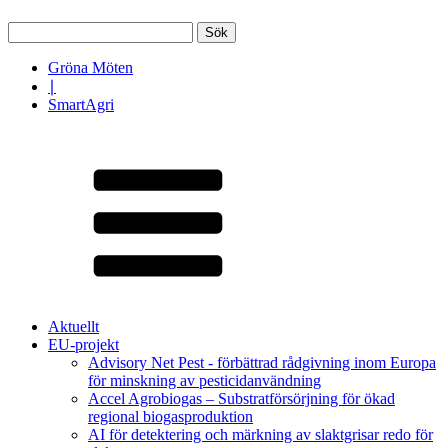
Sök
efter:
Gröna Möten
∣
SmartAgri
Aktuellt
EU-projekt
Advisory Net Pest - förbättrad rådgivning inom Europa
för minskning av pesticidanvändning
Accel Agrobiogas – Substratförsörjning för ökad
regional biogasproduktion
AI för detektering och märkning av slaktgrisar redo för