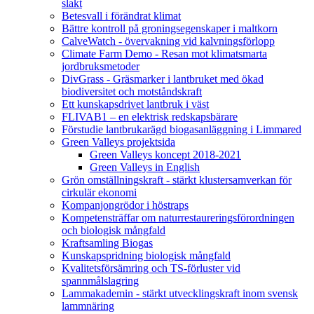
slakt
Betesvall i förändrat klimat
Bättre kontroll på groningsegenskaper i maltkorn
CalveWatch - övervakning vid kalvningsförlopp
Climate Farm Demo - Resan mot klimatsmarta
jordbruksmetoder
DivGrass - Gräsmarker i lantbruket med ökad
biodiversitet och motståndskraft
Ett kunskapsdrivet lantbruk i väst
FLIVAB1 – en elektrisk redskapsbärare
Förstudie lantbrukarägd biogasanläggning i Limmared
Green Valleys projektsida
Green Valleys koncept 2018-2021
Green Valleys in English
Grön omställningskraft - stärkt klustersamverkan för
cirkulär ekonomi
Kompanjongrödor i höstraps
Kompetensträffar om naturrestaureringsförordningen
och biologisk mångfald
Kraftsamling Biogas
Kunskapspridning biologisk mångfald
Kvalitetsförsämring och TS-förluster vid
spannmålslagring
Lammakademin - stärkt utvecklingskraft inom svensk
lammnäring