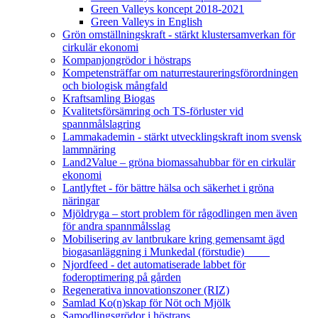
Green Valleys koncept 2018-2021
Green Valleys in English
Grön omställningskraft - stärkt klustersamverkan för
cirkulär ekonomi
Kompanjongrödor i höstraps
Kompetensträffar om naturrestaureringsförordningen
och biologisk mångfald
Kraftsamling Biogas
Kvalitetsförsämring och TS-förluster vid
spannmålslagring
Lammakademin - stärkt utvecklingskraft inom svensk
lammnäring
Land2Value – gröna biomassahubbar för en cirkulär
ekonomi
Lantlyftet - för bättre hälsa och säkerhet i gröna
näringar
Mjöldryga – stort problem för rågodlingen men även
för andra spannmålsslag
Mobilisering av lantbrukare kring gemensamt ägd
biogasanläggning i Munkedal (förstudie)
Njordfeed - det automatiserade labbet för
foderoptimering på gården
Regenerativa innovationszoner (RIZ)
Samlad Ko(n)skap för Nöt och Mjölk
Samodlingsgrödor i höstraps