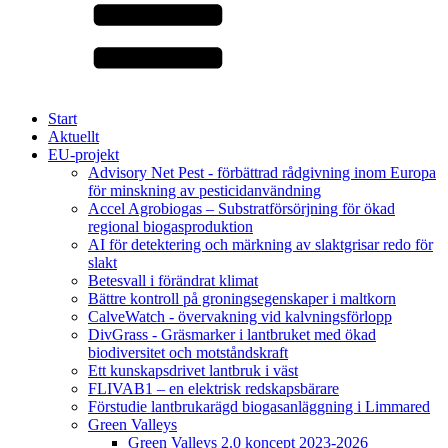
Start
Aktuellt
EU-projekt
Advisory Net Pest - förbättrad rådgivning inom Europa
för minskning av pesticidanvändning
Accel Agrobiogas – Substratförsörjning för ökad
regional biogasproduktion
AI för detektering och märkning av slaktgrisar redo för
slakt
Betesvall i förändrat klimat
Bättre kontroll på groningsegenskaper i maltkorn
CalveWatch - övervakning vid kalvningsförlopp
DivGrass - Gräsmarker i lantbruket med ökad
biodiversitet och motståndskraft
Ett kunskapsdrivet lantbruk i väst
FLIVAB1 – en elektrisk redskapsbärare
Förstudie lantbrukarägd biogasanläggning i Limmared
Green Valleys
Green Valleys 2.0 koncept 2023-2026