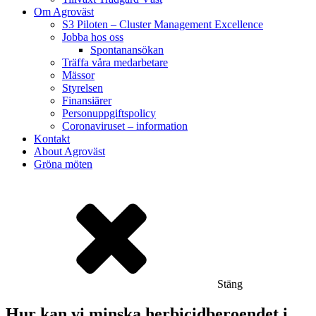
Om Agroväst
S3 Piloten – Cluster Management Excellence
Jobba hos oss
Spontanansökan
Träffa våra medarbetare
Mässor
Styrelsen
Finansiärer
Personuppgiftspolicy
Coronaviruset – information
Kontakt
About Agroväst
Gröna möten
Stäng
Hur kan vi minska herbicidberoendet i