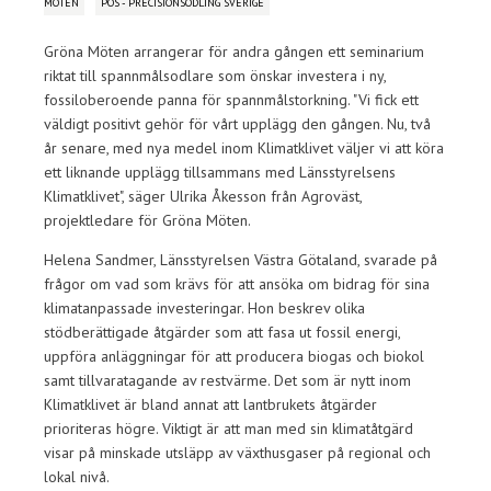
MÖTEN
POS - PRECISIONSODLING SVERIGE
Gröna Möten arrangerar för andra gången ett seminarium
riktat till spannmålsodlare som önskar investera i ny,
fossiloberoende panna för spannmålstorkning. "Vi fick ett
väldigt positivt gehör för vårt upplägg den gången. Nu, två
år senare, med nya medel inom Klimatklivet väljer vi att köra
ett liknande upplägg tillsammans med Länsstyrelsens
Klimatklivet", säger Ulrika Åkesson från Agroväst,
projektledare för Gröna Möten.
Helena Sandmer, Länsstyrelsen Västra Götaland, svarade på
frågor om vad som krävs för att ansöka om bidrag för sina
klimatanpassade investeringar. Hon beskrev olika
stödberättigade åtgärder som att fasa ut fossil energi,
uppföra anläggningar för att producera biogas och biokol
samt tillvaratagande av restvärme. Det som är nytt inom
Klimatklivet är bland annat att lantbrukets åtgärder
prioriteras högre. Viktigt är att man med sin klimatåtgärd
visar på minskade utsläpp av växthusgaser på regional och
lokal nivå.