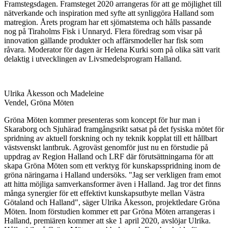
Framstegsdagen. Framsteget 2020 arrangeras för att ge möjlighet till
nätverkande och inspiration med syfte att synliggöra Halland som
matregion. Årets program har ett sjömatstema och hålls passande
nog på Tiraholms Fisk i Unnaryd. Flera föredrag som visar på
innovation gällande produkter och affärsmodeller har fisk som
råvara. Moderator för dagen är Helena Kurki som på olika sätt varit
delaktig i utvecklingen av Livsmedelsprogram Halland.
Ulrika Åkesson och Madeleine
Vendel, Gröna Möten
Gröna Möten kommer presenteras som koncept för hur man i
Skaraborg och Sjuhärad framgångsrikt satsat på det fysiska mötet för
spridning av aktuell forskning och ny teknik kopplat till ett hållbart
västsvenskt lantbruk. Agroväst genomför just nu en förstudie på
uppdrag av Region Halland och LRF där förutsättningarna för att
skapa Gröna Möten som ett verktyg för kunskapsspridning inom de
gröna näringarna i Halland undersöks. "Jag ser verkligen fram emot
att hitta möjliga samverkansformer även i Halland. Jag tror det finns
många synergier för ett effektivt kunskapsutbyte mellan Västra
Götaland och Halland", säger Ulrika Åkesson, projektledare Gröna
Möten. Inom förstudien kommer ett par Gröna Möten arrangeras i
Halland, premiären kommer att ske 1 april 2020, avslöjar Ulrika.