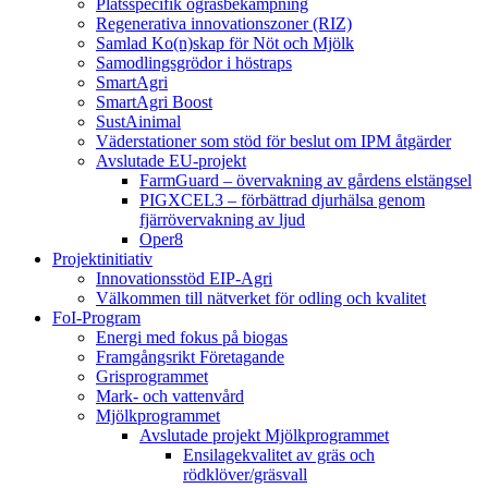
Platsspecifik ogräsbekämpning
Regenerativa innovationszoner (RIZ)
Samlad Ko(n)skap för Nöt och Mjölk
Samodlingsgrödor i höstraps
SmartAgri
SmartAgri Boost
SustAinimal
Väderstationer som stöd för beslut om IPM åtgärder
Avslutade EU-projekt
FarmGuard – övervakning av gårdens elstängsel
PIGXCEL3 – förbättrad djurhälsa genom
fjärrövervakning av ljud
Oper8
Projektinitiativ
Innovationsstöd EIP-Agri
Välkommen till nätverket för odling och kvalitet
FoI-Program
Energi med fokus på biogas
Framgångsrikt Företagande
Grisprogrammet
Mark- och vattenvård
Mjölkprogrammet
Avslutade projekt Mjölkprogrammet
Ensilagekvalitet av gräs och
rödklöver/gräsvall