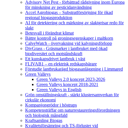
Advisory Net Pest - förbättrad rådgivning inom Europa
för minskning av pesticidanvändning
Accel Agrobiogas – Substratförsörjning för ökad
regional biogasproduktion
AI för detektering och märkning av slaktgrisar redo för
slakt
Betesvall i förändrat klimat
Bättre kontroll på groningsegenskaper i maltkorn
CalveWatch - övervakning vid kalvningsförlopp
DivGrass - Gräsmarker i lantbruket med ökad
biodiversitet och motståndskraft
Ett kunskapsdrivet lantbruk i väst
FLIVAB1 – en elektrisk redskapsbärare
Förstudie lantbrukarägd biogasanläggning i Limmared
Green Valleys
Green Valleys 2.0 koncept 2023-2026
Green Valleys koncept 2018-2021
Green Valleys in English
Grön omställningskraft - stärkt klustersamverkan för
cirkulär ekonomi
Kompanjongrödor i höstraps
Kompetensträffar om naturrestaureringsförordningen
och biologisk mångfald
Kraftsamling Biogas
Kvalitetsförsämring och TS-förluster vid