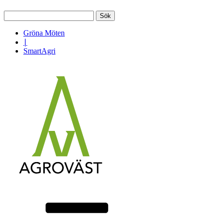
Sök
efter:
Gröna Möten
∣
SmartAgri