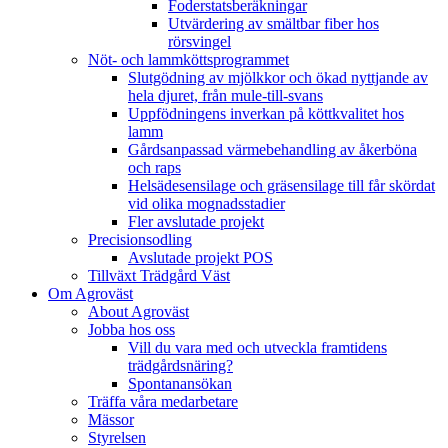
Foderstatsberäkningar
Utvärdering av smältbar fiber hos
rörsvingel
Nöt- och lammköttsprogrammet
Slutgödning av mjölkkor och ökad nyttjande av
hela djuret, från mule-till-svans
Uppfödningens inverkan på köttkvalitet hos
lamm
Gårdsanpassad värmebehandling av åkerböna
och raps
Helsädesensilage och gräsensilage till får skördat
vid olika mognadsstadier
Fler avslutade projekt
Precisionsodling
Avslutade projekt POS
Tillväxt Trädgård Väst
Om Agroväst
About Agroväst
Jobba hos oss
Vill du vara med och utveckla framtidens
trädgårdsnäring?
Spontanansökan
Träffa våra medarbetare
Mässor
Styrelsen