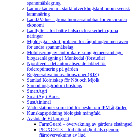
spannmålslagring
Lammakademin - stärkt utvecklingskraft inom svensk
lammnäring
Land2Value – gröna biomassahubbar för en cirkulär
ekonomi
Lantlyftet - för bättre hälsa och säkerhet i gröna
näringar
Mjöldryga – stort problem för rågodlingen men även
för andra spannmålsslag
Mobilisering av lantbrukare kring gemensamt ägd
biogasanläggning i Munkedal (förstudie)
Njordfeed - det automatiserade labbet för
foderoptimering på gården
Regenerativa innovationszoner (RIZ)
Samlad Ko(n)skap för Nöt och Mjölk
Samodlingsgrödor i höstraps
SmartAgri
SmartAgri Boost
SustAinimal
Väderstationer som stöd för beslut om IPM åtgärder
Kunskapspridning biologisk mångfald
Avslutade EU-projekt
FarmGuard – övervakning av gårdens elstängsel
PIGXCEL3 – förbättrad djurhälsa genom
fjärrövervakning av ljud