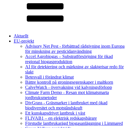
Aktuellt
EU-projekt
Advisory Net Pest - förbättrad rådgivning inom Europa
för minskning av pesticidanvändning
Accel Agrobiogas – Substratförsörjning för ökad
regional biogasproduktion
AI för detektering och märkning av slaktgrisar redo för
slakt
Betesvall i förändrat klimat
Bättre kontroll på groningsegenskaper i maltkorn
CalveWatch - övervakning vid kalvningsförlopp
Climate Farm Demo - Resan mot klimatsmarta
jordbruksmetoder
DivGrass - Gräsmarker i lantbruket med ökad
biodiversitet och motståndskraft
Ett kunskapsdrivet lantbruk i väst
FLIVAB1 – en elektrisk redskapsbärare
Förstudie lantbrukarägd biogasanläggning i Limmared