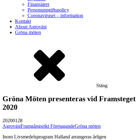
Finansiärer
Personuppgiftspolicy
Coronaviruset – information
Kontakt
About Agroväst
Gröna möten
Stäng
Gröna Möten presenteras vid Framsteget
2020
20200128
Agroväst
Framgångsrikt Företagande
Gröna möten
Inom Livsmedelsprogram Halland arrangeras årligen