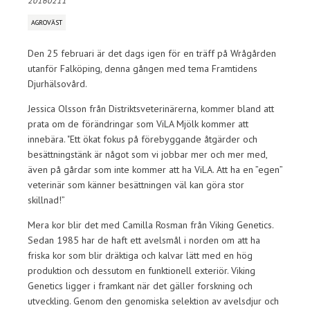
20160211
AGROVÄST
Den 25 februari är det dags igen för en träff på Wrågården
utanför Falköping, denna gången med tema Framtidens
Djurhälsovård.
Jessica Olsson från Distriktsveterinärerna, kommer bland att
prata om de förändringar som ViLA Mjölk kommer att
innebära. "Ett ökat fokus på förebyggande åtgärder och
besättningstänk är något som vi jobbar mer och mer med,
även på gårdar som inte kommer att ha ViLA. Att ha en ”egen”
veterinär som känner besättningen väl kan göra stor
skillnad!”
Mera kor blir det med Camilla Rosman från Viking Genetics.
Sedan 1985 har de haft ett avelsmål i norden om att ha
friska kor som blir dräktiga och kalvar lätt med en hög
produktion och dessutom en funktionell exteriör. Viking
Genetics ligger i framkant när det gäller forskning och
utveckling. Genom den genomiska selektion av avelsdjur och