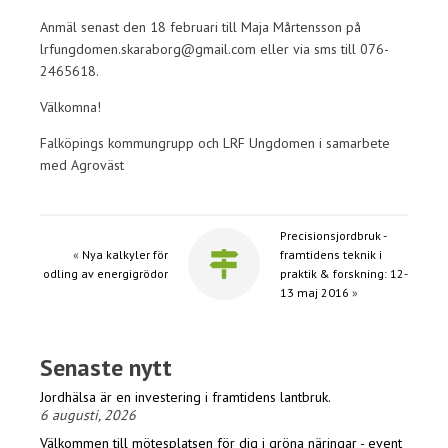
Anmäl senast den 18 februari till Maja Mårtensson på
lrfungdomen.skaraborg@gmail.com eller via sms till 076-
2465618.
Välkomna!
Falköpings kommungrupp och LRF Ungdomen i samarbete
med Agroväst
Precisionsjordbruk -
«
Nya kalkyler för
framtidens teknik i
odling av energigrödor
praktik & forskning: 12-
13 maj 2016
»
Senaste nytt
Jordhälsa är en investering i framtidens lantbruk.
6 augusti, 2026
Välkommen till mötesplatsen för dig i gröna näringar - event