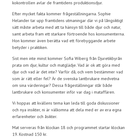
kokontrollen avlar de framtidens produktionsdjur.
Efter mycket fakta kommer frågeställningarna. Sophie
Helander tar upp framtidens utmaningar där vi på långsiktigt
sätt måste arbeta med att ta hänsyn till både djur och natur,
samt arbeta fram ett starkare förtroende hos konsumenterna.
Hon kommer även berätta vad ett förebyggande arbete
betyder i praktiken.
Sist men inte minst kommer Sofia Wiberg från Djuretikbyrån
prata om djur, kultur och matglädje. Vad är ok att göra med
djur och vad är det inte? Varför då, och vem bestämmer vad
som är rätt eller fel? Är de svenska lantbrukare medvetna
om sina värderingar? Dessa frågeställningar står både
lantbrukare och konsumenter inför var dag i mataffären.
Vi hoppas att kvällens tema kan leda till goda diskussioner
och nya insikter, ni är välkomna att dela med er av era egna
erfarenheter och åsikter.
Mat serveras från klockan 18 och programmet startar klockan
19. Kostnad 150 kr.