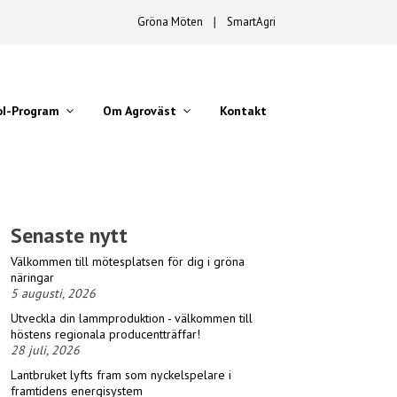
Gröna Möten
∣
SmartAgri
oI-Program
Om Agroväst
Kontakt
Senaste nytt
Välkommen till mötesplatsen för dig i gröna
näringar
5 augusti, 2026
Utveckla din lammproduktion - välkommen till
höstens regionala producentträffar!
28 juli, 2026
Lantbruket lyfts fram som nyckelspelare i
framtidens energisystem