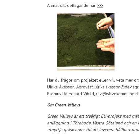
Anmäl ditt deltagande här
>>>
Har du frågor om projektet eller vill veta mer om
Ulrika Åkesson, Agroväst, ulrika.akesson@dev.agr
Rasmus Højegaard-Vibild, ravi@skivekommune.d
Om Green Valleys
Green Valleys är ett treårigt EU-projekt med mål
anläggning i Töreboda, Västra Götaland och en 
utnyttja gräsmarker till att leverera hållbart p