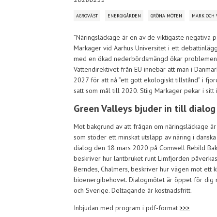
AGROVÄST
ENERGIGÅRDEN
GRÖNA MÖTEN
MARK OCH 
”Näringsläckage är en av de viktigaste negativa 
Markager vid Aarhus Universitet i ett debattinlä
med en ökad nederbördsmängd ökar problemen 
Vattendirektivet från EU innebär att man i Danma
2027 för att nå ”ett gott ekologiskt tillstånd” i
satt som mål till 2020. Stiig Markager pekar i sitt
Green Valleys bjuder in till dialog
Mot bakgrund av att frågan om näringsläckage är
som stöder ett minskat utsläpp av näring i dansk
dialog den 18 mars 2020 på Comwell Rebild Bakk
beskriver hur lantbruket runt Limfjorden påverkas
Berndes, Chalmers, beskriver hur vägen mot ett 
bioenergibehovet. Dialogmötet är öppet för dig m
och Sverige. Deltagande är kostnadsfritt.
Inbjudan med program i pdf-format
>>>