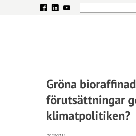
Gröna bioraffinade
förutsättningar g
klimatpolitiken?
20200211