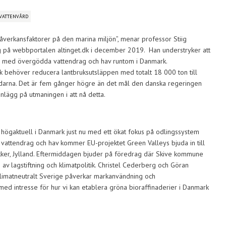
VATTENVÅRD
påverkansfaktorer på den marina miljön”, menar professor Stiig
gg på webbportalen altinget.dk i december 2019. Han understryker att
med övergödda vattendrag och hav runtom i Danmark.
rk behöver reducera lantbruksutsläppen med totalt 18 000 ton till
 fjordarna. Det är fem gånger högre än det mål den danska regeringen
 inlägg på utmaningen i att nå detta.
 högaktuell i Danmark just nu med ett ökat fokus på odlingssystem
a vattendrag och hav kommer EU-projektet Green Valleys bjuda in till
er, Jylland. Eftermiddagen bjuder på föredrag där Skive kommune
 av lagstiftning och klimatpolitik. Christel Cederberg och Göran
klimatneutralt Sverige påverkar markanvändning och
ed intresse för hur vi kan etablera gröna bioraffinaderier i Danmark