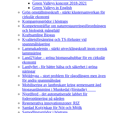
Green Valleys koncept 2018-2021
Green Valleys in English
Grön omställningskraft - stärkt klustersamverkan för
cirkulär ekonomi
Kompanjongrödor i höstraps
Kompetensträffar om naturrestaureringsförordningen
och biologisk mångfald
Kraftsamling Biogas
Kvalitetsförsämring och TS-förluster vid
spannmålslagring
Lammakademin - stärkt utvecklingskraft inom svensk
lammnäring
Land2Value – gröna biomassahubbar för en cirkulär
ekonomi
Lantlyftet - för bättre hälsa och säkerhet i gröna
näringar
Mjöldryga – stort problem för rågodlingen men även
för andra spannmålsslag
Mobilisering av lantbrukare kring gemensamt ägd
biogasanläggning i Munkedal (förstudie)
Njordfeed - det automatiserade labbet för
foderoptimering på gården
Regenerativa innovationszoner, RIZ
Samlad Ko(n)skap för Nöt och Mjölk
Samodlingsgrödor i höstraps