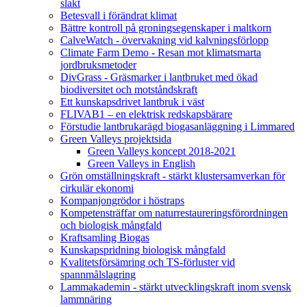
slakt
Betesvall i förändrat klimat
Bättre kontroll på groningsegenskaper i maltkorn
CalveWatch - övervakning vid kalvningsförlopp
Climate Farm Demo - Resan mot klimatsmarta
jordbruksmetoder
DivGrass - Gräsmarker i lantbruket med ökad
biodiversitet och motståndskraft
Ett kunskapsdrivet lantbruk i väst
FLIVAB1 – en elektrisk redskapsbärare
Förstudie lantbrukarägd biogasanläggning i Limmared
Green Valleys projektsida
Green Valleys koncept 2018-2021
Green Valleys in English
Grön omställningskraft - stärkt klustersamverkan för
cirkulär ekonomi
Kompanjongrödor i höstraps
Kompetensträffar om naturrestaureringsförordningen
och biologisk mångfald
Kraftsamling Biogas
Kunskapspridning biologisk mångfald
Kvalitetsförsämring och TS-förluster vid
spannmålslagring
Lammakademin - stärkt utvecklingskraft inom svensk
lammnäring