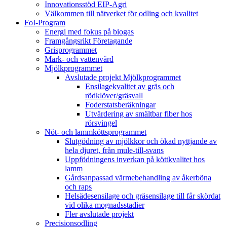
Innovationsstöd EIP-Agri
Välkommen till nätverket för odling och kvalitet
FoI-Program
Energi med fokus på biogas
Framgångsrikt Företagande
Grisprogrammet
Mark- och vattenvård
Mjölkprogrammet
Avslutade projekt Mjölkprogrammet
Ensilagekvalitet av gräs och
rödklöver/gräsvall
Foderstatsberäkningar
Utvärdering av smältbar fiber hos
rörsvingel
Nöt- och lammköttsprogrammet
Slutgödning av mjölkkor och ökad nyttjande av
hela djuret, från mule-till-svans
Uppfödningens inverkan på köttkvalitet hos
lamm
Gårdsanpassad värmebehandling av åkerböna
och raps
Helsädesensilage och gräsensilage till får skördat
vid olika mognadsstadier
Fler avslutade projekt
Precisionsodling