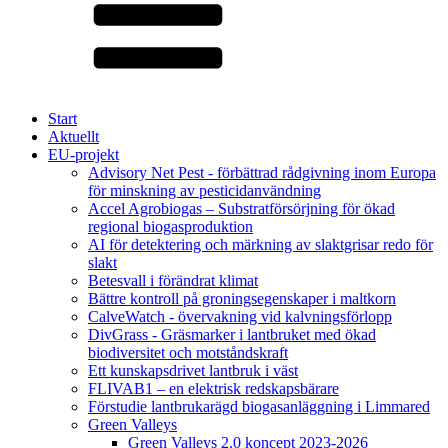
Start
Aktuellt
EU-projekt
Advisory Net Pest - förbättrad rådgivning inom Europa
för minskning av pesticidanvändning
Accel Agrobiogas – Substratförsörjning för ökad
regional biogasproduktion
AI för detektering och märkning av slaktgrisar redo för
slakt
Betesvall i förändrat klimat
Bättre kontroll på groningsegenskaper i maltkorn
CalveWatch - övervakning vid kalvningsförlopp
DivGrass - Gräsmarker i lantbruket med ökad
biodiversitet och motståndskraft
Ett kunskapsdrivet lantbruk i väst
FLIVAB1 – en elektrisk redskapsbärare
Förstudie lantbrukarägd biogasanläggning i Limmared
Green Valleys
Green Valleys 2.0 koncept 2023-2026