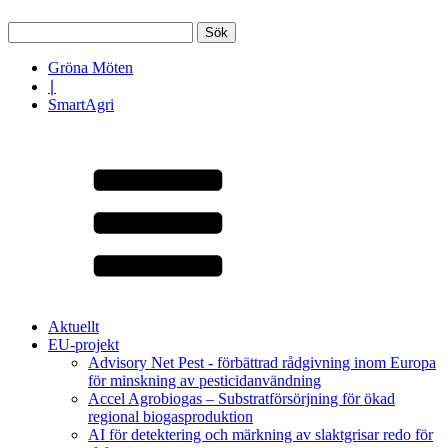
Sök
efter:
Gröna Möten
∣
SmartAgri
Aktuellt
EU-projekt
Advisory Net Pest - förbättrad rådgivning inom Europa
för minskning av pesticidanvändning
Accel Agrobiogas – Substratförsörjning för ökad
regional biogasproduktion
AI för detektering och märkning av slaktgrisar redo för