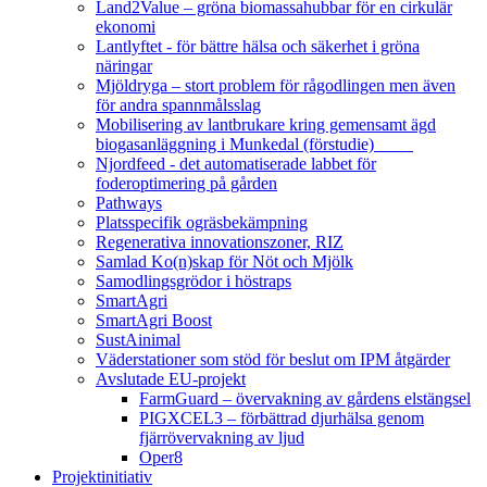
Land2Value – gröna biomassahubbar för en cirkulär
ekonomi
Lantlyftet - för bättre hälsa och säkerhet i gröna
näringar
Mjöldryga – stort problem för rågodlingen men även
för andra spannmålsslag
Mobilisering av lantbrukare kring gemensamt ägd
biogasanläggning i Munkedal (förstudie)
Njordfeed - det automatiserade labbet för
foderoptimering på gården
Pathways
Platsspecifik ogräsbekämpning
Regenerativa innovationszoner, RIZ
Samlad Ko(n)skap för Nöt och Mjölk
Samodlingsgrödor i höstraps
SmartAgri
SmartAgri Boost
SustAinimal
Väderstationer som stöd för beslut om IPM åtgärder
Avslutade EU-projekt
FarmGuard – övervakning av gårdens elstängsel
PIGXCEL3 – förbättrad djurhälsa genom
fjärrövervakning av ljud
Oper8
Projektinitiativ