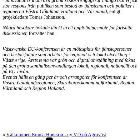
- Innovationer inom den gröna sektorn engagerar många och vi fick
stor respons från publiken som bestod av tjänstemän och politiker i
regionerna Västra Götaland, Halland och Värmland
, enligt
projektledare Tomas Johansson.
Några besökare bokade direkt in ett uppföljningsmöte för fortsatta
diskussioner,
fortsätter han.
Västsvenska EU-konferensen är en mötesplats för tjänstepersoner
och beslutsfattare som arbetar för regional och lokal utveckling i
Västsverige. Årets tema var grön och digital omställning med fokus
på den gröna samhällsomvandlingen lokalt, regionalt, nationellt och
på EU-nivån.
Eventet hålls en gång per år och arrangörer för konferensen är
Västra Götalandsregionen, Skaraborgs kommunalförbund, Region
Värmland och Region Halland.
«
Välkommen Emma Hansson - ny VD på Agroväst