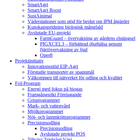
SmartAgri
SmartAgri Boost
SustAinimal
Väderstationer som stöd för beslut om IPM åtgärder
Kunskapspridning biologisk mångfald
Avslutade EU-projekt
FarmGuard – övervakning av gårdens elstängsel
PIGXCEL3 – förbättrad djurhälsa genom
fjärrövervakning av ljud
Oper8
Projektinitiativ
Innovationsstöd EIP-Agri
Förstudie transporter av spannmål
Välkommen till nätverket för odling och kvalitet
FoI-Program
Energi med fokus på biogas
Framgångsrikt Företagande
Grisprogrammet
Mark- och vattenvård
Mjölkprogrammet
Nöt- och lammköttsprogrammet
Precisionsodling
Precisionsodling
Avslutade projekt POS
Tillväxt Trädgård Väst