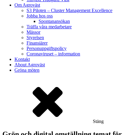
Om Agroväst
S3 Piloten – Cluster Management Excellence
Jobba hos oss
Spontanansökan
Träffa våra medarbetare
Mässor
Styrelsen
Finansiärer
Personuppgiftspolicy
Coronaviruset – information
Kontakt
About Agroväst
Gröna möten
Stäng
Grön och digital omställning temat för