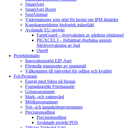
SmartAgri
SmartAgri Boost
SustAinimal
Väderstationer som stöd för beslut om IPM åtgärder
Kunskapspridning biologisk mångfald
Avslutade EU-projekt
FarmGuard – övervakning av gårdens elstängsel
PIGXCEL3 – förbättrad djurhälsa genom
fjärrövervakning av ljud
Oper8
Projektinitiativ
Innovationsstöd EIP-Agri
Förstudie transporter av spannmål
Välkommen till nätverket för odling och kvalitet
FoI-Program
Energi med fokus på biogas
Framgångsrikt Företagande
Grisprogrammet
Mark- och vattenvård
Mjölkprogrammet
Nöt- och lammköttsprogrammet
Precisionsodling
Precisionsodling
Avslutade projekt POS
Tillväxt Trädgård Väst