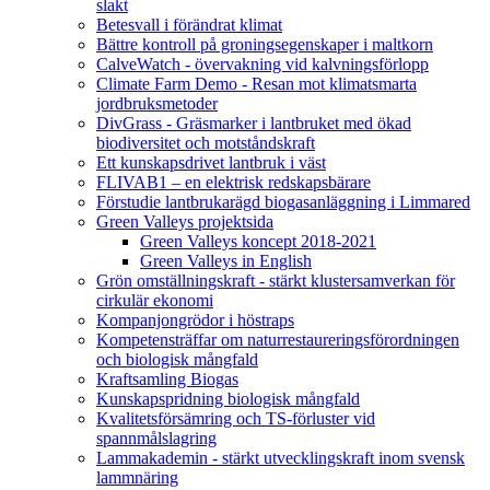
slakt
Betesvall i förändrat klimat
Bättre kontroll på groningsegenskaper i maltkorn
CalveWatch - övervakning vid kalvningsförlopp
Climate Farm Demo - Resan mot klimatsmarta
jordbruksmetoder
DivGrass - Gräsmarker i lantbruket med ökad
biodiversitet och motståndskraft
Ett kunskapsdrivet lantbruk i väst
FLIVAB1 – en elektrisk redskapsbärare
Förstudie lantbrukarägd biogasanläggning i Limmared
Green Valleys projektsida
Green Valleys koncept 2018-2021
Green Valleys in English
Grön omställningskraft - stärkt klustersamverkan för
cirkulär ekonomi
Kompanjongrödor i höstraps
Kompetensträffar om naturrestaureringsförordningen
och biologisk mångfald
Kraftsamling Biogas
Kunskapspridning biologisk mångfald
Kvalitetsförsämring och TS-förluster vid
spannmålslagring
Lammakademin - stärkt utvecklingskraft inom svensk
lammnäring