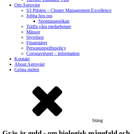
Om Agroväst
S3 Piloten – Cluster Management Excellence
Jobba hos oss
Spontanansökan
Träffa våra medarbetare
Mässor
Styrelsen
Finansiärer
Personuppgiftspolicy
Coronaviruset – information
Kontakt
About Agroväst
Gröna möten
Stäng
Gräs är guld - om biologisk mångfald och