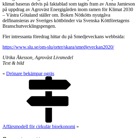
klimat baseras delvis på faktablad som tagits fram av Anna Jamieson
på uppdrag av Agroväst Energigården inom ramen för Klimat 2030
– Västra Götaland ställer om. Boken Nötkötts nyutgåva
delfinansieras av Sveriges köttbönder via Svenska Köttföretagens
Branschutvecklingspengen.
Fler intressanta föredrag hittar du på Smedjeveckans webbsida:
https://www.slu.se/om-slu/orter/skara/smedjeveckan2020/
Ulrika Åkesson, Agroväst Livsmedel
Text & bild
«
Drönare bekämpar ogräs
Affärsmodell för cirkulär bioekonomi
»