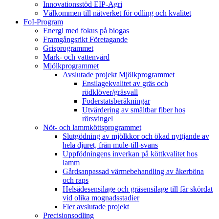
Innovationsstöd EIP-Agri
Välkommen till nätverket för odling och kvalitet
FoI-Program
Energi med fokus på biogas
Framgångsrikt Företagande
Grisprogrammet
Mark- och vattenvård
Mjölkprogrammet
Avslutade projekt Mjölkprogrammet
Ensilagekvalitet av gräs och
rödklöver/gräsvall
Foderstatsberäkningar
Utvärdering av smältbar fiber hos
rörsvingel
Nöt- och lammköttsprogrammet
Slutgödning av mjölkkor och ökad nyttjande av
hela djuret, från mule-till-svans
Uppfödningens inverkan på köttkvalitet hos
lamm
Gårdsanpassad värmebehandling av åkerböna
och raps
Helsädesensilage och gräsensilage till får skördat
vid olika mognadsstadier
Fler avslutade projekt
Precisionsodling