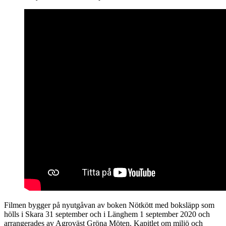
Filmen bygger på nyutgåvan av boken Nötkött med boksläpp som
hölls i Skara 31 september och i Länghem 1 september 2020 och
arrangerades av Agroväst Gröna Möten. Kapitlet om miljö och