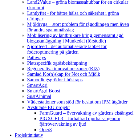
Land2Value – gröna biomassahubbar för en cirkulär
ekonomi
Lantlyftet - för bättre hälsa och säkerhet i gröna
näringar
Mjöldryga – stort problem för rågodlingen men även
för andra spannmålsslag
Mobilisering av lantbrukare kring gemensamt ägd
biogasanläggning i Munkedal (förstudie)
Njordfeed - det automatiserade labbet för
foderoptimering på gården
Pathways
Platsspecifik ogräsbekämpning
Regenerativa innovationszoner (RIZ)
Samlad Ko(n)skap för Nöt och Mjölk
Samodlingsgrödor i höstraps
SmartAgri
SmartAgri Boost
SustAinimal
Väderstationer som stöd för beslut om IPM åtgärder
Avslutade EU-projekt
FarmGuard – övervakning av gårdens elstängsel
PIGXCEL3 – förbättrad djurhälsa genom
fjärrövervakning av ljud
Oper8
Projektinitiativ