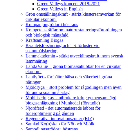
Green Valleys koncept 2018-2021
Green Valleys in English
Grön omställningskraft - stärkt klustersamverkan för
cirkulär ekonomi
Kompanjongrödor i höstraps
Kompetensträffar om naturrestaureringsförordningen
och biologisk mångfald
Kraftsamling Biogas
Kvalitetsförsämring och TS-förluster vid
spannmålslagring
Lammakademin - stärkt utvecklingskraft inom svensk
lammnäring
Land2Value – gröna biomassahubbar för en cirkulär
ekonomi
Lantlyftet - för bättre hälsa och säkerhet i gröna
näringar
Mjöldryga – stort problem för rågodlingen men även
för andra spannmålsslag
Mobilisering av lantbrukare kring gemensamt ägd
biogasanläggning i Munkedal (förstudie)
Njordfeed - det automatiserade labbet för
foderoptimering på gården
Regenerativa innovationszoner (RIZ)
Samlad Ko(n)skap för Nöt och Mjölk
Samodlingsgrödor i höstraps