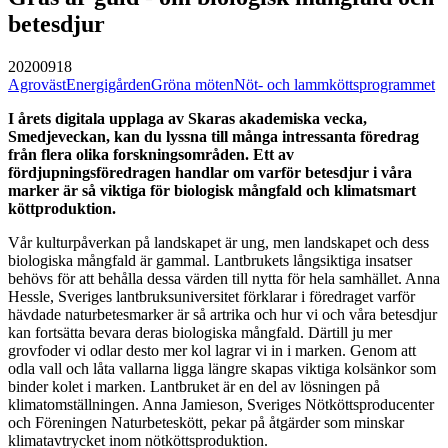
betesdjur
20200918
Agroväst
Energigården
Gröna möten
Nöt- och lammköttsprogrammet
I årets digitala upplaga av Skaras akademiska vecka,
Smedjeveckan, kan du lyssna till många intressanta föredrag
från flera olika forskningsområden. Ett av
fördjupningsföredragen handlar om varför betesdjur i våra
marker är så viktiga för biologisk mångfald och klimatsmart
köttproduktion.
Vår kulturpåverkan på landskapet är ung, men landskapet och dess
biologiska mångfald är gammal. Lantbrukets långsiktiga insatser
behövs för att behålla dessa värden till nytta för hela samhället. Anna
Hessle, Sveriges lantbruksuniversitet förklarar i föredraget varför
hävdade naturbetesmarker är så artrika och hur vi och våra betesdjur
kan fortsätta bevara deras biologiska mångfald. Därtill ju mer
grovfoder vi odlar desto mer kol lagrar vi in i marken. Genom att
odla vall och låta vallarna ligga längre skapas viktiga kolsänkor som
binder kolet i marken. Lantbruket är en del av lösningen på
klimatomställningen. Anna Jamieson, Sveriges Nötköttsproducenter
och Föreningen Naturbeteskött, pekar på åtgärder som minskar
klimatavtrycket inom nötköttsproduktion.