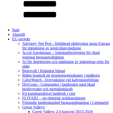
Start
Aktuellt
EU-projekt
Advisory Net Pest - förbättrad rådgivning inom Europa
för minskning av pesticidanvändning
Accel Agrobiogas – Substratförsörjning för ökad
regional biogasproduktion
AI för detektering och märkning av slaktgrisar redo för
slakt
Betesvall i förändrat klimat
Bättre kontroll på groningsegenskaper i maltkorn
CalveWatch - övervakning vid kalvningsförlopp
DivGrass - Gräsmarker i lantbruket med ökad
biodiversitet och motståndskraft
Ett kunskapsdrivet lantbruk i väst
FLIVAB1 – en elektrisk redskapsbärare
Förstudie lantbrukarägd biogasanläggning i Limmared
Green Valleys
Green Valleys 2.0 koncept 2023-2026