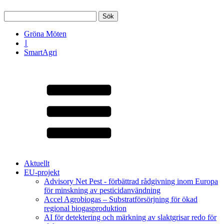
Sök
efter:
Gröna Möten
∣
SmartAgri
Aktuellt
EU-projekt
Advisory Net Pest - förbättrad rådgivning inom Europa
för minskning av pesticidanvändning
Accel Agrobiogas – Substratförsörjning för ökad
regional biogasproduktion
AI för detektering och märkning av slaktgrisar redo för