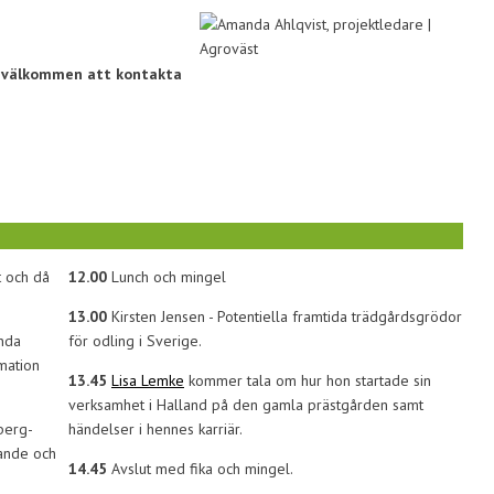
u välkommen att kontakta
t och då
12.00
Lunch och mingel
13.00
Kirsten Jensen - Potentiella framtida trädgårdsgrödor
nda
för odling i Sverige.
mation
13.45
Lisa Lemke
kommer tala om hur hon startade sin
verksamhet i Halland på den gamla prästgården samt
berg-
händelser i hennes karriär.
gande och
14.45
Avslut med fika och mingel.