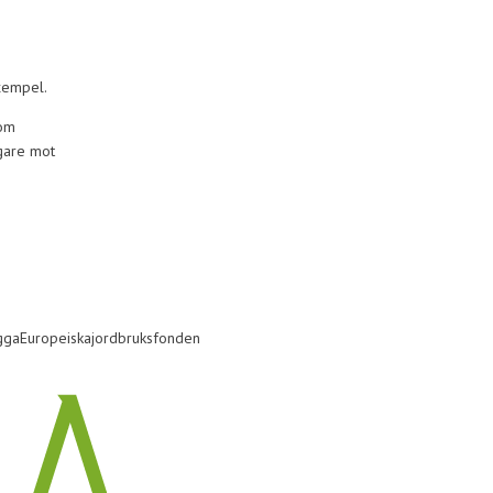
xempel.
 om
gare mot