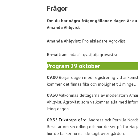
Frågor
Om du har några frågor gällande dagen är d
Amanda Ahlqvist
Amanda Ahlqvist:
Projektledare Agroväst
E-mail:
amanda.ahlqvist[at]agrovast.se
Program 29 oktober
09.00
Börjar dagen med registrering vid ankoms
kommer det finnas fika och möjlighet till mingel.
09.30
Välkomnas deltagarna av moderatorn Ama
Ahlqvist, Agroväst, som välkomnar alla med infor
kring dagen.
09.35
Erikstorps gård
, Andreas och Pernilla Nord
Berättar om sin odling och hur de ser på företa
hur de tänker nu när de tagit över gården.