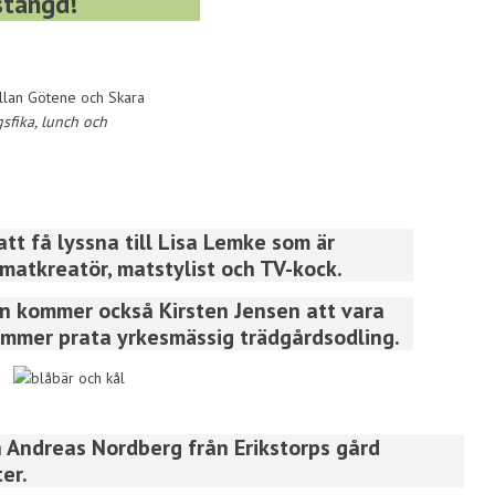
stängd!
llan Götene och Skara
gsfika, lunch och
t få lyssna till Lisa Lemke som är
matkreatör, matstylist och TV-kock.
 kommer också Kirsten Jensen att vara
mmer prata yrkesmässig trädgårdsodling.
h Andreas Nordberg från Erikstorps gård
er.