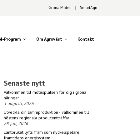
Gröna Möten
∣
SmartAgri
oI-Program
Om Agroväst
Kontakt
Senaste nytt
Välkommen till mötesplatsen för dig i gröna
näringar
5 augusti, 2026
Utveckla din lammproduktion - välkommen till
höstens regionala producentträffar!
28 juli, 2026
Lantbruket lyfts fram som nyckelspelare i
framtidens energisystem