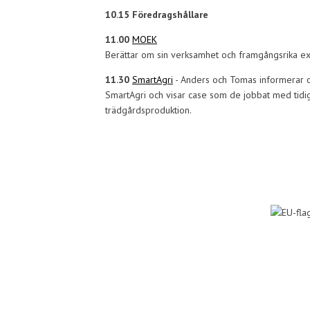
10.15 Föredragshållare
11.00
MOEK
Berättar om sin verksamhet och framgångsrika e
11.30
SmartAgri
- Anders och Tomas informerar
SmartAgri och visar case som de jobbat med tidi
trädgårdsproduktion.