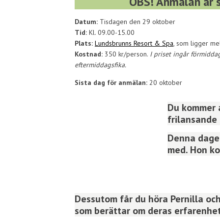
OBS! Anmälan är 
Datum:
Tisdagen den 29 oktober
Tid:
Kl. 09.00-15.00
Plats:
Lundsbrunns Resort & Spa
, som ligger me
Kostnad:
350 kr/person.
I priset ingår förmidda
eftermiddagsfika.
Sista dag för anmälan:
20 oktober
Du kommer at
frilansande 
Denna dagen
med. Hon ko
Dessutom får du höra Pernilla oc
som berättar om deras erfarenhet