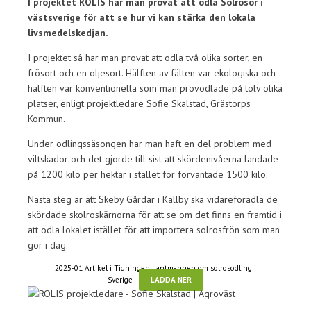
I projektet ROLIS har man provat att odla Solrosor i
västsverige för att se hur vi kan stärka den lokala
livsmedelskedjan.
I projektet så har man provat att odla två olika sorter, en
frösort och en oljesort. Hälften av fälten var ekologiska och
hälften var konventionella som man provodlade på tolv olika
platser, enligt projektledare Sofie Skalstad, Grästorps
Kommun.
Under odlingssäsongen har man haft en del problem med
viltskador och det gjorde till sist att skördenivåerna landade
på 1200 kilo per hektar i stället för förväntade 1500 kilo.
Nästa steg är att Skeby Gårdar i Källby ska vidareförädla de
skördade skolroskärnorna för att se om det finns en framtid i
att odla lokalet istället för att importera solrosfrön som man
gör i dag.
2025-01 Artikel i Tidningen Lantmannen om solrosodling i
Sverige
LADDA NER