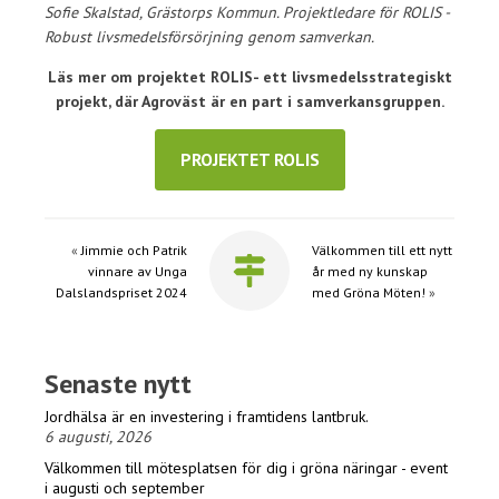
Sofie Skalstad, Grästorps Kommun. Projektledare för ROLIS -
Robust livsmedelsförsörjning genom samverkan.
Läs mer om projektet ROLIS- ett livsmedelsstrategiskt
projekt, där Agroväst är en part i samverkansgruppen.
PROJEKTET ROLIS
«
Jimmie och Patrik
Välkommen till ett nytt
vinnare av Unga
år med ny kunskap
Dalslandspriset 2024
med Gröna Möten!
»
Senaste nytt
Jordhälsa är en investering i framtidens lantbruk.
6 augusti, 2026
Välkommen till mötesplatsen för dig i gröna näringar - event
i augusti och september