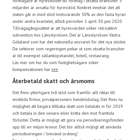
företagare är hyresstödet till företag i utsatta branscher. 5
miljarder är avsatta för hyresstöd. Konkret innebär det att
staten går in med stöd motsvarande 50% av den fasta hyran
under andra kvartalet, alltså perioden 1 april-30 juni 2020.
Tillvägagångssättet är att hyresvärden söker retroaktivt
subvention hos Länsstyrelsen. Det är Länsstyrelsen Västra
Götaland som har det nationella ansvaret för det nya stödet.
De sektorer som regeringen pekar ut som utsatta branscher
är till exempel sällanköpshandel, hotell, restaurang.
Läs mer om hur du som fastighetsägare söker
kompensationen här
>>>
Återbetald skatt och årsmoms
Det finns ytterligare två stöd som framför allt riktas till
enskilda firmor, privatpersoners handelsbolag. Det finns nu
möjlighet att begära tillbaka skatt som betalats in för 2019
och betala in den senare eller kvitta den mot framtida
förluster. Detta är möjligt att göra via periodiseringsfonden
upp till en miljon kronor. Det blir alltså möjligt att använda
periodiseringen i "omvänd ordning".