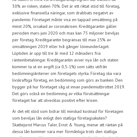
30% av risken, staten 70%. Det är ett riktat stöd till företag,
exklusive finansiella näringar, som drabbats negativt av
pandemin. Företaget måste visa en tappad omsättning på
minst 20%, orsakad av coronakrisen. Kreditgarantin gäller
perioden mars-juni 2020 och max kan 75 miljoner beviljas
per företag. Kreditgarantin begränsas till max 25% av
omsättningen 2019 eller två gånger löneunderlaget.
Löptiden är upp till tre år med 12 månaders fria
ränteinbetalningar. Kreditgarantin avser nya lån och staten
kommer ta ut en avgift (ca 0,5-1%) som sätts utifrån
bedömningskriterier om företagets styrka. Företag ska vara
livskraftiga företag, en bedömning som görs av banken. Den
bygger på hur företaget såg ut innan pandemiutbrottet 2019.
Det görs också en bedömning av vilka förutsättningar
företaget har att utvecklas positivt efter krisen.
Är det ett stöd som bidrar till minskad kostnad för företagen
som beviljas lån enligt den statliga företagsakuten?
Skattejurist Marcus Taler, Ernst & Young, menar att räntan på
dessa lån kommer vara mer förmånliga trots den statliga