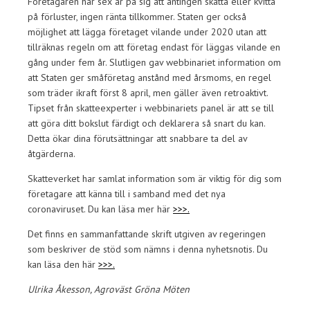
Företagaren har sex år på sig att antingen skatta eller kvitta
på förluster, ingen ränta tillkommer. Staten ger också
möjlighet att lägga företaget vilande under 2020 utan att
tillräknas regeln om att företag endast för läggas vilande en
gång under fem år. Slutligen gav webbinariet information om
att Staten ger småföretag anstånd med årsmoms, en regel
som träder ikraft först 8 april, men gäller även retroaktivt.
Tipset från skatteexperter i webbinariets panel är att se till
att göra ditt bokslut färdigt och deklarera så snart du kan.
Detta ökar dina förutsättningar att snabbare ta del av
åtgärderna.
Skatteverket har samlat information som är viktig för dig som
företagare att känna till i samband med det nya
coronaviruset. Du kan läsa mer här
>>>.
Det finns en sammanfattande skrift utgiven av regeringen
som beskriver de stöd som nämns i denna nyhetsnotis. Du
kan läsa den här
>>>.
Ulrika Åkesson, Agroväst Gröna Möten