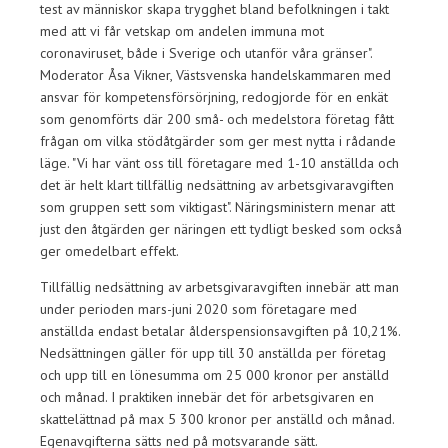
test av människor skapa trygghet bland befolkningen i takt
med att vi får vetskap om andelen immuna mot
coronaviruset, både i Sverige och utanför våra gränser".
Moderator Åsa Vikner, Västsvenska handelskammaren med
ansvar för kompetensförsörjning, redogjorde för en enkät
som genomförts där 200 små- och medelstora företag fått
frågan om vilka stödåtgärder som ger mest nytta i rådande
läge. "Vi har vänt oss till företagare med 1-10 anställda och
det är helt klart tillfällig nedsättning av arbetsgivaravgiften
som gruppen sett som viktigast". Näringsministern menar att
just den åtgärden ger näringen ett tydligt besked som också
ger omedelbart effekt.
Tillfällig nedsättning av arbetsgivaravgiften innebär att man
under perioden mars-juni 2020 som företagare med
anställda endast betalar ålderspensionsavgiften på 10,21%.
Nedsättningen gäller för upp till 30 anställda per företag
och upp till en lönesumma om 25 000 kronor per anställd
och månad. I praktiken innebär det för arbetsgivaren en
skattelättnad på max 5 300 kronor per anställd och månad.
Egenavgifterna sätts ned på motsvarande sätt.