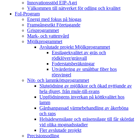
Innovationsstöd EIP-Agri
Välkommen till nätverket för odling och kvalitet
FoI-Program
Energi med fokus på biogas
Framgångsrikt Företagande
Grisprogrammet
Mark- och vattenvård
Mjölkprogrammet
Avslutade projekt Mjölkprogrammet
Ensilagekvalitet av gräs och
rödklöver/gräsvall
Foderstatsberäkningar
Utvärdering av smältbar fiber hos
rörsvingel
Nöt- och lammköttsprogrammet
Slutgödning av mjölkkor och ökad nyttjande av
hela djuret, från mule-till-svans
Uppfödningens inverkan på köttkvalitet hos
lamm
Gårdsanpassad värmebehandling av åkerböna
och raps
Helsädesensilage och gräsensilage till får skördat
vid olika mognadsstadier
Fler avslutade projekt
Precisionsodling