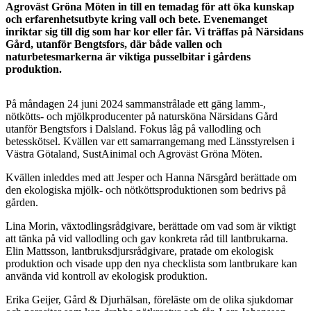
Agroväst Gröna Möten in till en temadag för att öka kunskap
och erfarenhetsutbyte kring vall och bete. Evenemanget
inriktar sig till dig som har kor eller får. Vi träffas på Närsidans
Gård, utanför Bengtsfors, där både vallen och
naturbetesmarkerna är viktiga pusselbitar i gårdens
produktion.
På måndagen 24 juni 2024 sammanstrålade ett gäng lamm-,
nötkötts- och mjölkproducenter på natursköna Närsidans Gård
utanför Bengtsfors i Dalsland. Fokus låg på vallodling och
betesskötsel. Kvällen var ett samarrangemang med Länsstyrelsen i
Västra Götaland, SustAinimal och Agroväst Gröna Möten.
Kvällen inleddes med att Jesper och Hanna Närsgård berättade om
den ekologiska mjölk- och nötköttsproduktionen som bedrivs på
gården.
Lina Morin, växtodlingsrådgivare, berättade om vad som är viktigt
att tänka på vid vallodling och gav konkreta råd till lantbrukarna.
Elin Mattsson, lantbruksdjursrådgivare, pratade om ekologisk
produktion och visade upp den nya checklista som lantbrukare kan
använda vid kontroll av ekologisk produktion.
Erika Geijer, Gård & Djurhälsan, föreläste om de olika sjukdomar