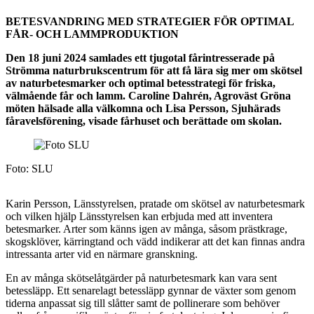
BETESVANDRING MED STRATEGIER FÖR OPTIMAL
FÅR- OCH LAMMPRODUKTION
Den 18 juni 2024 samlades ett tjugotal fårintresserade på
Strömma naturbrukscentrum för att få lära sig mer om skötsel
av naturbetesmarker och optimal betesstrategi för friska,
välmående får och lamm. Caroline Dahrén, Agroväst Gröna
möten hälsade alla välkomna och Lisa Persson, Sjuhärads
fåravelsförening, visade fårhuset och berättade om skolan.
Foto: SLU
Karin Persson, Länsstyrelsen, pratade om skötsel av naturbetesmark
och vilken hjälp Länsstyrelsen kan erbjuda med att inventera
betesmarker. Arter som känns igen av många, såsom prästkrage,
skogsklöver, kärringtand och vädd indikerar att det kan finnas andra
intressanta arter vid en närmare granskning.
En av många skötselåtgärder på naturbetesmark kan vara sent
betessläpp. Ett senarelagt betessläpp gynnar de växter som genom
tiderna anpassat sig till slåtter samt de pollinerare som behöver