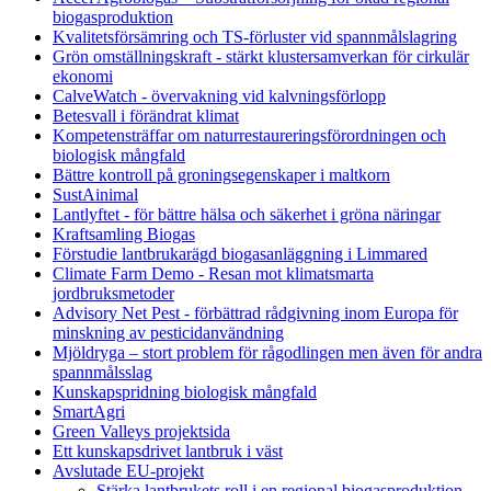
biogasproduktion
Kvalitetsförsämring och TS-förluster vid spannmålslagring
Grön omställningskraft - stärkt klustersamverkan för cirkulär
ekonomi
CalveWatch - övervakning vid kalvningsförlopp
Betesvall i förändrat klimat
Kompetensträffar om naturrestaureringsförordningen och
biologisk mångfald
Bättre kontroll på groningsegenskaper i maltkorn
SustAinimal
Lantlyftet - för bättre hälsa och säkerhet i gröna näringar
Kraftsamling Biogas
Förstudie lantbrukarägd biogasanläggning i Limmared
Climate Farm Demo - Resan mot klimatsmarta
jordbruksmetoder
Advisory Net Pest - förbättrad rådgivning inom Europa för
minskning av pesticidanvändning
Mjöldryga – stort problem för rågodlingen men även för andra
spannmålsslag
Kunskapspridning biologisk mångfald
SmartAgri
Green Valleys projektsida
Ett kunskapsdrivet lantbruk i väst
Avslutade EU-projekt
Stärka lantbrukets roll i en regional biogasproduktion