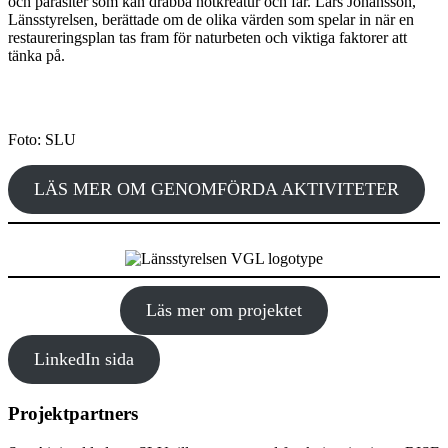
och parasiter som kan drabba nötkreatur och får. Lars Johansson,
Länsstyrelsen, berättade om de olika värden som spelar in när en
restaureringsplan tas fram för naturbeten och viktiga faktorer att
tänka på.
Foto: SLU
LÄS MER OM GENOMFÖRDA AKTIVITETER
Läs mer om projektet
LinkedIn sida
Projektpartners