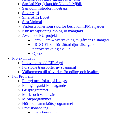
Samlad Ko(n)skap för Nöt och Mjölk
Samodlingsgrödor i höstraps
SmartAgri
SmartAgri Boost
SustAinimal
Väderstationer som stöd för beslut om IPM åtgärder
Kunskapspridning biologisk mångfald
Avslutade EU-projekt
FarmGuard – övervakning av gårdens elstängsel
PIGXCEL3 – förbättrad djurhälsa genom
fjärrövervakning av ljud
Oper8
Projektinitiativ
Innovationsstöd EIP-Agri
Förstudie transporter av spannmål
Välkommen till nätverket för odling och kvalitet
FoI-Program
Energi med fokus på biogas
Framgångsrikt Företagande
Grisprogrammet
Mark- och vattenvård
Mjölkprogrammet
Nöt- och lammköttsprogrammet
Precisionsodling
Precisionsodling