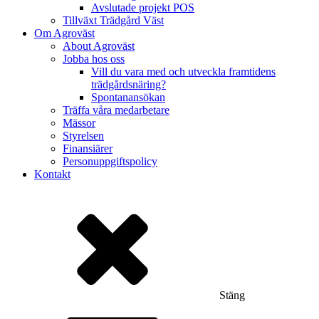
Avslutade projekt POS
Tillväxt Trädgård Väst
Om Agroväst
About Agroväst
Jobba hos oss
Vill du vara med och utveckla framtidens
trädgårdsnäring?
Spontanansökan
Träffa våra medarbetare
Mässor
Styrelsen
Finansiärer
Personuppgiftspolicy
Kontakt
Stäng