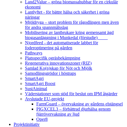
Land2Value – gröna biomassahubbar för en cirkulär
ekonomi
Lantlyftet - för bättre hälsa och säkerhet i gröna
näringar
Mjöldryga – stort problem för rågodlingen men även
för andra spannmålsslag
Mobilisering av lantbrukare kring gemensamt ägd
biogasanläggning i Munkedal (förstudie)
Njordfeed - det automatiserade labbet för
foderoptimering på gården
Pathways
Platsspecifik ogräsbekämpning
Regenerativa innovationszoner (RIZ)
Samlad Ko(n)skap för Nöt och Mjölk
Samodlingsgrödor i höstraps
SmartAgri
SmartAgri Boost
SustAinimal
Väderstationer som stöd för beslut om IPM åtgärder
Avslutade EU-projekt
FarmGuard – övervakning av gårdens elstängsel
PIGXCEL3 – förbättrad djurhälsa genom
fjärrövervakning av ljud
Oper8
Projektinitiativ