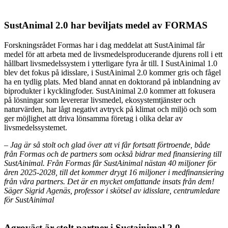
SustAnimal 2.0 har beviljats medel av FORMAS
Forskningsrådet Formas har i dag meddelat att SustAinimal får
medel för att arbeta med de livsmedelsproducerande djurens roll i ett
hållbart livsmedelssystem i ytterligare fyra år till. I SustAinimal 1.0
blev det fokus på idisslare, i SustAinimal 2.0 kommer gris och fågel
ha en tydlig plats. Med bland annat en doktorand på inblandning av
biprodukter i kycklingfoder. SustAinimal 2.0 kommer att fokusera
på lösningar som levererar livsmedel, ekosystemtjänster och
naturvärden, har lågt negativt avtryck på klimat och miljö och som
ger möjlighet att driva lönsamma företag i olika delar av
livsmedelssystemet.
– Jag är så stolt och glad över att vi får fortsatt förtroende, både
från Formas och de partners som också bidrar med finansiering till
SustAinimal. Från Formas får SustAinimal nästan 40 miljoner för
åren 2025-2028, till det kommer drygt 16 miljoner i medfinansiering
från våra partners. Det är en mycket omfattande insats från dem!
Säger Sigrid Agenäs, professor i skötsel av idisslare, centrumledare
för SustAinimal
Agroväst är stolt partner i Sustainimal 2.0