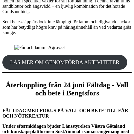
pollen från specifika växter för sin fortplantning. I denna ravin finns
sandblottor och ängsvädd – en ljuvlig kombination för det hotade
Guldsandbiet,.
Sent betessläpp är dock inte lämpligt för lamm och digivande tackor
som har betydligt högre krav på näringsinnehåll än vad vedartat gräs
kan ge.
LÄS MER OM GENOMFÖRDA AKTIVITETER
Återkoppling från 24 juni Fältdag - Vall
och bete i Bengtsfors
FÄLTDAG MED FOKUS PÅ VALL OCH BETE TILL FÅR
OCH NÖTKREATUR
Under eftermiddagen bjuder Länsstyrelsen Västra Götaland
och kunskapsplattformen SustAinimal i samarrangemang med