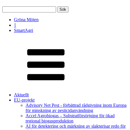
Sök
efter:
Gröna Möten
∣
SmartAgri
Aktuellt
EU-projekt
Advisory Net Pest - förbättrad rådgivning inom Europa
för minskning av pesticidanvändning
Accel Agrobiogas – Substratförsörjning för ökad
regional biogasproduktion
AI för detektering och märkning av slaktgrisar redo för