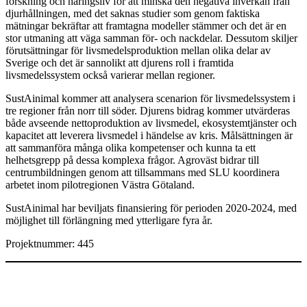
forskning och näringsliv för att minska den negativa inverkan från
djurhållningen, med det saknas studier som genom faktiska
mätningar bekräftar att framtagna modeller stämmer och det är en
stor utmaning att väga samman för- och nackdelar. Dessutom skiljer
förutsättningar för livsmedelsproduktion mellan olika delar av
Sverige och det är sannolikt att djurens roll i framtida
livsmedelssystem också varierar mellan regioner.
SustAinimal kommer att analysera scenarion för livsmedelssystem i
tre regioner från norr till söder. Djurens bidrag kommer utvärderas
både avseende nettoproduktion av livsmedel, ekosystemtjänster och
kapacitet att leverera livsmedel i händelse av kris. Målsättningen är
att sammanföra många olika kompetenser och kunna ta ett
helhetsgrepp på dessa komplexa frågor. Agroväst bidrar till
centrumbildningen genom att tillsammans med SLU koordinera
arbetet inom pilotregionen Västra Götaland.
SustAinimal har beviljats finansiering för perioden 2020-2024, med
möjlighet till förlängning med ytterligare fyra år.
Projektnummer: 445
Aktuellt