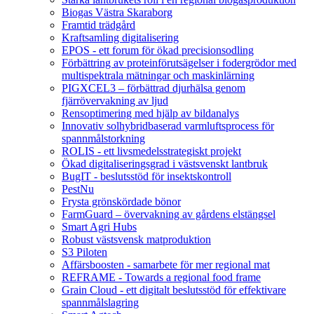
Biogas Västra Skaraborg
Framtid trädgård
Kraftsamling digitalisering
EPOS - ett forum för ökad precisionsodling
Förbättring av proteinförutsägelser i fodergrödor med
multispektrala mätningar och maskinlärning
PIGXCEL3 – förbättrad djurhälsa genom
fjärrövervakning av ljud
Rensoptimering med hjälp av bildanalys
Innovativ solhybridbaserad varmluftsprocess för
spannmålstorkning
ROLIS - ett livsmedelsstrategiskt projekt
Ökad digitaliseringsgrad i västsvenskt lantbruk
BugIT - beslutsstöd för insektskontroll
PestNu
Frysta grönskördade bönor
FarmGuard – övervakning av gårdens elstängsel
Smart Agri Hubs
Robust västsvensk matproduktion
S3 Piloten
Affärsboosten - samarbete för mer regional mat
REFRAME - Towards a regional food frame
Grain Cloud - ett digitalt beslutsstöd för effektivare
spannmålslagring