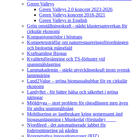
Green Valleys
Green Valleys 2.0 koncept 2023-2026
Green Valleys koncept 2018-2021
Green Valleys in English
Grön omställningskraft - stärkt klustersamverkan för
cirkulär ekonomi
Kompanjongrödor i höstraps
Kompetensträffar om naturrestaureringsförordningen
och biologisk mångfald
Kraftsamling Biogas
Kvalitetsförsämring och TS-förluster vid
spannmålslagring
Lammakademin - stärkt utvecklingskraft inom svensk
lammnäring
Land2Value – gröna biomassahubbar för en cirkulär
ekonomi
Lantlyftet - för bättre hälsa och säkerhet i gröna
näringar
Mjöldryga – stort problem för rågodlingen men även
för andra spannmålsslag
Mobilisering av lantbrukare kring gemensamt ägd
biogasanläggning i Munkedal (förstudie)
Njordfeed - det automatiserade labbet för
foderoptimering på gården
Regenerativa innovationszoner (RIZ)