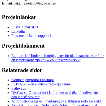
E-mail: oskar.reineling@agrovast.se
Projektlänkar
SustAinimal SLU
LinkedIn
Pressmeddelande rapport 1
Projektdokument
Rapport 1 - Hinder och möjligheter för ökad naturbetesdrift ur
ett lantbrukarperspektiv – en kunskapsöversikt
Relaterade sidor
Kompanjongrödor i höstraps
FLIVAB1 – en elektrisk redskapsbärare
Pathways
DivGrass - Gräsmarker i lantbruket med ökad biodiversitet
och motståndskraft
AI för detektering och märkning av slaktgrisar redo för slakt
Accel Agrobiogas – Substratförsörjning för ökad regional