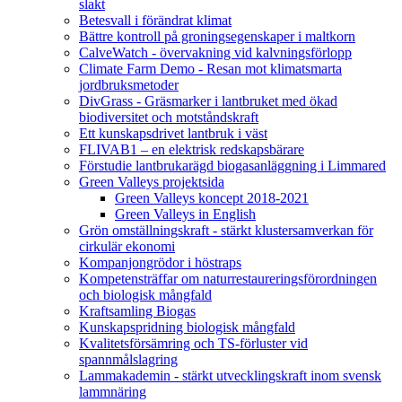
slakt
Betesvall i förändrat klimat
Bättre kontroll på groningsegenskaper i maltkorn
CalveWatch - övervakning vid kalvningsförlopp
Climate Farm Demo - Resan mot klimatsmarta
jordbruksmetoder
DivGrass - Gräsmarker i lantbruket med ökad
biodiversitet och motståndskraft
Ett kunskapsdrivet lantbruk i väst
FLIVAB1 – en elektrisk redskapsbärare
Förstudie lantbrukarägd biogasanläggning i Limmared
Green Valleys projektsida
Green Valleys koncept 2018-2021
Green Valleys in English
Grön omställningskraft - stärkt klustersamverkan för
cirkulär ekonomi
Kompanjongrödor i höstraps
Kompetensträffar om naturrestaureringsförordningen
och biologisk mångfald
Kraftsamling Biogas
Kunskapspridning biologisk mångfald
Kvalitetsförsämring och TS-förluster vid
spannmålslagring
Lammakademin - stärkt utvecklingskraft inom svensk
lammnäring