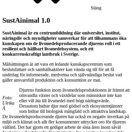
Stäng
SustAinimal 1.0
SustAinimal är en centrumbildning där universitet, institut,
näringsliv och myndigheter samverkar för att tillsammans öka
kunskapen om de livsmedelsproducerande djurens roll i ett
resilient och hållbart livsmedelssystem, och ett
konkurrenskraftigt lantbruk i Sverige.
Målsättningen är att vara ett ledande kunskapscentrum som
beslutsfattare och samhällsaktörer kan vända sig till för att få
underlag för informerade, medvetna och självständiga beslut vad
gäller ansvarsfull produktion och konsumtion av mat.
Djurens funktion inom livsmedelsproduktionen är främst att
omvandla växter och växtdelar som människor inte kan
Foto:
eller vill äta till livsmedel med högt näringsvärde.
Ulrika
Dessutom bidrar djur med gödsel och ekosystemtjänster
Å
som bidrar till biologisk mångfald och attraktiva landskap.
De livsmedelsproducerande djuren har också en negativ inverkan på
miljö och klimat och allt fler konsumenter uttrycker oro för djurens
välfärd. Det har gjorts ett gediget arbete de sista åren inom såväl