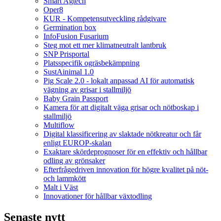
Smart Agtech
Oper8
KUR - Kompetensutveckling rådgivare
Germination box
InfoFusion Fusarium
Steg mot ett mer klimatneutralt lantbruk
SNP Prisportal
Platsspecifik ogräsbekämpning
SustAinimal 1.0
Pig Scale 2.0 - lokalt anpassad AI för automatisk
vägning av grisar i stallmiljö
Baby Grain Passport
Kamera för att digitalt väga grisar och nötboskap i
stallmiljö
Multiflow
Digital klassificering av slaktade nötkreatur och får
enligt EUROP-skalan
Exaktare skördeprognoser för en effektiv och hållbar
odling av grönsaker
Efterfrågedriven innovation för högre kvalitet på nöt-
och lammkött
Malt i Väst
Innovationer för hållbar växtodling
Senaste nytt