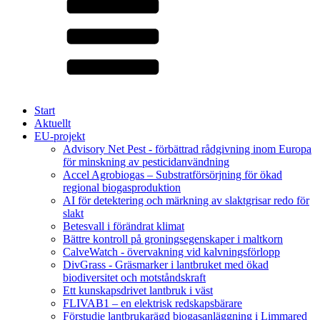
Start
Aktuellt
EU-projekt
Advisory Net Pest - förbättrad rådgivning inom Europa
för minskning av pesticidanvändning
Accel Agrobiogas – Substratförsörjning för ökad
regional biogasproduktion
AI för detektering och märkning av slaktgrisar redo för
slakt
Betesvall i förändrat klimat
Bättre kontroll på groningsegenskaper i maltkorn
CalveWatch - övervakning vid kalvningsförlopp
DivGrass - Gräsmarker i lantbruket med ökad
biodiversitet och motståndskraft
Ett kunskapsdrivet lantbruk i väst
FLIVAB1 – en elektrisk redskapsbärare
Förstudie lantbrukarägd biogasanläggning i Limmared