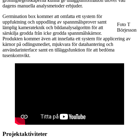
groningsegenskaperna kunna ge tilläggsinformation utöver vad
dagens manuella analysmetoder erbjuder.
Germination box kommer att omfatta ett system för
uppfuktning och uppodling av spannmålsprover samt
Foto T
lämplig kamerateknik och bildanalysalgoritm för att
Börjesson
särskilja grodda från icke grodda spannmålskärnor.
Produkten kommer även att innefatta ett system för applicering av
kärnor på odlingsmediet, mjukvara för datahantering och
användarinterface samt en tilläggsfunktion för att bedöma
tusenkornvikt.
Projektaktiviteter