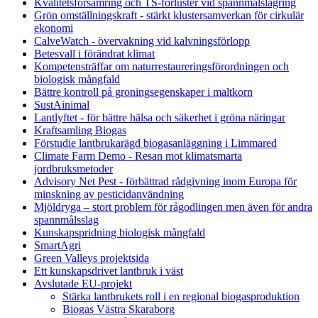
Kvalitetsförsämring och TS-förluster vid spannmålslagring
Grön omställningskraft - stärkt klustersamverkan för cirkulär
ekonomi
CalveWatch - övervakning vid kalvningsförlopp
Betesvall i förändrat klimat
Kompetensträffar om naturrestaureringsförordningen och
biologisk mångfald
Bättre kontroll på groningsegenskaper i maltkorn
SustAinimal
Lantlyftet - för bättre hälsa och säkerhet i gröna näringar
Kraftsamling Biogas
Förstudie lantbrukarägd biogasanläggning i Limmared
Climate Farm Demo - Resan mot klimatsmarta
jordbruksmetoder
Advisory Net Pest - förbättrad rådgivning inom Europa för
minskning av pesticidanvändning
Mjöldryga – stort problem för rågodlingen men även för andra
spannmålsslag
Kunskapspridning biologisk mångfald
SmartAgri
Green Valleys projektsida
Ett kunskapsdrivet lantbruk i väst
Avslutade EU-projekt
Stärka lantbrukets roll i en regional biogasproduktion
Biogas Västra Skaraborg