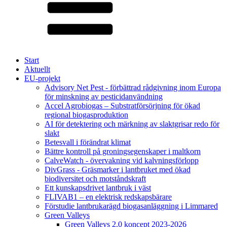
Start
Aktuellt
EU-projekt
Advisory Net Pest - förbättrad rådgivning inom Europa
för minskning av pesticidanvändning
Accel Agrobiogas – Substratförsörjning för ökad
regional biogasproduktion
AI för detektering och märkning av slaktgrisar redo för
slakt
Betesvall i förändrat klimat
Bättre kontroll på groningsegenskaper i maltkorn
CalveWatch - övervakning vid kalvningsförlopp
DivGrass - Gräsmarker i lantbruket med ökad
biodiversitet och motståndskraft
Ett kunskapsdrivet lantbruk i väst
FLIVAB1 – en elektrisk redskapsbärare
Förstudie lantbrukarägd biogasanläggning i Limmared
Green Valleys
Green Valleys 2.0 koncept 2023-2026