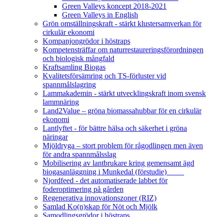
Green Valleys koncept 2018-2021
Green Valleys in English
Grön omställningskraft - stärkt klustersamverkan för
cirkulär ekonomi
Kompanjongrödor i höstraps
Kompetensträffar om naturrestaureringsförordningen
och biologisk mångfald
Kraftsamling Biogas
Kvalitetsförsämring och TS-förluster vid
spannmålslagring
Lammakademin - stärkt utvecklingskraft inom svensk
lammnäring
Land2Value – gröna biomassahubbar för en cirkulär
ekonomi
Lantlyftet - för bättre hälsa och säkerhet i gröna
näringar
Mjöldryga – stort problem för rågodlingen men även
för andra spannmålsslag
Mobilisering av lantbrukare kring gemensamt ägd
biogasanläggning i Munkedal (förstudie)
Njordfeed - det automatiserade labbet för
foderoptimering på gården
Regenerativa innovationszoner (RIZ)
Samlad Ko(n)skap för Nöt och Mjölk
Samodlingsgrödor i höstraps