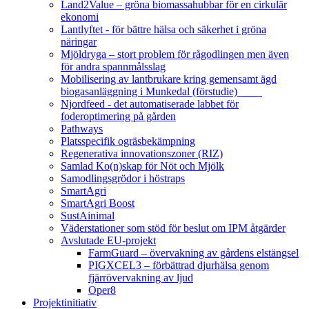
Land2Value – gröna biomassahubbar för en cirkulär
ekonomi
Lantlyftet - för bättre hälsa och säkerhet i gröna
näringar
Mjöldryga – stort problem för rågodlingen men även
för andra spannmålsslag
Mobilisering av lantbrukare kring gemensamt ägd
biogasanläggning i Munkedal (förstudie)
Njordfeed - det automatiserade labbet för
foderoptimering på gården
Pathways
Platsspecifik ogräsbekämpning
Regenerativa innovationszoner (RIZ)
Samlad Ko(n)skap för Nöt och Mjölk
Samodlingsgrödor i höstraps
SmartAgri
SmartAgri Boost
SustAinimal
Väderstationer som stöd för beslut om IPM åtgärder
Avslutade EU-projekt
FarmGuard – övervakning av gårdens elstängsel
PIGXCEL3 – förbättrad djurhälsa genom
fjärrövervakning av ljud
Oper8
Projektinitiativ