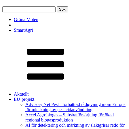
Sök
efter:
Gröna Möten
∣
SmartAgri
Aktuellt
EU-projekt
Advisory Net Pest - förbättrad rådgivning inom Europa
för minskning av pesticidanvändning
Accel Agrobiogas – Substratförsörjning för ökad
regional biogasproduktion
AI för detektering och märkning av slaktgrisar redo för