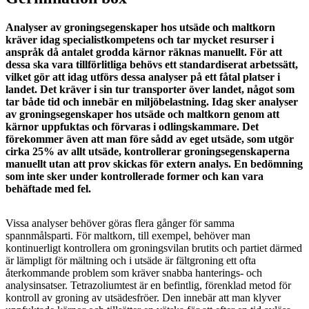
Analyser av groningsegenskaper hos utsäde och maltkorn
kräver idag specialistkompetens och tar mycket resurser i
anspråk då antalet grodda kärnor räknas manuellt. För att
dessa ska vara tillförlitliga behövs ett standardiserat arbetssätt,
vilket gör att idag utförs dessa analyser på ett fåtal platser i
landet. Det kräver i sin tur transporter över landet, något som
tar både tid och innebär en miljöbelastning. Idag sker analyser
av groningsegenskaper hos utsäde och maltkorn genom att
kärnor uppfuktas och förvaras i odlingskammare. Det
förekommer även att man före sådd av eget utsäde, som utgör
cirka 25% av allt utsäde, kontrollerar groningsegenskaperna
manuellt utan att prov skickas för extern analys. En bedömning
som inte sker under kontrollerade former och kan vara
behäftade med fel.
Vissa analyser behöver göras flera gånger för samma
spannmålsparti. För maltkorn, till exempel, behöver man
kontinuerligt kontrollera om groningsvilan brutits och partiet därmed
är lämpligt för mältning och i utsäde är fältgroning ett ofta
återkommande problem som kräver snabba hanterings- och
analysinsatser. Tetrazoliumtest är en befintlig, förenklad metod för
kontroll av groning av utsädesfröer. Den innebär att man klyver