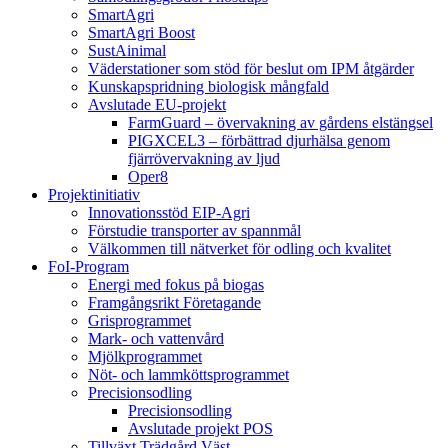
SmartAgri
SmartAgri Boost
SustAinimal
Väderstationer som stöd för beslut om IPM åtgärder
Kunskapspridning biologisk mångfald
Avslutade EU-projekt
FarmGuard – övervakning av gårdens elstängsel
PIGXCEL3 – förbättrad djurhälsa genom
fjärrövervakning av ljud
Oper8
Projektinitiativ
Innovationsstöd EIP-Agri
Förstudie transporter av spannmål
Välkommen till nätverket för odling och kvalitet
FoI-Program
Energi med fokus på biogas
Framgångsrikt Företagande
Grisprogrammet
Mark- och vattenvård
Mjölkprogrammet
Nöt- och lammköttsprogrammet
Precisionsodling
Precisionsodling
Avslutade projekt POS
Tillväxt Trädgård Väst