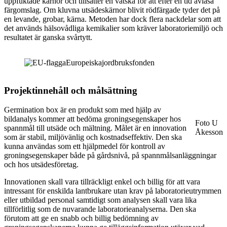
uppfuktade kärnor och tillsätter en vätska för att efter en tid avläsa
färgomslag. Om kluvna utsädeskärnor blivit rödfärgade tyder det på
en levande, grobar, kärna. Metoden har dock flera nackdelar som att
det används hälsovådliga kemikalier som kräver laboratoriemiljö och
resultatet är ganska svårtytt.
Projektinnehåll och målsättning
Germination box är en produkt som med hjälp av
bildanalys kommer att bedöma groningsegenskaper hos
Foto U
spannmål till utsäde och mältning. Målet är en innovation
Åkesson
som är stabil, miljövänlig och kostnadseffektiv. Den ska
kunna användas som ett hjälpmedel för kontroll av
groningsegenskaper både på gårdsnivå, på spannmålsanläggningar
och hos utsädesföretag.
Innovationen skall vara tillräckligt enkel och billig för att vara
intressant för enskilda lantbrukare utan krav på laboratorieutrymmen
eller utbildad personal samtidigt som analysen skall vara lika
tillförlitlig som de nuvarande laboratorieanalyserna. Den ska
förutom att ge en snabb och billig bedömning av