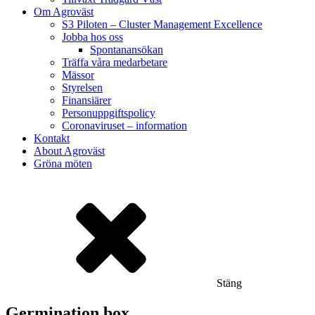
Om Agroväst
S3 Piloten – Cluster Management Excellence
Jobba hos oss
Spontanansökan
Träffa våra medarbetare
Mässor
Styrelsen
Finansiärer
Personuppgiftspolicy
Coronaviruset – information
Kontakt
About Agroväst
Gröna möten
Stäng
Germination box