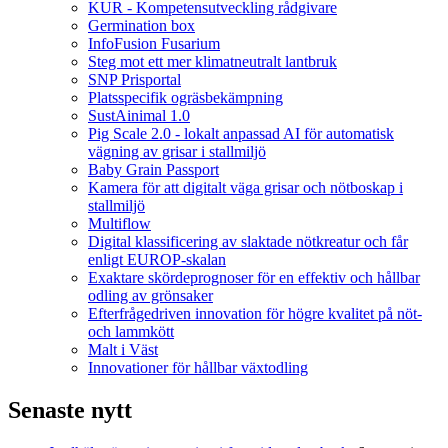
KUR - Kompetensutveckling rådgivare
Germination box
InfoFusion Fusarium
Steg mot ett mer klimatneutralt lantbruk
SNP Prisportal
Platsspecifik ogräsbekämpning
SustAinimal 1.0
Pig Scale 2.0 - lokalt anpassad AI för automatisk
vägning av grisar i stallmiljö
Baby Grain Passport
Kamera för att digitalt väga grisar och nötboskap i
stallmiljö
Multiflow
Digital klassificering av slaktade nötkreatur och får
enligt EUROP-skalan
Exaktare skördeprognoser för en effektiv och hållbar
odling av grönsaker
Efterfrågedriven innovation för högre kvalitet på nöt-
och lammkött
Malt i Väst
Innovationer för hållbar växtodling
Senaste nytt