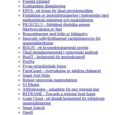
Framtid trädgård
Kraftsamling digitalisering
EPOS - ett forum för ökad precisionsodling
Förbättring av proteinförutsägelser i fodergrödor med
multispektrala mätningar och maskinlärning
PIGXCEL3 – förbättrad djurhälsa genom
fjärrövervakning av ljud
Rensoptimering med hjälp av bildanalys
Innovativ solhybridbaserad varmluftsprocess för
spannmålstorkning
ROLIS - ett livsmedelsstrategiskt projekt
Ökad digitaliseringsgrad i västsvenskt lantbruk
BugIT - beslutsstöd för insektskontroll
PestNu
Frysta grönskördade bönor
FarmGuard – övervakning av gårdens elstängsel
Smart Agri Hubs
Robust västsvensk matproduktion
S3 Piloten
Affärsboosten - samarbete för mer regional mat
REFRAME - Towards a regional food frame
Grain Cloud - ett digitalt beslutsstöd för effektivare
spannmålslagring
Smart Agtech
Oper8