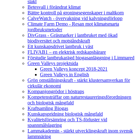
slakt
Betesvall i förändrat klimat
Bättre kontroll på groningsegenskaper i maltkorn
CalveWatch - övervakning vid kalvningsförlopp
Climate Farm Demo - Resan mot klimatsmarta
jordbruksmetoder
DivGrass - Gräsmarker i lantbruket med ökad
biodiversitet och motståndskraft
Ett kunskapsdrivet lantbruk i väst
FLIVAB1 – en elektrisk redskapsbärare
Förstudie lantbrukarägd biogasanläggning i Limmared
Green Valleys projektsida
Green Valleys koncept 2018-2021
Green Valleys in English
Grön omställningskraft - stärkt klustersamverkan för
cirkulär ekonomi
Kompanjongrödor i höstraps
Kompetensträffar om naturrestaureringsförordningen
och biologisk mångfald
Kraftsamling Biogas
Kunskapspridning biologisk mångfald
Kvalitetsförsämring och TS-förluster vid
spannmålslagring
Lammakademin - stärkt utvecklingskraft inom svensk
lammnäring