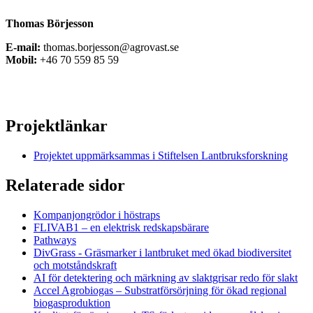
Thomas Börjesson
E-mail:
thomas.borjesson@agrovast.se
Mobil:
+46 70 559 85 59
Projektlänkar
Projektet uppmärksammas i Stiftelsen Lantbruksforskning
Relaterade sidor
Kompanjongrödor i höstraps
FLIVAB1 – en elektrisk redskapsbärare
Pathways
DivGrass - Gräsmarker i lantbruket med ökad biodiversitet
och motståndskraft
AI för detektering och märkning av slaktgrisar redo för slakt
Accel Agrobiogas – Substratförsörjning för ökad regional
biogasproduktion