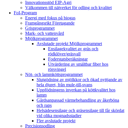
Innovationsstöd EIP-Agri
Välkommen till nätverket för odling och kvalitet
FoI-Program
Energi med fokus på biogas
Framgångsrikt Företagande
Grisprogrammet
Mark- och vattenvård
Mjölkprogrammet
Avslutade projekt Mjölkprogrammet
Ensilagekvalitet av gräs och
rödklöver/gräsvall
Foderstatsberäkningar
Utvärdering av smältbar fiber hos
rörsvingel
Nöt- och lammköttsprogrammet
Slutgödning av mjölkkor och ökad nyttjande av
hela djuret, från mule-till-svans
Uppfödningens inverkan på köttkvalitet hos
lamm
Gårdsanpassad värmebehandling av åkerböna
och raps
Helsädesensilage och gräsensilage till får skördat
vid olika mognadsstadier
Fler avslutade projekt
Precisionsodling