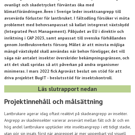
ovanligt och skadetrycket förväntas öka med
klimatförändringen. Även i Sverige leder insektsangrepp till
avsevärda förluster för lantbruket. I fältodling försöker vi möta
problemet med behovsanpassat så kallat integrerat växtskydd
(Integrated Pest Management). Påbjudet av EU i direktiv och
inriktning i CAP 2023, samt anpassat till svenska förhållanden
genom Jordbruksverkets försorg. Målet är att minsta möjliga
mängd växtskydd skall användas när behov föreligger, det vill
säga när antalet insekter överskrider bekämpningsgränsen, och
att det skall spridas så att påverkan på andra organismer
minimeras. I mars 2022 fick Agroväst beslut om stöd för att
driva projektet BugIT - beslutsstöd för insektskontroll.
Läs slutrapport nedan
Projektinnehåll och målsättning
Lantbrukare agerar idag oftast reaktivt på skadeangrepp av insekter.
Angrepp av skadeinsekter varierar avsevärt mellan fält och år och en
hög andel lantbrukare upptäcker inte insektsangrepp i ett tidigt stadie,
utan gör sin insats först när angreppet är mer uppenbart vid visuell