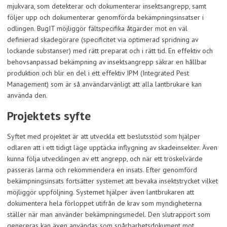
mjukvara, som detekterar och dokumenterar insektsangrepp, samt
följer upp och dokumenterar genomförda bekämpningsinsatser i
odlingen. BugIT möjliggör fältspecifika åtgärder mot en väl
definierad skadegörare (specificitet via optimerad spridning av
lockande substanser) med rätt preparat och i rätt tid. En effektiv och
behovsanpassad bekämpning av insektsangrepp säkrar en hållbar
produktion och blir en del i ett effektiv IPM (Integrated Pest
Management) som är så användarvänligt att alla lantbrukare kan
använda den.
Projektets syfte
Syftet med projektet är att utveckla ett beslutsstöd som hjälper
odlaren att i ett tidigt läge upptäcka inflygning av skadeinsekter. Även
kunna följa utvecklingen av ett angrepp, och när ett tröskelvärde
passeras larma och rekommendera en insats. Efter genomförd
bekämpningsinsats fortsätter systemet att bevaka insektstrycket vilket
möjliggör uppföljning. Systemet hjälper även lantbrukaren att
dokumentera hela förloppet utifrån de krav som myndigheterna
ställer när man använder bekämpningsmedel. Den slutrapport som
genereras kan även användas som spårbarhetsdokument mot