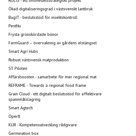
ROLIS - ett livsmedelsstrategiskt projekt
Ökad digitaliseringsgrad i västsvenskt lantbruk
BugIT - beslutsstöd för insektskontroll
PestNu
Frysta grönskördade bönor
FarmGuard – övervakning av gårdens elstängsel
Smart Agri Hubs
Robust västsvensk matproduktion
S3 Piloten
Affärsboosten - samarbete för mer regional mat
REFRAME - Towards a regional food frame
Grain Cloud - ett digitalt beslutsstöd för effektivare
spannmålslagring
Smart Agtech
Oper8
KUR - Kompetensutveckling rådgivare
Germination box