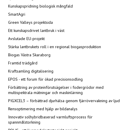
Kunskapspridning biologisk mångfald
SmartAgri
Green Valleys projektsida
Ett kunskapsdrivet lantbruk i väst
Avslutade EU-projekt
Stärka lantbrukets roll i en regional biogasproduktion
Biogas Västra Skaraborg
Framtid trädgård
Kraftsamling digitalisering
EPOS - ett forum för ökad precisionsodling
Förbättring av proteinförutsägelser i fodergrödor med
multispektrala mätningar och maskinlärning
PIGXCEL3 – förbättrad djurhälsa genom fjärrövervakning av ljud
Rensoptimering med hjälp av bildanalys
Innovativ solhybridbaserad varmluftsprocess för
spannmålstorkning