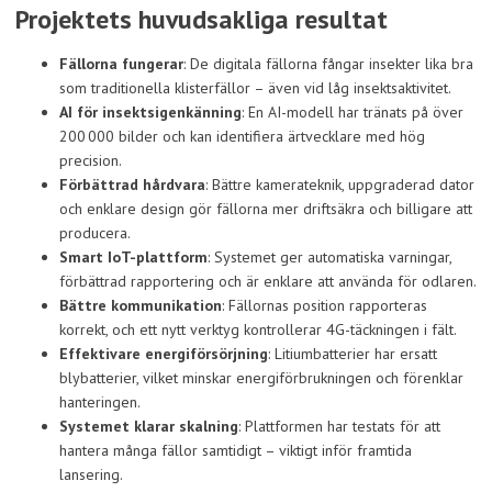
Projektets huvudsakliga resultat
Fällorna fungerar
: De digitala fällorna fångar insekter lika bra
som traditionella klisterfällor – även vid låg insektsaktivitet.
AI för insektsigenkänning
: En AI-modell har tränats på över
200 000 bilder och kan identifiera ärtvecklare med hög
precision.
Förbättrad hårdvara
: Bättre kamerateknik, uppgraderad dator
och enklare design gör fällorna mer driftsäkra och billigare att
producera.
Smart IoT-plattform
: Systemet ger automatiska varningar,
förbättrad rapportering och är enklare att använda för odlaren.
Bättre kommunikation
: Fällornas position rapporteras
korrekt, och ett nytt verktyg kontrollerar 4G-täckningen i fält.
Effektivare energiförsörjning
: Litiumbatterier har ersatt
blybatterier, vilket minskar energiförbrukningen och förenklar
hanteringen.
Systemet klarar skalning
: Plattformen har testats för att
hantera många fällor samtidigt – viktigt inför framtida
lansering.