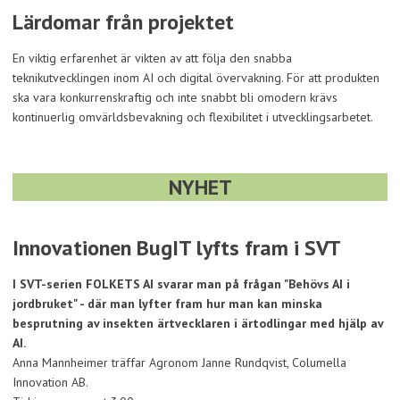
Lärdomar från projektet
En viktig erfarenhet är vikten av att följa den snabba
teknikutvecklingen inom AI och digital övervakning. För att produkten
ska vara konkurrenskraftig och inte snabbt bli omodern krävs
kontinuerlig omvärldsbevakning och flexibilitet i utvecklingsarbetet.
NYHET
Innovationen
BugIT
lyfts fram i SVT
I SVT-serien FOLKETS AI svarar man på frågan "Behövs AI i
jordbruket" - där man lyfter fram hur man kan minska
besprutning av insekten ärtvecklaren i ärtodlingar med hjälp av
AI.
Anna Mannheimer träffar Agronom Janne Rundqvist, Columella
Innovation AB.