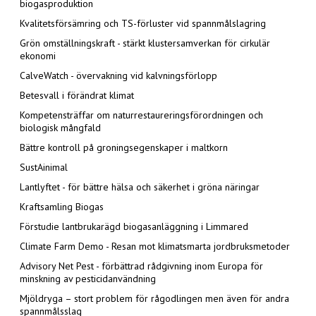
biogasproduktion
Kvalitetsförsämring och TS-förluster vid spannmålslagring
Grön omställningskraft - stärkt klustersamverkan för cirkulär
ekonomi
CalveWatch - övervakning vid kalvningsförlopp
Betesvall i förändrat klimat
Kompetensträffar om naturrestaureringsförordningen och
biologisk mångfald
Bättre kontroll på groningsegenskaper i maltkorn
SustAinimal
Lantlyftet - för bättre hälsa och säkerhet i gröna näringar
Kraftsamling Biogas
Förstudie lantbrukarägd biogasanläggning i Limmared
Climate Farm Demo - Resan mot klimatsmarta jordbruksmetoder
Advisory Net Pest - förbättrad rådgivning inom Europa för
minskning av pesticidanvändning
Mjöldryga – stort problem för rågodlingen men även för andra
spannmålsslag