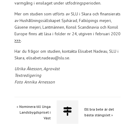
varmgång i ensilaget under utfodringsperioden.
Mer om studien som utförts av SLU i Skara och finansierats
av Hushållningssällskapet Sjuhärad, Falköpings mejeri,
Gäsene mejeri, Lantmännen, Konsil Scandinavia och Konsil
Europe finns att läsa i folder nr 24, utgiven i februari 2020
>>>
.
Har du frågor om studien, kontakta Elisabet Nadeau, SLU i
Skara, elisabet.nadeau@slu.se.
Ulrika Åkesson, Agroväst
Textredigering
Foto Annika Arnesson
«
Nominera till Unga
Ett bra bete är det
Landsbygdspriset i
bästa stängslet
»
Väst