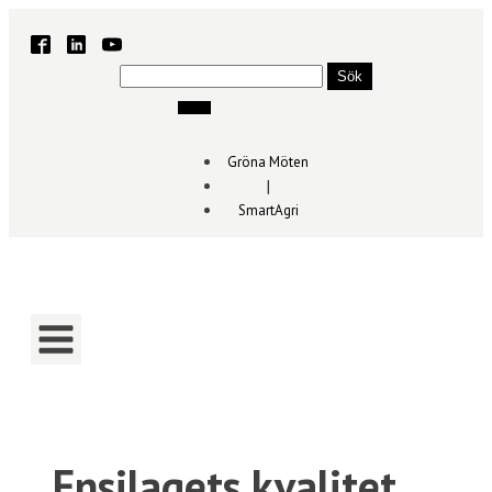
Sök
efter:
Gröna Möten
∣
SmartAgri
Ensilagets kvalitet