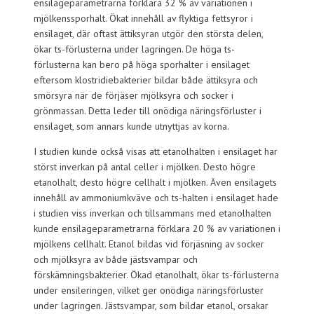
ensilageparametrarna förklara 32 % av variationen i
mjölkenssporhalt. Ökat innehåll av flyktiga fettsyror i
ensilaget, där oftast ättiksyran utgör den största delen,
ökar ts-förlusterna under lagringen. De höga ts-
förlusterna kan bero på höga sporhalter i ensilaget
eftersom klostridiebakterier bildar både ättiksyra och
smörsyra när de förjäser mjölksyra och socker i
grönmassan. Detta leder till onödiga näringsförluster i
ensilaget, som annars kunde utnyttjas av korna.
I studien kunde också visas att etanolhalten i ensilaget har
störst inverkan på antal celler i mjölken. Desto högre
etanolhalt, desto högre cellhalt i mjölken. Även ensilagets
innehåll av ammoniumkväve och ts-halten i ensilaget hade
i studien viss inverkan och tillsammans med etanolhalten
kunde ensilageparametrarna förklara 20 % av variationen i
mjölkens cellhalt. Etanol bildas vid förjäsning av socker
och mjölksyra av både jästsvampar och
förskämningsbakterier. Ökad etanolhalt, ökar ts-förlusterna
under ensileringen, vilket ger onödiga näringsförluster
under lagringen. Jästsvampar, som bildar etanol, orsakar