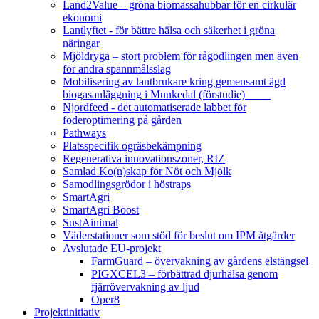
Land2Value – gröna biomassahubbar för en cirkulär
ekonomi
Lantlyftet - för bättre hälsa och säkerhet i gröna
näringar
Mjöldryga – stort problem för rågodlingen men även
för andra spannmålsslag
Mobilisering av lantbrukare kring gemensamt ägd
biogasanläggning i Munkedal (förstudie)
Njordfeed - det automatiserade labbet för
foderoptimering på gården
Pathways
Platsspecifik ogräsbekämpning
Regenerativa innovationszoner, RIZ
Samlad Ko(n)skap för Nöt och Mjölk
Samodlingsgrödor i höstraps
SmartAgri
SmartAgri Boost
SustAinimal
Väderstationer som stöd för beslut om IPM åtgärder
Avslutade EU-projekt
FarmGuard – övervakning av gårdens elstängsel
PIGXCEL3 – förbättrad djurhälsa genom
fjärrövervakning av ljud
Oper8
Projektinitiativ