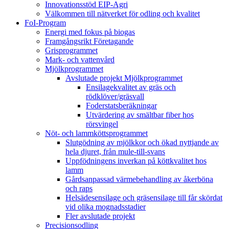
Innovationsstöd EIP-Agri
Välkommen till nätverket för odling och kvalitet
FoI-Program
Energi med fokus på biogas
Framgångsrikt Företagande
Grisprogrammet
Mark- och vattenvård
Mjölkprogrammet
Avslutade projekt Mjölkprogrammet
Ensilagekvalitet av gräs och
rödklöver/gräsvall
Foderstatsberäkningar
Utvärdering av smältbar fiber hos
rörsvingel
Nöt- och lammköttsprogrammet
Slutgödning av mjölkkor och ökad nyttjande av
hela djuret, från mule-till-svans
Uppfödningens inverkan på köttkvalitet hos
lamm
Gårdsanpassad värmebehandling av åkerböna
och raps
Helsädesensilage och gräsensilage till får skördat
vid olika mognadsstadier
Fler avslutade projekt
Precisionsodling