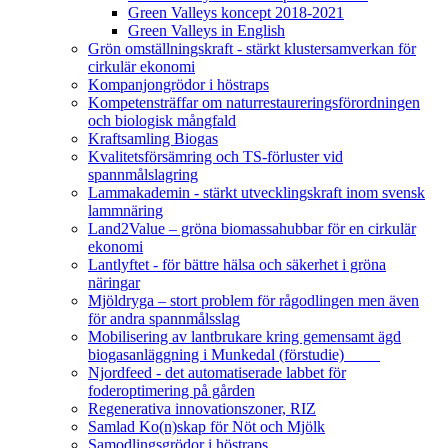
Green Valleys koncept 2018-2021
Green Valleys in English
Grön omställningskraft - stärkt klustersamverkan för
cirkulär ekonomi
Kompanjongrödor i höstraps
Kompetensträffar om naturrestaureringsförordningen
och biologisk mångfald
Kraftsamling Biogas
Kvalitetsförsämring och TS-förluster vid
spannmålslagring
Lammakademin - stärkt utvecklingskraft inom svensk
lammnäring
Land2Value – gröna biomassahubbar för en cirkulär
ekonomi
Lantlyftet - för bättre hälsa och säkerhet i gröna
näringar
Mjöldryga – stort problem för rågodlingen men även
för andra spannmålsslag
Mobilisering av lantbrukare kring gemensamt ägd
biogasanläggning i Munkedal (förstudie)
Njordfeed - det automatiserade labbet för
foderoptimering på gården
Regenerativa innovationszoner, RIZ
Samlad Ko(n)skap för Nöt och Mjölk
Samodlingsgrödor i höstraps