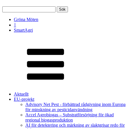
Sök
efter:
Gröna Möten
∣
SmartAgri
Aktuellt
EU-projekt
Advisory Net Pest - förbättrad rådgivning inom Europa
för minskning av pesticidanvändning
Accel Agrobiogas – Substratförsörjning för ökad
regional biogasproduktion
AI för detektering och märkning av slaktgrisar redo för