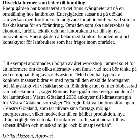
Utveckla former som leder till handling
Energigården har konstaterat att det finns svårigheter att nå en
omställning hos lantbruket. Energigården satsar nu på utökad
samverkan med forskare och rådgivare för att identifiera vad som är
flaskhalsarna för en förändring. Områden som ska undersökas är
ekonomi, juridik, teknik och hur lantbrukarna tar till sig nya
innovationer. Energigården arbetar med konkret handledning och
kontaktytor för lantbrukare som har frågor inom området.
Till exempel anordnades i början av året workshop i ämnet solel för
att informera om de olika alternativ som finns, vad man bör tänka på
vid en upphandling av solelssystem. "Med den här typen av
konkreta insatser bidrar vi med nytta till den enskilde företagaren
och långsiktigt vill vi såklart se en förändring mot en mer biobaserad
samhällsekonomi", säger Ronnie. Energigårdens övergripande mål
för lantbruket i Västra Götaland 2030 anknyter till klimatstrategin
för Västra Götaland som säger ”Energieffektiva lantbruksföretagare
i Västra Götaland, som tar tillvara sina företags möjliga
energiresurser, vilket medverkar till en hållbar produktion, nya
affärsmöjligheter och ökad konkurrenskraft, samt bidrar till nya
arbetstillfällen och minskad miljö- och klimatpåverkan”.
Ulrika Åkesson, Agroväst