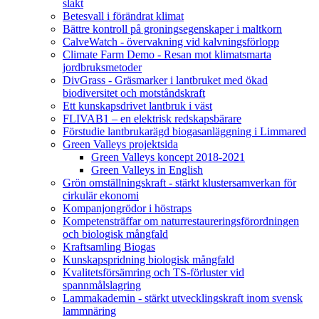
slakt
Betesvall i förändrat klimat
Bättre kontroll på groningsegenskaper i maltkorn
CalveWatch - övervakning vid kalvningsförlopp
Climate Farm Demo - Resan mot klimatsmarta
jordbruksmetoder
DivGrass - Gräsmarker i lantbruket med ökad
biodiversitet och motståndskraft
Ett kunskapsdrivet lantbruk i väst
FLIVAB1 – en elektrisk redskapsbärare
Förstudie lantbrukarägd biogasanläggning i Limmared
Green Valleys projektsida
Green Valleys koncept 2018-2021
Green Valleys in English
Grön omställningskraft - stärkt klustersamverkan för
cirkulär ekonomi
Kompanjongrödor i höstraps
Kompetensträffar om naturrestaureringsförordningen
och biologisk mångfald
Kraftsamling Biogas
Kunskapspridning biologisk mångfald
Kvalitetsförsämring och TS-förluster vid
spannmålslagring
Lammakademin - stärkt utvecklingskraft inom svensk
lammnäring