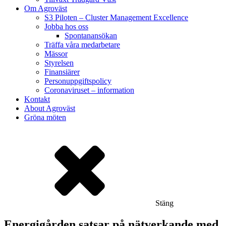
Om Agroväst
S3 Piloten – Cluster Management Excellence
Jobba hos oss
Spontanansökan
Träffa våra medarbetare
Mässor
Styrelsen
Finansiärer
Personuppgiftspolicy
Coronaviruset – information
Kontakt
About Agroväst
Gröna möten
Stäng
Energigården satsar på nätverkande med