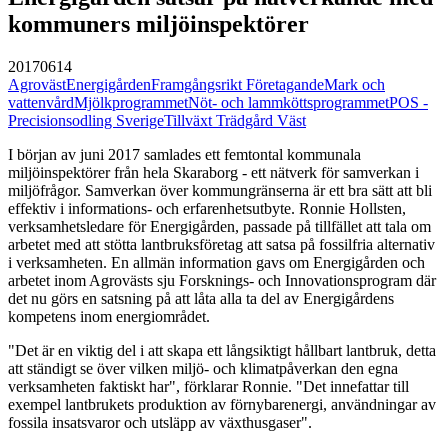
kommuners miljöinspektörer
20170614
Agroväst
Energigården
Framgångsrikt Företagande
Mark och
vattenvård
Mjölkprogrammet
Nöt- och lammköttsprogrammet
POS -
Precisionsodling Sverige
Tillväxt Trädgård Väst
I början av juni 2017 samlades ett femtontal kommunala
miljöinspektörer från hela Skaraborg - ett nätverk för samverkan i
miljöfrågor. Samverkan över kommungränserna är ett bra sätt att bli
effektiv i informations- och erfarenhetsutbyte. Ronnie Hollsten,
verksamhetsledare för Energigården, passade på tillfället att tala om
arbetet med att stötta lantbruksföretag att satsa på fossilfria alternativ
i verksamheten. En allmän information gavs om Energigården och
arbetet inom Agrovästs sju Forsknings- och Innovationsprogram där
det nu görs en satsning på att låta alla ta del av Energigårdens
kompetens inom energiområdet.
"Det är en viktig del i att skapa ett långsiktigt hållbart lantbruk, detta
att ständigt se över vilken miljö- och klimatpåverkan den egna
verksamheten faktiskt har", förklarar Ronnie. "Det innefattar till
exempel lantbrukets produktion av förnybarenergi, användningar av
fossila insatsvaror och utsläpp av växthusgaser".