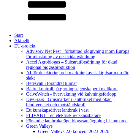
Start
Aktuellt
EU-projekt
Advisory Net Pest - förbättrad rådgivning inom Europa
för minskning av pesticidanvändning
Accel Agrobiogas – Substratförsörjning för ökad
regional biogasproduktion
AI för detektering och märkning av slaktgrisar redo för
slakt
Betesvall i förändrat klimat
Bättre kontroll på groningsegenskaper i maltkorn
CalveWatch - övervakning vid kalvningsförlopp
DivGrass - Gräsmarker i lantbruket med ökad
biodiversitet och motståndskraft
Ett kunskapsdrivet lantbruk i väst
FLIVAB1 – en elektrisk redskapsbärare
Förstudie lantbrukarägd biogasanläggning i Limmared
Green Valleys
Green Valleys 2.0 koncept 2023-2026