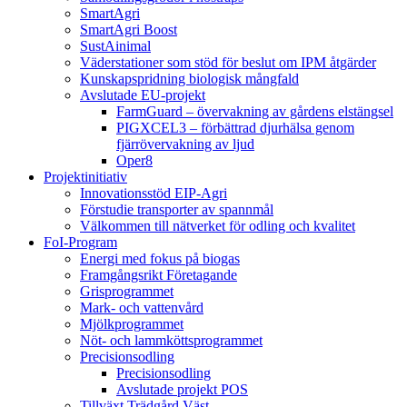
SmartAgri
SmartAgri Boost
SustAinimal
Väderstationer som stöd för beslut om IPM åtgärder
Kunskapspridning biologisk mångfald
Avslutade EU-projekt
FarmGuard – övervakning av gårdens elstängsel
PIGXCEL3 – förbättrad djurhälsa genom
fjärrövervakning av ljud
Oper8
Projektinitiativ
Innovationsstöd EIP-Agri
Förstudie transporter av spannmål
Välkommen till nätverket för odling och kvalitet
FoI-Program
Energi med fokus på biogas
Framgångsrikt Företagande
Grisprogrammet
Mark- och vattenvård
Mjölkprogrammet
Nöt- och lammköttsprogrammet
Precisionsodling
Precisionsodling
Avslutade projekt POS
Tillväxt Trädgård Väst