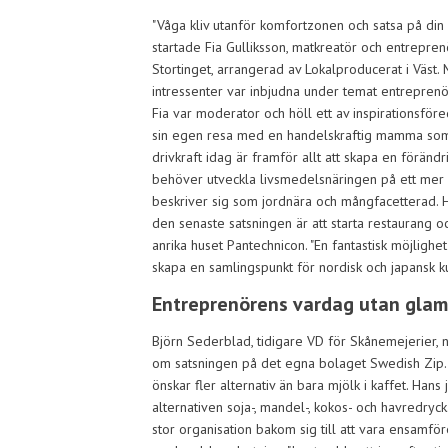
"Våga kliv utanför komfortzonen och satsa på din
startade Fia Gulliksson, matkreatör och entrepren
Stortinget, arrangerad av Lokalproducerat i Väs
intressenter var inbjudna under temat entreprenör
Fia var moderator och höll ett av inspirationsfö
sin egen resa med en handelskraftig mamma som 
drivkraft idag är framför allt att skapa en föränd
behöver utveckla livsmedelsnäringen på ett mer hol
beskriver sig som jordnära och mångfacetterad. 
den senaste satsningen är att starta restaurang oc
anrika huset Pantechnicon. "En fantastisk möjlighet 
skapa en samlingspunkt för nordisk och japansk kul
Entreprenörens vardag utan gla
Björn Sederblad, tidigare VD för Skånemejerier,
om satsningen på det egna bolaget Swedish Zip.
önskar fler alternativ än bara mjölk i kaffet. Han
alternativen soja-, mandel-, kokos- och havredryc
stor organisation bakom sig till att vara ensamför