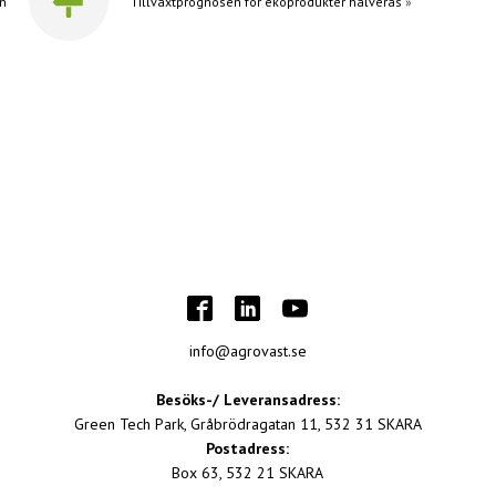
an
Tillväxtprognosen för ekoprodukter halveras
»
info@agrovast.se
Besöks-/ Leveransadress:
Green Tech Park, Gråbrödragatan 11, 532 31 SKARA
Postadress:
Box 63, 532 21 SKARA