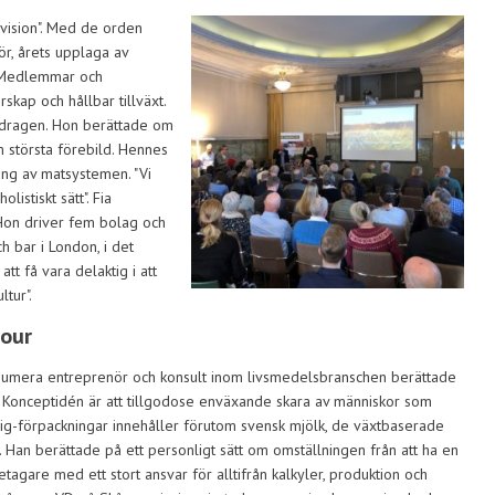
 vision". Med de orden
ör, årets upplaga av
t. Medlemmar och
skap och hållbar tillväxt.
redragen. Hon berättade om
största förebild. Hennes
ring av matsystemen. "Vi
istiskt sätt". Fia
Hon driver fem bolag och
h bar i London, i det
att få vara delaktig i att
tur".
mour
 numera entreprenör och konsult inom livsmedelsbranschen berättade
 Konceptidén är att tillgodose enväxande skara av människor som
s jig-förpackningar innehåller förutom svensk mjölk, de växtbaserade
k. Han berättade på ett personligt sätt om omställningen från att ha en
etagare med ett stort ansvar för alltifrån kalkyler, produktion och