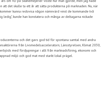
io års om VD på Skånemejerier visste hur man gjorde, men jag hade
n att det skulle ta ett år att sätta produkterna på marknaden. Nu, när
inte kommer kunna redovisa någon nämnvärd vinst de kommande två
rig ledig", kunde han konstatera och många av deltagarna nickade
 producenterna och det gavs god tid för spontana samtal med andra
ktörerna från Livsmedelsacceleratorn, Länsstyrelsen, Klimat 2030,
erbjöds med fördjupningar i allt från marknadsföring, ekonomi och
lappnad miljö och god mat med starkt lokal prägel.