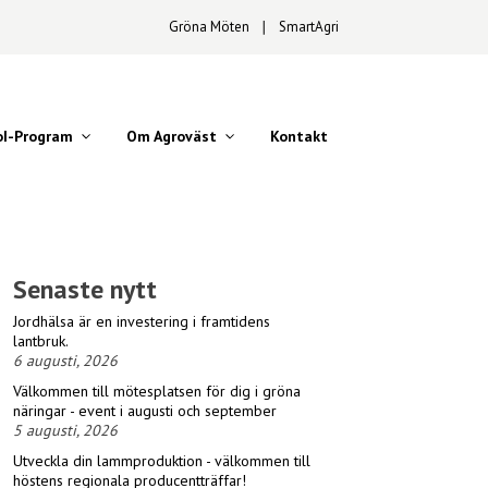
Gröna Möten
∣
SmartAgri
oI-Program
Om Agroväst
Kontakt
Senaste nytt
Jordhälsa är en investering i framtidens
lantbruk.
6 augusti, 2026
Välkommen till mötesplatsen för dig i gröna
näringar - event i augusti och september
5 augusti, 2026
Utveckla din lammproduktion - välkommen till
höstens regionala producentträffar!