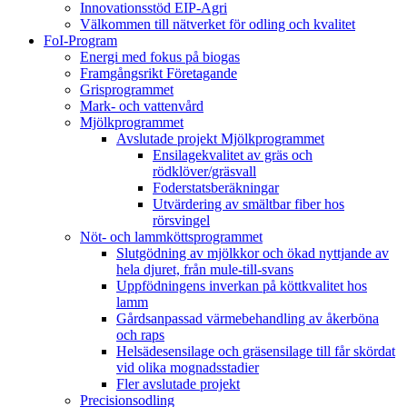
Innovationsstöd EIP-Agri
Välkommen till nätverket för odling och kvalitet
FoI-Program
Energi med fokus på biogas
Framgångsrikt Företagande
Grisprogrammet
Mark- och vattenvård
Mjölkprogrammet
Avslutade projekt Mjölkprogrammet
Ensilagekvalitet av gräs och
rödklöver/gräsvall
Foderstatsberäkningar
Utvärdering av smältbar fiber hos
rörsvingel
Nöt- och lammköttsprogrammet
Slutgödning av mjölkkor och ökad nyttjande av
hela djuret, från mule-till-svans
Uppfödningens inverkan på köttkvalitet hos
lamm
Gårdsanpassad värmebehandling av åkerböna
och raps
Helsädesensilage och gräsensilage till får skördat
vid olika mognadsstadier
Fler avslutade projekt
Precisionsodling