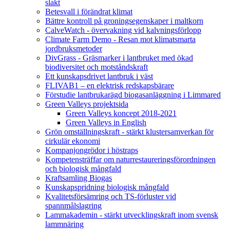
slakt
Betesvall i förändrat klimat
Bättre kontroll på groningsegenskaper i maltkorn
CalveWatch - övervakning vid kalvningsförlopp
Climate Farm Demo - Resan mot klimatsmarta
jordbruksmetoder
DivGrass - Gräsmarker i lantbruket med ökad
biodiversitet och motståndskraft
Ett kunskapsdrivet lantbruk i väst
FLIVAB1 – en elektrisk redskapsbärare
Förstudie lantbrukarägd biogasanläggning i Limmared
Green Valleys projektsida
Green Valleys koncept 2018-2021
Green Valleys in English
Grön omställningskraft - stärkt klustersamverkan för
cirkulär ekonomi
Kompanjongrödor i höstraps
Kompetensträffar om naturrestaureringsförordningen
och biologisk mångfald
Kraftsamling Biogas
Kunskapspridning biologisk mångfald
Kvalitetsförsämring och TS-förluster vid
spannmålslagring
Lammakademin - stärkt utvecklingskraft inom svensk
lammnäring