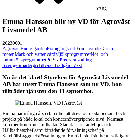
Stäng
Emma Hansson blir ny VD för Agroväst
Livsmedel AB
20230601
Agroväst
Energigården
Framgångsrikt Företagande
Gröna
möten
Mark och vattenvård
Mjölkprogrammet
Nöt- och
lammköttsprogrammet
POS - Precisionsodling
Sverige
SmartAgri
Tillväxt Trädgård Väst
Nu är det klart! Styrelsen för Agroväst Livsmedel
AB har utsett Emma Hansson som ny VD, hon
tillträder tjänsten den 11 september.
Emma har många års erfarenhet att driva och leda personal och
projekt på både lokal och koncernövergripande nivå. Närmast
kommer hon från Trollhättan Stad där hon är Miljö- och
Hållbarhetschef samt biträdande förvaltningschef på
Samhällsbyggnadsförvaltningen. En röd tråd från hennes tidigare