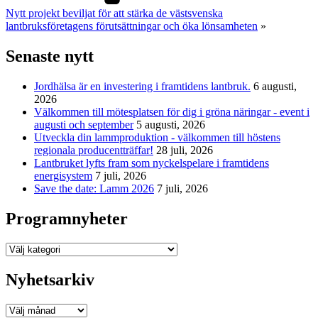
Nytt projekt beviljat för att stärka de västsvenska
lantbruksföretagens förutsättningar och öka lönsamheten
»
Senaste nytt
Jordhälsa är en investering i framtidens lantbruk.
6 augusti,
2026
Välkommen till mötesplatsen för dig i gröna näringar - event i
augusti och september
5 augusti, 2026
Utveckla din lammproduktion - välkommen till höstens
regionala producentträffar!
28 juli, 2026
Lantbruket lyfts fram som nyckelspelare i framtidens
energisystem
7 juli, 2026
Save the date: Lamm 2026
7 juli, 2026
Programnyheter
Programnyheter
Nyhetsarkiv
Nyhetsarkiv