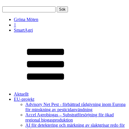
Sök
efter:
Gröna Möten
∣
SmartAgri
Aktuellt
EU-projekt
Advisory Net Pest - förbättrad rådgivning inom Europa
för minskning av pesticidanvändning
Accel Agrobiogas – Substratförsörjning för ökad
regional biogasproduktion
AI för detektering och märkning av slaktgrisar redo för