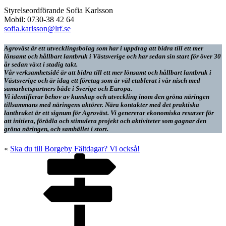
Styrelseordförande Sofia Karlsson
Mobil: 0730-38 42 64
sofia.karlsson@lrf.se
Agroväst är ett utvecklingsbolag som har i uppdrag att bidra till ett mer
lönsamt och hållbart lantbruk i Västsverige och har sedan sin start för över 30
år sedan växt i stadig takt.
Vår verksamhetsidé är att bidra till ett mer lönsamt och hållbart lantbruk i
Västsverige och är idag ett företag som är väl etablerat i vår nisch med
samarbetspartners både i Sverige och Europa.
Vi identifierar behov av kunskap och utveckling inom den gröna näringen
tillsammans med näringens aktörer. Nära kontakter med det praktiska
lantbruket är ett signum för Agroväst. Vi genererar ekonomiska resurser för
att initiera, förädla och stimulera projekt och aktiviteter som gagnar den
gröna näringen, och samhället i stort.
«
Ska du till Borgeby Fältdagar? Vi också!