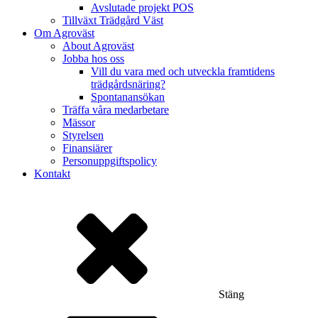
Avslutade projekt POS
Tillväxt Trädgård Väst
Om Agroväst
About Agroväst
Jobba hos oss
Vill du vara med och utveckla framtidens
trädgårdsnäring?
Spontanansökan
Träffa våra medarbetare
Mässor
Styrelsen
Finansiärer
Personuppgiftspolicy
Kontakt
Stäng