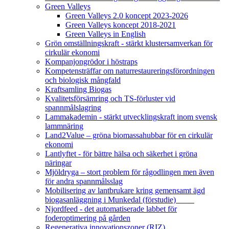
Green Valleys
Green Valleys 2.0 koncept 2023-2026
Green Valleys koncept 2018-2021
Green Valleys in English
Grön omställningskraft - stärkt klustersamverkan för
cirkulär ekonomi
Kompanjongrödor i höstraps
Kompetensträffar om naturrestaureringsförordningen
och biologisk mångfald
Kraftsamling Biogas
Kvalitetsförsämring och TS-förluster vid
spannmålslagring
Lammakademin - stärkt utvecklingskraft inom svensk
lammnäring
Land2Value – gröna biomassahubbar för en cirkulär
ekonomi
Lantlyftet - för bättre hälsa och säkerhet i gröna
näringar
Mjöldryga – stort problem för rågodlingen men även
för andra spannmålsslag
Mobilisering av lantbrukare kring gemensamt ägd
biogasanläggning i Munkedal (förstudie)
Njordfeed - det automatiserade labbet för
foderoptimering på gården
Regenerativa innovationszoner (RIZ)