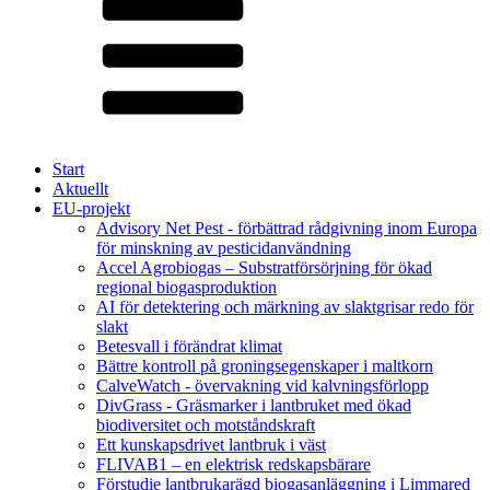
Start
Aktuellt
EU-projekt
Advisory Net Pest - förbättrad rådgivning inom Europa
för minskning av pesticidanvändning
Accel Agrobiogas – Substratförsörjning för ökad
regional biogasproduktion
AI för detektering och märkning av slaktgrisar redo för
slakt
Betesvall i förändrat klimat
Bättre kontroll på groningsegenskaper i maltkorn
CalveWatch - övervakning vid kalvningsförlopp
DivGrass - Gräsmarker i lantbruket med ökad
biodiversitet och motståndskraft
Ett kunskapsdrivet lantbruk i väst
FLIVAB1 – en elektrisk redskapsbärare
Förstudie lantbrukarägd biogasanläggning i Limmared