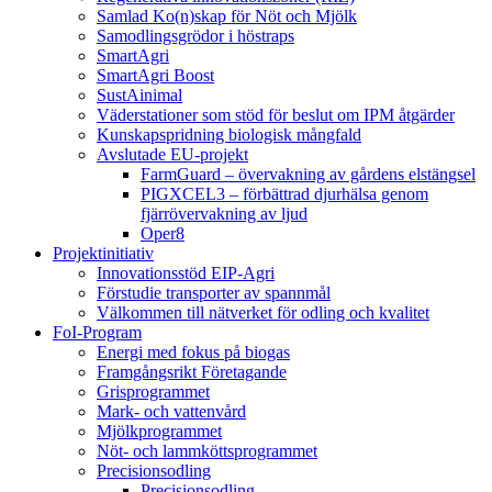
Samlad Ko(n)skap för Nöt och Mjölk
Samodlingsgrödor i höstraps
SmartAgri
SmartAgri Boost
SustAinimal
Väderstationer som stöd för beslut om IPM åtgärder
Kunskapspridning biologisk mångfald
Avslutade EU-projekt
FarmGuard – övervakning av gårdens elstängsel
PIGXCEL3 – förbättrad djurhälsa genom
fjärrövervakning av ljud
Oper8
Projektinitiativ
Innovationsstöd EIP-Agri
Förstudie transporter av spannmål
Välkommen till nätverket för odling och kvalitet
FoI-Program
Energi med fokus på biogas
Framgångsrikt Företagande
Grisprogrammet
Mark- och vattenvård
Mjölkprogrammet
Nöt- och lammköttsprogrammet
Precisionsodling
Precisionsodling