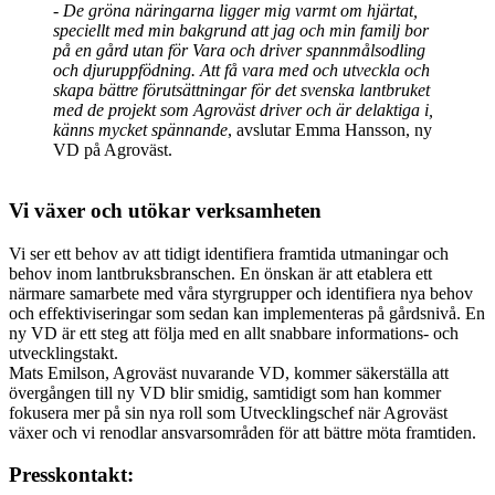
- De gröna näringarna ligger mig varmt om hjärtat,
speciellt med min bakgrund att jag och min familj bor
på en gård utan för Vara och driver spannmålsodling
och djuruppfödning. Att få vara med och utveckla och
skapa bättre förutsättningar för det svenska lantbruket
med de projekt som Agroväst driver och är delaktiga i,
känns mycket spännande
, avslutar Emma Hansson, ny
VD på Agroväst.
Vi växer och utökar verksamheten
Vi ser ett behov av att tidigt identifiera framtida utmaningar och
behov inom lantbruksbranschen. En önskan är att etablera ett
närmare samarbete med våra styrgrupper och identifiera nya behov
och effektiviseringar som sedan kan implementeras på gårdsnivå. En
ny VD är ett steg att följa med en allt snabbare informations- och
utvecklingstakt.
Mats Emilson, Agroväst nuvarande VD, kommer säkerställa att
övergången till ny VD blir smidig, samtidigt som han kommer
fokusera mer på sin nya roll som Utvecklingschef när Agroväst
växer och vi renodlar ansvarsområden för att bättre möta framtiden.
Presskontakt: