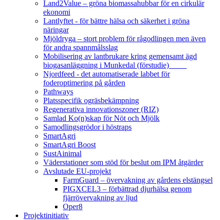
Land2Value – gröna biomassahubbar för en cirkulär
ekonomi
Lantlyftet - för bättre hälsa och säkerhet i gröna
näringar
Mjöldryga – stort problem för rågodlingen men även
för andra spannmålsslag
Mobilisering av lantbrukare kring gemensamt ägd
biogasanläggning i Munkedal (förstudie)
Njordfeed - det automatiserade labbet för
foderoptimering på gården
Pathways
Platsspecifik ogräsbekämpning
Regenerativa innovationszoner (RIZ)
Samlad Ko(n)skap för Nöt och Mjölk
Samodlingsgrödor i höstraps
SmartAgri
SmartAgri Boost
SustAinimal
Väderstationer som stöd för beslut om IPM åtgärder
Avslutade EU-projekt
FarmGuard – övervakning av gårdens elstängsel
PIGXCEL3 – förbättrad djurhälsa genom
fjärrövervakning av ljud
Oper8
Projektinitiativ