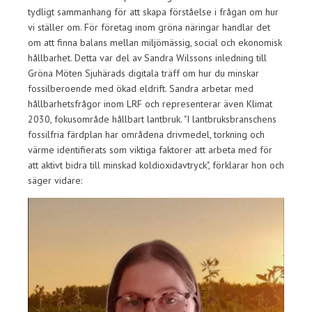
tydligt sammanhang för att skapa förståelse i frågan om hur
vi ställer om. För företag inom gröna näringar handlar det
om att finna balans mellan miljömässig, social och ekonomisk
hållbarhet. Detta var del av Sandra Wilssons inledning till
Gröna Möten Sjuhärads digitala träff om hur du minskar
fossilberoende med ökad eldrift. Sandra arbetar med
hållbarhetsfrågor inom LRF och representerar även Klimat
2030, fokusområde hållbart lantbruk. "I lantbruksbranschens
fossilfria färdplan har områdena drivmedel, torkning och
värme identifierats som viktiga faktorer att arbeta med för
att aktivt bidra till minskad koldioxidavtryck", förklarar hon och
säger vidare: