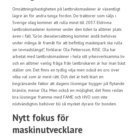
Omsättningshastigheten på lantbruksmaskiner är väsentligt
lägre än för andra tunga fordon. De traktorer som säljs i
Sverige idag kommer att rulla minst till 2037. Eldrivna
lantbruksmaskiner kommer under den tiden ta alltmer plats
även i fält. "Grön dieselersättning kommer ändå behövas
under många år framåt för att befintlig maskinpark ska rulla
sin levnadslängd", förklarar Ola Pettersson, RISE. Ola har
arbetat med lantbruksmaskiner i hela sitt yrkesverksamma liv
och en alltmer vanlig fråga från lantbrukaren är hur man bäst
ställer om. Det finns en tydlig vilja men också en oro över
vilka val som är mest rätt. Och det är helt klart en
begränsande faktor att dagens lösningar bygger på flytande
bränsle, menar Ola. Men också en möjlighet, det finns redan
bra lösningar framme med FAME och HVO som inte
nödvändigtvis behöver bli så mycket dyrare för bonden.
Nytt fokus för
maskinutvecklare