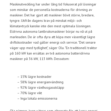
Maskinutveckling har under lång tid fokuserat på lösningar
som minskar de personella kostnaderna för drivning av
maskiner. Det har gjort att maskiner blivit större, bredare,
tyngre. Utifrån dagens krav på minskat miljö- och
klimatavtryck kanske inte den mest optimala lösningen.
Eldrivna autonoma lantbruksmaskiner börjar nu nå ut på
marknaden. De är ofta dyra att köpa men väsentligt lägre
driftskostnader vad gäller energi och service. "Det senare
väger upp med tydlighet", säger Ola. "En traditionell traktor
på 160 kW kan ersättas av två autonoma batteridrivna
maskiner på 36 kW, 113 kWh. Dessutom:
– 15% lägre kostnader
– 58% lägre energianvändning
– 92% lägre växthusgasutsläpp
– 70% lägre vikt
– Inga lokala emissionerna
Ola nämner även vätgas som alternativ för att lagra energi