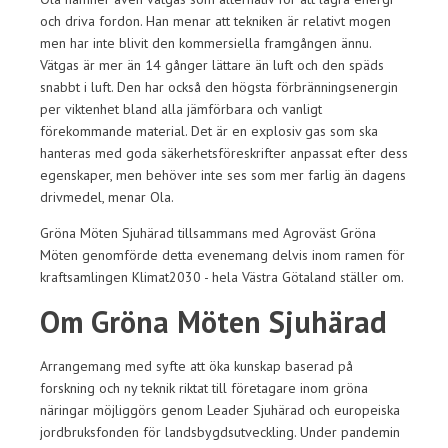
och driva fordon. Han menar att tekniken är relativt mogen
men har inte blivit den kommersiella framgången ännu.
Vätgas är mer än 14 gånger lättare än luft och den späds
snabbt i luft. Den har också den högsta förbränningsenergin
per viktenhet bland alla jämförbara och vanligt
förekommande material. Det är en explosiv gas som ska
hanteras med goda säkerhetsföreskrifter anpassat efter dess
egenskaper, men behöver inte ses som mer farlig än dagens
drivmedel, menar Ola.
Gröna Möten Sjuhärad tillsammans med Agroväst Gröna
Möten genomförde detta evenemang delvis inom ramen för
kraftsamlingen Klimat2030 - hela Västra Götaland ställer om.
Om Gröna Möten Sjuhärad
Arrangemang med syfte att öka kunskap baserad på
forskning och ny teknik riktat till företagare inom gröna
näringar möjliggörs genom Leader Sjuhärad och europeiska
jordbruksfonden för landsbygdsutveckling. Under pandemin