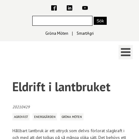
Gröna Möten
∣
SmartAgri
Eldrift i lantbruket
20210429
AGROVÄST
ENERGIGÅRDEN
GRÖNA MÖTEN
Hållbart lantbruk är ett uttryck som delvis förlorat slagkraft i
och med att det tolkas på så många olika sätt. Det behövs ett