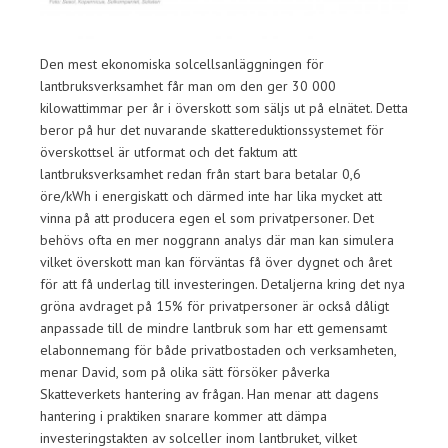
Den mest ekonomiska solcellsanläggningen för
lantbruksverksamhet får man om den ger 30 000
kilowattimmar per år i överskott som säljs ut på elnätet. Detta
beror på hur det nuvarande skattereduktionssystemet för
överskottsel är utformat och det faktum att
lantbruksverksamhet redan från start bara betalar 0,6
öre/kWh i energiskatt och därmed inte har lika mycket att
vinna på att producera egen el som privatpersoner. Det
behövs ofta en mer noggrann analys där man kan simulera
vilket överskott man kan förväntas få över dygnet och året
för att få underlag till investeringen. Detaljerna kring det nya
gröna avdraget på 15% för privatpersoner är också dåligt
anpassade till de mindre lantbruk som har ett gemensamt
elabonnemang för både privatbostaden och verksamheten,
menar David, som på olika sätt försöker påverka
Skatteverkets hantering av frågan. Han menar att dagens
hantering i praktiken snarare kommer att dämpa
investeringstakten av solceller inom lantbruket, vilket