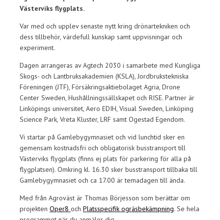
Västerviks flygplats.
Var med och upplev senaste nytt kring drönartekniken och
dess tillbehör, värdefull kunskap samt uppvisningar och
experiment.
Dagen arrangeras av Agtech 2030 i samarbete med Kungliga
Skogs- och Lantbruksakademien (KSLA), Jordbrukstekniska
Föreningen (JTF), Försäkringsaktiebolaget Agria, Drone
Center Sweden, Hushållningssällskapet och RISE. Partner är
Linköpings universitet, Aero EDIH, Visual Sweden, Linköping
Science Park, Vreta Kluster, LRF samt Ogestad Egendom.
Vi startar på Gamlebygymnasiet och vid lunchtid sker en
gemensam kostnadsfri och obligatorisk busstransport till
Västerviks flygplats (finns ej plats för parkering för alla på
flygplatsen). Omkring kl. 16.30 sker busstransport tillbaka till
Gamlebygymnasiet och ca 17.00 är temadagen till ända.
Med från Agroväst är Thomas Börjesson som berättar om
projekten
Oper8
och
Platsspecifik ogräsbekämpning
. Se hela
programmet när du anmäler dig.