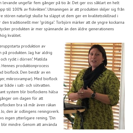
n levande ungefär fem gånger på tio år. Det ger oss såklart en helt
p till 100% av fiskvikten". Utmaningen är att produkten skiljer sig från
e stören naturligt skulle ha släppt ut dem ger en kvalitetsskillnad i
r den traditionellt mer "grötiga". Torbjörn märker att de yngre kockarna
ch tycker produkten är mer spännande än den äldre generationens
ög kvalitet.
återuppstarta produktion av
n på produkten. Jag har aldrig
ch ryckt i dörren". Matilda
r. Hennes produktionprocess
d bioflock. Den består av en
ger, mikrosvampar). Med bioflock
r både i salt- och sötvatten.
ant system blir bioflockens hälsa
e gånger om dagen för att
bioflocken bra så mår även räkan
? Jo, den är odlingens reningsverk.
 ingen ytterligare rening. "Din
s blir mindre. Genom att använda