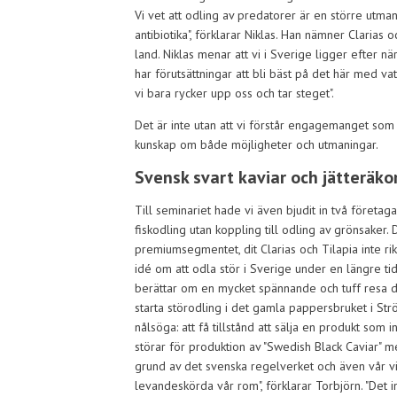
Vi vet att odling av predatorer är en större utmaning
antibiotika", förklarar Niklas. Han nämner Claria
land. Niklas menar att vi i Sverige ligger efter n
har förutsättningar att bli bäst på det här med v
vi bara rycker upp oss och tar steget".
Det är inte utan att vi förstår engagemanget som
kunskap om både möjligheter och utmaningar.
Svensk svart kaviar och jätteräk
Till seminariet hade vi även bjudit in två företa
fiskodling utan koppling till odling av grönsaker.
premiumsegmentet, dit Clarias och Tilapia inte rik
idé om att odla stör i Sverige under en längre tid
berättar om en mycket spännande och tuff resa där
starta störodling i det gamla pappersbruket i Strö
nålsöga: att få tillstånd att sälja en produkt som i
störar för produktion av "Swedish Black Caviar" med
grund av det svenska regelverket och även vår vilj
levandeskörda vår rom", förklarar Torbjörn. "Det in