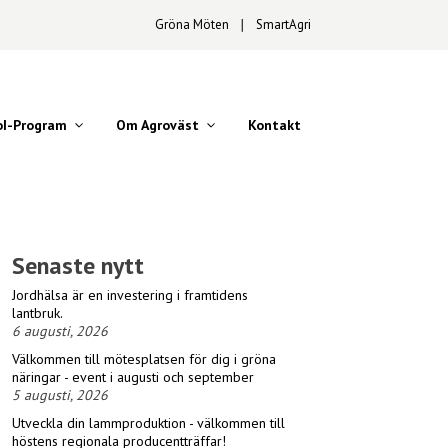
Gröna Möten
∣
SmartAgri
oI-Program
Om Agroväst
Kontakt
Senaste nytt
Jordhälsa är en investering i framtidens
lantbruk.
6 augusti, 2026
Välkommen till mötesplatsen för dig i gröna
näringar - event i augusti och september
5 augusti, 2026
Utveckla din lammproduktion - välkommen till
höstens regionala producentträffar!