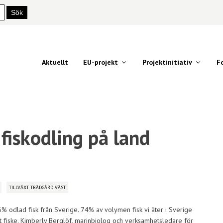
Aktuellt
EU-projekt
Projektinitiativ
F
fiskodling på land
TILLVÄXT TRÄDGÅRD VÄST
 6% odlad fisk från Sverige. 74% av volymen fisk vi äter i Sverige
 fiske. Kimberly Berglöf, marinbiolog och verksamhetsledare för