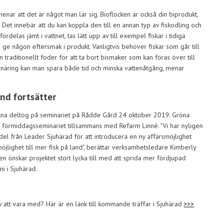
enar att det är något man lär sig. Bioflocken är också din biprodukt,
Det innebär att du kan koppla den till en annan typ av fiskodling och
ördelas jämt i vattnet, tas lätt upp av till exempel fiskar i tidiga
nte ge någon eftersmak i produkt. Vanligtvis behöver fiskar som går till
tan traditionellt foder för att ta bort bismaker som kan föras över till
m näring kan man spara både tid och minska vattenåtgång, menar
and fortsätter
kna deltog på seminariet på Rådde Gård 24 oktober 2019. Gröna
förmiddagsseminariet tillsammans med Refarm Linné. "Vi har nyligen
del från Leader Sjuhärad för att introducera en ny affärsmöjlighet
jlighet till mer fisk på land", berättar verksamhetsledare Kimberly
n önskar projektet stort lycka till med att sprida mer fördjupad
i i Sjuhärad.
v att vara med? Här är en länk till kommande träffar i Sjuhärad
>>>