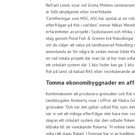
Refram Linné, visar vid Gröna Mötens seminarium
är fullt utnyttjande eller överfiskade.
"Certifieringar som MSC, ASC har spelat ut sin ro
efterfrågan på fisk i världen", menar Niklas We
erfarenheter av projekt i Sydostasien och Afrika
idag genom Pond Fish & Greens två fiskodlingar i 
om du väljer att satsa på landbaserad fiskodling 
annorlunda än för några år sedan menar både Kim
en rad lokala projekt där man lär ut hur man odla
ett cirkulärt system där 1 kilo foder kan ge 1 kilo
fisk på land, så kallad RAS eller recirkulerande a
Tomma ekonomibyggnader en affä
Kombinationen att producera grönsaker och fisk sk
landsbygden. Kimberly visar i siffror att Västra 
grönsaker. "Och när det gäller odlad fisk, syns det
när vi vet att många efterfrågar inte bara mer s
skapas ett cirkulärt system där den odlade fisken
tillbaka till de växtätande fiskarna. "Vi måste tän
odla rätt slags fiskart. I Sverige har vi av traditi