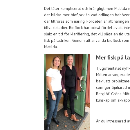
Det låter komplicerat och krångligt men Matilda m
det bildas mer bioflock än vad odlingen behöver. 
där tillföras som näring. Fördelen är att näringen f
tillväxtstadier. Bioflock har också fördel av att i
slakt en tid för klarifiering, det vill säga en tid u
fisk på tallriken. Genom att använda bioflock so
Matilda.
Mer fisk på l
Tjugofemtalet nyfi
Möten arrangerade 
beviljats projektme
som ger Sjuhärad mö
Berglöf. Gröna Möte
kunskap om akvapon
Är du intresserad a