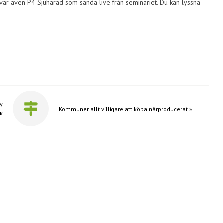
var även P4 Sjuhärad som sända live från seminariet. Du kan lyssna
ny
Kommuner allt villigare att köpa närproducerat
»
ik