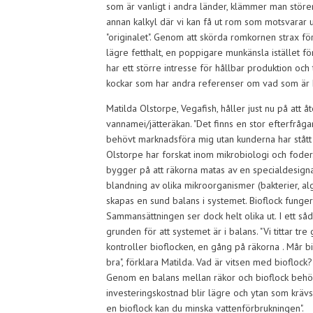
som är vanligt i andra länder, klämmer man störe
annan kalkyl där vi kan få ut rom som motsvarar up
"originalet". Genom att skörda romkornen strax för
lägre fetthalt, en poppigare munkänsla istället fö
har ett större intresse för hållbar produktion o
kockar som har andra referenser om vad som är h
Matilda Olstorpe, Vegafish, håller just nu på att 
vannamei/jätteräkan. "Det finns en stor efterfråga
behövt marknadsföra mig utan kunderna har stått o
Olstorpe har forskat inom mikrobiologi och fode
bygger på att räkorna matas av en specialdesigna
blandning av olika mikroorganismer (bakterier, al
skapas en sund balans i systemet. Bioflock fungera
Sammansättningen ser dock helt olika ut. I ett såd
grunden för att systemet är i balans. "Vi tittar tr
kontroller bioflocken, en gång på räkorna . Mår 
bra", förklara Matilda. Vad är vitsen med bioflock
Genom en balans mellan räkor och bioflock behövs
investeringskostnad blir lägre och ytan som kräv
en bioflock kan du minska vattenförbrukningen".