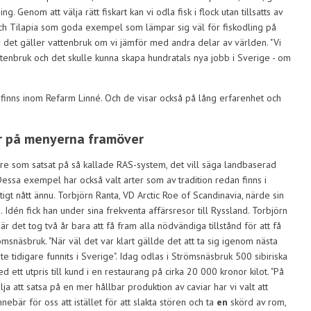
. Genom att välja rätt fiskart kan vi odla fisk i flock utan tillsatts av
s och Tilapia som goda exempel som lämpar sig väl för fiskodling på
är det gäller vattenbruk om vi jämför med andra delar av världen. "Vi
attenbruk och det skulle kunna skapa hundratals nya jobb i Sverige - om
 finns inom Refarm Linné. Och de visar också på lång erfarenhet och
or på menyerna framöver
gare som satsat på så kallade RAS-system, det vill säga landbaserad
 Dessa exempel har också valt arter som av tradition redan finns i
tigt nått ännu. Torbjörn Ranta, VD Arctic Roe of Scandinavia, närde sin
. Idén fick han under sina frekventa affärsresor till Ryssland. Torbjörn
 det tog två år bara att få fram alla nödvändiga tillstånd för att få
msnäsbruk. "När väl det var klart gällde det att ta sig igenom nästa
nte tidigare funnits i Sverige". Idag odlas i Strömsnäsbruk 500 sibiriska
 ett utpris till kund i en restaurang på cirka 20 000 kronor kilot. "På
a att satsa på en mer hållbar produktion av caviar har vi valt att
nebär för oss att istället för att slakta stören och ta
en
skörd av rom,