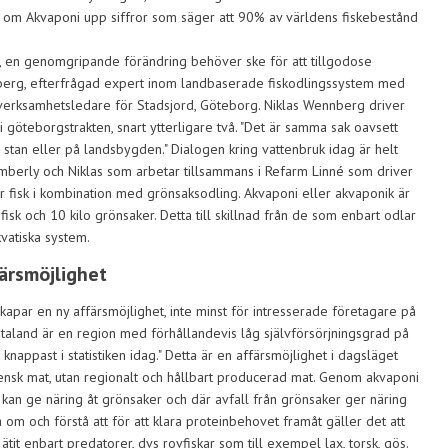
 om Akvaponi upp siffror som säger att 90% av världens fiskebestånd
ll, en genomgripande förändring behöver ske för att tillgodose
nnberg, efterfrågad expert inom landbaserade fiskodlingssystem med
, verksamhetsledare för Stadsjord, Göteborg. Niklas Wennberg driver
göteborgstrakten, snart ytterligare två. "Det är samma sak oavsett
i stan eller på landsbygden." Dialogen kring vattenbruk idag är helt
berly och Niklas som arbetar tillsammans i Refarm Linné som driver
r fisk i kombination med grönsaksodling. Akvaponi eller akvaponik är
 fisk och 10 kilo grönsaker. Detta till skillnad från de som enbart odlar
kvatiska system.
rsmöjlighet
apar en ny affärsmöjlighet, inte minst för intresserade företagare på
Götaland är en region med förhållandevis låg självförsörjningsgrad på
 knappast i statistiken idag." Detta är en affärsmöjlighet i dagsläget
vensk mat, utan regionalt och hållbart producerad mat. Genom akvaponi
 kan ge näring åt grönsaker och där avfall från grönsaker ger näring
ka om och förstå att för att klara proteinbehovet framåt gäller det att
on ätit enbart predatorer, dvs rovfiskar som till exempel lax, torsk, gös.