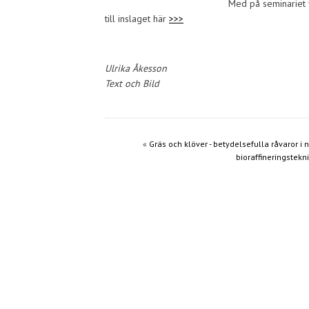
Med på seminariet 
till inslaget här
>>>
Ulrika Åkesson
Text och Bild
«
Gräs och klöver - betydelsefulla råvaror i 
bioraffineringstekn