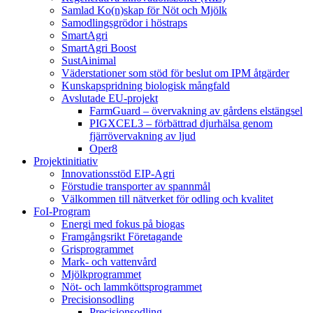
Samlad Ko(n)skap för Nöt och Mjölk
Samodlingsgrödor i höstraps
SmartAgri
SmartAgri Boost
SustAinimal
Väderstationer som stöd för beslut om IPM åtgärder
Kunskapspridning biologisk mångfald
Avslutade EU-projekt
FarmGuard – övervakning av gårdens elstängsel
PIGXCEL3 – förbättrad djurhälsa genom
fjärrövervakning av ljud
Oper8
Projektinitiativ
Innovationsstöd EIP-Agri
Förstudie transporter av spannmål
Välkommen till nätverket för odling och kvalitet
FoI-Program
Energi med fokus på biogas
Framgångsrikt Företagande
Grisprogrammet
Mark- och vattenvård
Mjölkprogrammet
Nöt- och lammköttsprogrammet
Precisionsodling
Precisionsodling