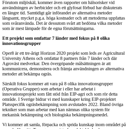
Förutom miljöskäl, kommer även rapporter om hälsorisker vid
användningen av herbicider och ett glyfosat förbud har diskuterats
en längre tid. Samtidigt går införandet av alternativa metoder
långsamt, mycket p.g.a. höga kostnader och att metoderna uppfattas
som svåranvända. Det är dessutom svårt att bedöma vilka metoder
som är mest lämpade för de egna förutsättningarna.
Ett projekt som omfattar 7 länder med fokus på 8 olika
innovationsgrupper
Oper8 är ett tre-årigt Horizon 2020 projekt som leds av Agricultural
University Athens och omfattar 8 partners från 7 länder och där
Agroväst medverkar. Den övergripande målsättningen är att
kommunicera, demonstrera och främja användningen av alternativa
metoder att bekämpa ogräs.
Särskilt fokus kommer att vara på 8 olika innovationsgrupper
(Operativa Grupper) som arbetar i eller har arbetat i
innovationsprojekt som fått stöd från EIP-agri och som rör detta
område. I Sverige bidrar vi med kunskaper kring EIP-projektet
Platsspecifik ogräsbekämpning som avslutades 2022. Bland övriga
tekniker som man arbetar med kan nämnas olika system för
mekanisk bekämpning och biologiska bekämpningsmedel.
Vi kommer att samla, förpacka och sprida kunskap inom området på