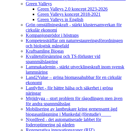
Green Valleys
Green Valleys 2.0 koncept 2023-2026
Green Valleys koncept 2018-2021
Green Valleys in English
Grön omställningskraft - stärkt klustersamverkan för
cirkulär ekonomi
Kompanjongrödor i höstraps
Kompetensträffar om naturrestaureringsförordningen
och biologisk mångfald
Kraftsamling Biogas
Kvalitetsförsämring och TS-förluster vid
spannmålslagring
Lammakademin - stärkt utvecklingskraft inom svensk
lammnäring
Land2Value – gröna biomassahubbar för en cirkulär
ekonomi
Lantlyftet - för bättre hälsa och säkerhet i gröna
näringar
Mjöldryga – stort problem för rågodlingen men även
för andra spannmålsslag
Mobilisering av lantbrukare kring gemensamt ägd
biogasanläggning i Munkedal (förstudie)
Njordfeed - det automatiserade labbet för
foderoptimering på gården
Regenerativa innovationszoner (RIZ)