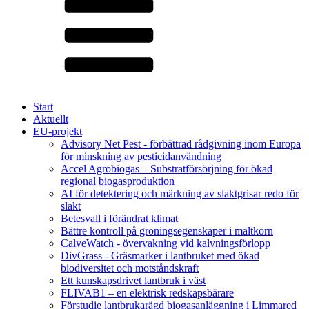
Start
Aktuellt
EU-projekt
Advisory Net Pest - förbättrad rådgivning inom Europa
för minskning av pesticidanvändning
Accel Agrobiogas – Substratförsörjning för ökad
regional biogasproduktion
AI för detektering och märkning av slaktgrisar redo för
slakt
Betesvall i förändrat klimat
Bättre kontroll på groningsegenskaper i maltkorn
CalveWatch - övervakning vid kalvningsförlopp
DivGrass - Gräsmarker i lantbruket med ökad
biodiversitet och motståndskraft
Ett kunskapsdrivet lantbruk i väst
FLIVAB1 – en elektrisk redskapsbärare
Förstudie lantbrukarägd biogasanläggning i Limmared