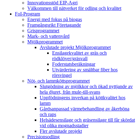
Innovationsstöd EIP-Agri
Välkommen till nätverket för odling och kvalitet
FoI-Program
Energi med fokus på biogas
Framgångsrikt Företagande
Grisprogrammet
Mark- och vattenvård
Mjölkprogrammet
Avslutade projekt Mjölkprogrammet
Ensilagekvalitet av gräs och
rödklöver/gräsvall
Foderstatsberäkningar
Utvärdering av smältbar fiber hos
rörsvingel
Nöt- och lammköttsprogrammet
Slutgödning av mjölkkor och ökad nyttjande av
hela djuret, från mule-till-svans
Uppfödningens inverkan på köttkvalitet hos
lamm
Gårdsanpassad värmebehandling av åkerböna
och raps
Helsädesensilage och gräsensilage till får skördat
vid olika mognadsstadier
Fler avslutade projekt
Precisionsodling