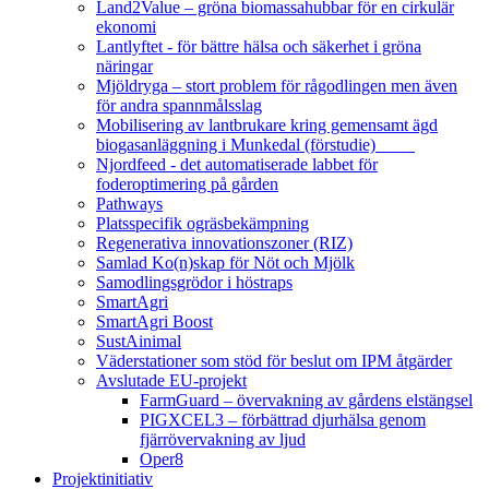
Land2Value – gröna biomassahubbar för en cirkulär
ekonomi
Lantlyftet - för bättre hälsa och säkerhet i gröna
näringar
Mjöldryga – stort problem för rågodlingen men även
för andra spannmålsslag
Mobilisering av lantbrukare kring gemensamt ägd
biogasanläggning i Munkedal (förstudie)
Njordfeed - det automatiserade labbet för
foderoptimering på gården
Pathways
Platsspecifik ogräsbekämpning
Regenerativa innovationszoner (RIZ)
Samlad Ko(n)skap för Nöt och Mjölk
Samodlingsgrödor i höstraps
SmartAgri
SmartAgri Boost
SustAinimal
Väderstationer som stöd för beslut om IPM åtgärder
Avslutade EU-projekt
FarmGuard – övervakning av gårdens elstängsel
PIGXCEL3 – förbättrad djurhälsa genom
fjärrövervakning av ljud
Oper8
Projektinitiativ