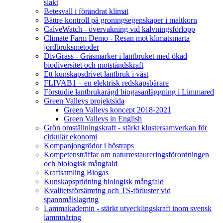
slakt
Betesvall i förändrat klimat
Bättre kontroll på groningsegenskaper i maltkorn
CalveWatch - övervakning vid kalvningsförlopp
Climate Farm Demo - Resan mot klimatsmarta
jordbruksmetoder
DivGrass - Gräsmarker i lantbruket med ökad
biodiversitet och motståndskraft
Ett kunskapsdrivet lantbruk i väst
FLIVAB1 – en elektrisk redskapsbärare
Förstudie lantbrukarägd biogasanläggning i Limmared
Green Valleys projektsida
Green Valleys koncept 2018-2021
Green Valleys in English
Grön omställningskraft - stärkt klustersamverkan för
cirkulär ekonomi
Kompanjongrödor i höstraps
Kompetensträffar om naturrestaureringsförordningen
och biologisk mångfald
Kraftsamling Biogas
Kunskapspridning biologisk mångfald
Kvalitetsförsämring och TS-förluster vid
spannmålslagring
Lammakademin - stärkt utvecklingskraft inom svensk
lammnäring