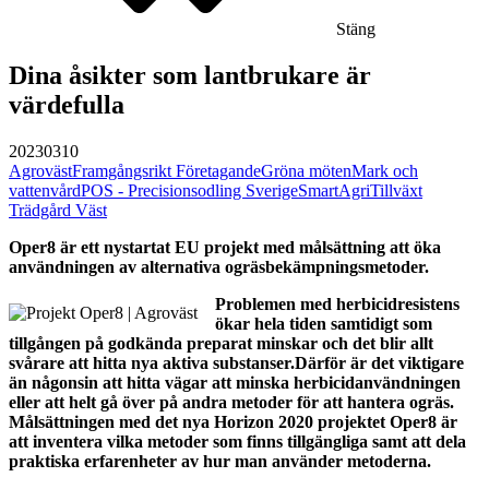
Stäng
Dina åsikter som lantbrukare är
värdefulla
20230310
Agroväst
Framgångsrikt Företagande
Gröna möten
Mark och
vattenvård
POS - Precisionsodling Sverige
SmartAgri
Tillväxt
Trädgård Väst
Oper8 är ett nystartat EU projekt med målsättning att öka
användningen av alternativa ogräsbekämpningsmetoder.
Problemen med herbicidresistens
ökar hela tiden samtidigt som
tillgången på godkända preparat minskar och det blir allt
svårare att hitta nya aktiva substanser.Därför är det viktigare
än någonsin att hitta vägar att minska herbicidanvändningen
eller att helt gå över på andra metoder för att hantera ogräs.
Målsättningen med det nya Horizon 2020 projektet Oper8 är
att inventera vilka metoder som finns tillgängliga samt att dela
praktiska erfarenheter av hur man använder metoderna.