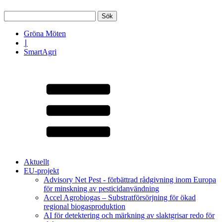
Sök
efter:
Gröna Möten
∣
SmartAgri
Aktuellt
EU-projekt
Advisory Net Pest - förbättrad rådgivning inom Europa
för minskning av pesticidanvändning
Accel Agrobiogas – Substratförsörjning för ökad
regional biogasproduktion
AI för detektering och märkning av slaktgrisar redo för