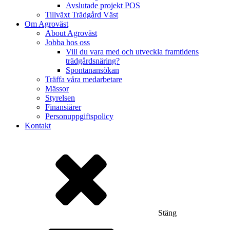
Avslutade projekt POS
Tillväxt Trädgård Väst
Om Agroväst
About Agroväst
Jobba hos oss
Vill du vara med och utveckla framtidens
trädgårdsnäring?
Spontanansökan
Träffa våra medarbetare
Mässor
Styrelsen
Finansiärer
Personuppgiftspolicy
Kontakt
Stäng