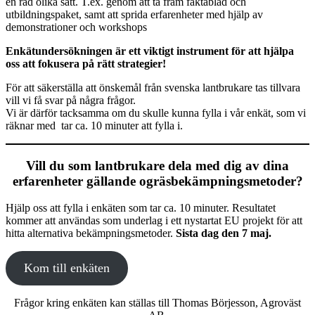
en rad olika sätt. T.ex. genom att ta fram faktablad och
utbildningspaket, samt att sprida erfarenheter med hjälp av
demonstrationer och workshops
Enkätunders
ökningen är ett
viktigt instrument för att hjälpa
oss att fokusera på rätt strategier!
För att säkerställa att önskemål från svenska lantbrukare tas tillvara
vill vi få svar på några frågor.
Vi är därför tacksamma om du skulle kunna fylla i vår enkät, som vi
räknar med tar ca. 10 minuter att fylla i.
Vill du som lantbrukare dela med dig av dina
erfarenheter gällande ogräsbekämpningsmetoder?
Hjälp oss att fylla i enkäten som tar ca. 10 minuter. Resultatet
kommer att användas som underlag i ett nystartat EU projekt för att
hitta alternativa bekämpningsmetoder.
Sista dag den 7 maj.
Kom till enkäten
Frågor kring enkäten kan ställas till Thomas Börjesson, Agroväst