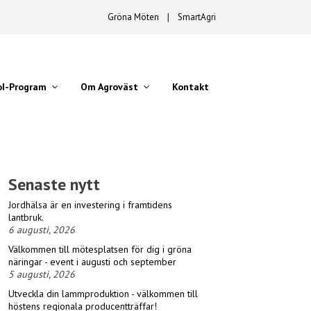
Gröna Möten
∣
SmartAgri
oI-Program
Om Agroväst
Kontakt
Senaste nytt
Jordhälsa är en investering i framtidens
lantbruk.
6 augusti, 2026
Välkommen till mötesplatsen för dig i gröna
näringar - event i augusti och september
5 augusti, 2026
Utveckla din lammproduktion - välkommen till
höstens regionala producentträffar!