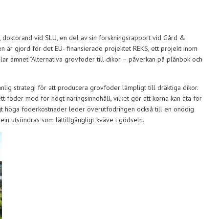
t, doktorand vid SLU, en del av sin forskningsrapport vid Gård &
 är gjord för det EU- finansierade projektet REKS, ett projekt inom
ar ämnet ”Alternativa grovfoder till dikor – påverkan på plånbok och
lig strategi för att producera grovfoder lämpligt till dräktiga dikor.
tt foder med för högt näringsinnehåll, vilket gör att korna kan äta för
igt höga foderkostnader leder överutfodringen också till en onödig
tein utsöndras som lättillgängligt kväve i gödseln.