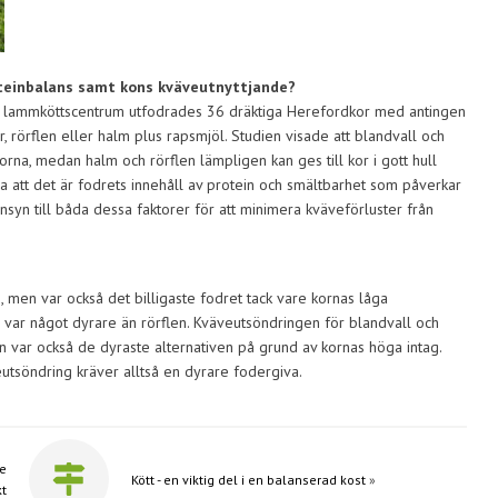
roteinbalans samt kons kväveutnyttjande?
h lammköttscentrum utfodrades 36 dräktiga Herefordkor med antingen
r, rörflen eller halm plus rapsmjöl. Studien visade att blandvall och
korna, medan halm och rörflen lämpligen kan ges till kor i gott hull
a att det är fodrets innehåll av protein och smältbarhet som påverkar
nsyn till båda dessa faktorer för att minimera kväveförluster från
 men var också det billigaste fodret tack vare kornas låga
 var något dyrare än rörflen. Kväveutsöndringen för blandvall och
n var också de dyraste alternativen på grund av kornas höga intag.
tsöndring kräver alltså en dyrare fodergiva.
re
Kött - en viktig del i en balanserad kost
»
kt