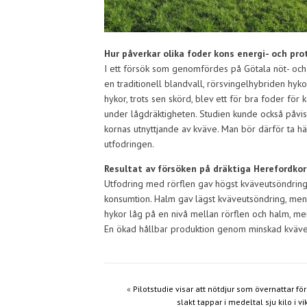
Hur påverkar olika foder kons energi- och p
I ett försök som genomfördes på Götala nöt- oc
en traditionell blandvall, rörsvingelhybriden hyko
hykor, trots sen skörd, blev ett för bra foder för 
under lågdräktigheten. Studien kunde också påvis
kornas utnyttjande av kväve. Man bör därför ta hä
utfodringen.
Resultat av försöken på dräktiga Herefordkor
Utfodring med rörflen gav högst kväveutsöndring,
konsumtion. Halm gav lägst kväveutsöndring, men
hykor låg på en nivå mellan rörflen och halm, me
En ökad hållbar produktion genom minskad kväveu
«
Pilotstudie visar att nötdjur som övernattar fö
slakt tappar i medeltal sju kilo i vi