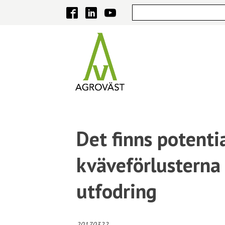
Det finns potenti
kväveförlusterna 
utfodring
20170322