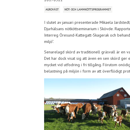
AGROVÄST
NÖT- OCH LAMMKÖTTSPROGRAMMET
I slutet av januari presenterade Mikaela Jardsted
Djurhälsans nötköttseminarium i Skövde. Rapporten
Interreg Öresund-Kattegatt-Skagerak och behandl
miljö”.
Senarelagd skörd av traditionell gräsvall är en van
Det har dock visat sig att även en sen skörd ger e
mycket vid utfodring i fri tillgång. Förutom onöd
belastning på miljön i form av att överflödigt pro