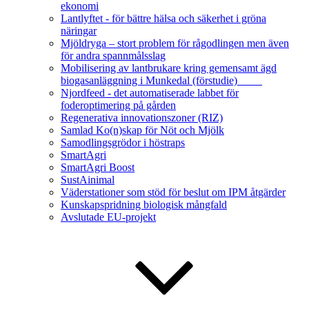
ekonomi
Lantlyftet - för bättre hälsa och säkerhet i gröna
näringar
Mjöldryga – stort problem för rågodlingen men även
för andra spannmålsslag
Mobilisering av lantbrukare kring gemensamt ägd
biogasanläggning i Munkedal (förstudie)
Njordfeed - det automatiserade labbet för
foderoptimering på gården
Regenerativa innovationszoner (RIZ)
Samlad Ko(n)skap för Nöt och Mjölk
Samodlingsgrödor i höstraps
SmartAgri
SmartAgri Boost
SustAinimal
Väderstationer som stöd för beslut om IPM åtgärder
Kunskapspridning biologisk mångfald
Avslutade EU-projekt