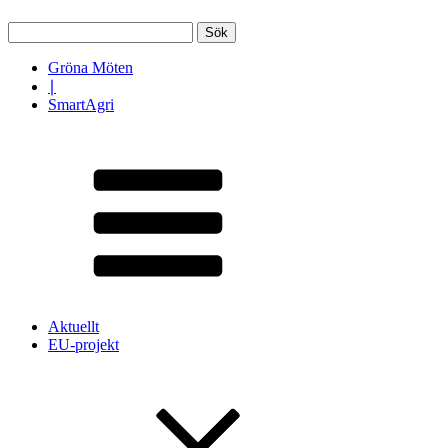
Sök
efter:
Gröna Möten
∣
SmartAgri
Aktuellt
EU-projekt