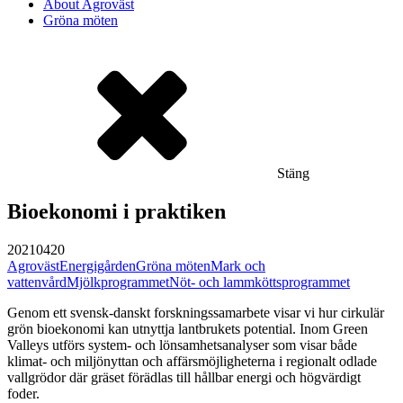
About Agroväst
Gröna möten
Stäng
Bioekonomi i praktiken
20210420
Agroväst
Energigården
Gröna möten
Mark och
vattenvård
Mjölkprogrammet
Nöt- och lammköttsprogrammet
Genom ett svensk-danskt forskningssamarbete visar vi hur cirkulär
grön bioekonomi kan utnyttja lantbrukets potential. Inom Green
Valleys utförs system- och lönsamhetsanalyser som visar både
klimat- och miljönyttan och affärsmöjligheterna i regionalt odlade
vallgrödor där gräset förädlas till hållbar energi och högvärdigt
foder.