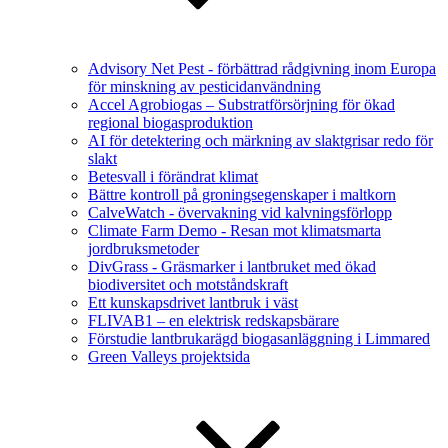
Advisory Net Pest - förbättrad rådgivning inom Europa
för minskning av pesticidanvändning
Accel Agrobiogas – Substratförsörjning för ökad
regional biogasproduktion
AI för detektering och märkning av slaktgrisar redo för
slakt
Betesvall i förändrat klimat
Bättre kontroll på groningsegenskaper i maltkorn
CalveWatch - övervakning vid kalvningsförlopp
Climate Farm Demo - Resan mot klimatsmarta
jordbruksmetoder
DivGrass - Gräsmarker i lantbruket med ökad
biodiversitet och motståndskraft
Ett kunskapsdrivet lantbruk i väst
FLIVAB1 – en elektrisk redskapsbärare
Förstudie lantbrukarägd biogasanläggning i Limmared
Green Valleys projektsida