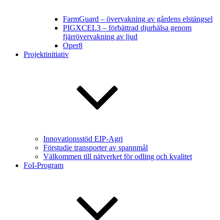
FarmGuard – övervakning av gårdens elstängsel
PIGXCEL3 – förbättrad djurhälsa genom
fjärrövervakning av ljud
Oper8
Projektinitiativ
Innovationsstöd EIP-Agri
Förstudie transporter av spannmål
Välkommen till nätverket för odling och kvalitet
FoI-Program