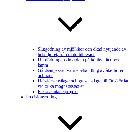
Slutgödning av mjölkkor och ökad nyttjande av
hela djuret, från mule-till-svans
Uppfödningens inverkan på köttkvalitet hos
lamm
Gårdsanpassad värmebehandling av åkerböna
och raps
Helsädesensilage och gräsensilage till får skördat
vid olika mognadsstadier
Fler avslutade projekt
Precisionsodling