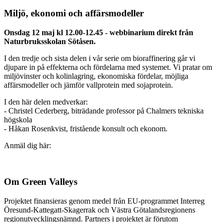
Miljö, ekonomi och affärsmodeller
Onsdag 12 maj kl 12.00-12.45 - webbinarium direkt från
Naturbruksskolan Sötåsen.
I den tredje och sista delen i vår serie om bioraffinering går vi
djupare in på effekterna och fördelarna med systemet. Vi pratar om
miljövinster och kolinlagring, ekonomiska fördelar, möjliga
affärsmodeller och jämför vallprotein med sojaprotein.
I den här delen medverkar:
- Christel Cederberg, biträdande professor på Chalmers tekniska
högskola
- Håkan Rosenkvist, fristående konsult och ekonom.
Anmäl dig här:
Om Green Valleys
Projektet finansieras genom medel från EU-programmet Interreg
Öresund-Kattegatt-Skagerrak och Västra Götalandsregionens
regionutvecklingsnämnd. Partners i projektet är förutom