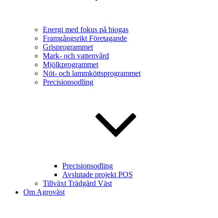
Energi med fokus på biogas
Framgångsrikt Företagande
Grisprogrammet
Mark- och vattenvård
Mjölkprogrammet
Nöt- och lammköttsprogrammet
Precisionsodling
Precisionsodling
Avslutade projekt POS
Tillväxt Trädgård Väst
Om Agroväst