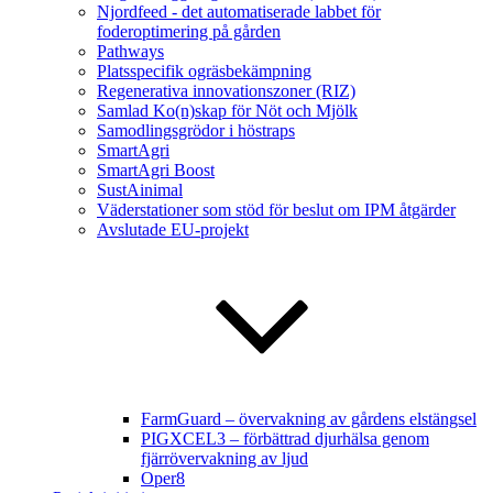
Njordfeed - det automatiserade labbet för
foderoptimering på gården
Pathways
Platsspecifik ogräsbekämpning
Regenerativa innovationszoner (RIZ)
Samlad Ko(n)skap för Nöt och Mjölk
Samodlingsgrödor i höstraps
SmartAgri
SmartAgri Boost
SustAinimal
Väderstationer som stöd för beslut om IPM åtgärder
Avslutade EU-projekt
FarmGuard – övervakning av gårdens elstängsel
PIGXCEL3 – förbättrad djurhälsa genom
fjärrövervakning av ljud
Oper8