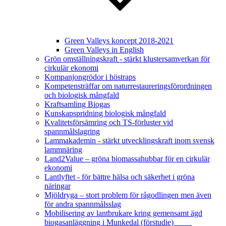
Green Valleys koncept 2018-2021
Green Valleys in English
Grön omställningskraft - stärkt klustersamverkan för
cirkulär ekonomi
Kompanjongrödor i höstraps
Kompetensträffar om naturrestaureringsförordningen
och biologisk mångfald
Kraftsamling Biogas
Kunskapspridning biologisk mångfald
Kvalitetsförsämring och TS-förluster vid
spannmålslagring
Lammakademin - stärkt utvecklingskraft inom svensk
lammnäring
Land2Value – gröna biomassahubbar för en cirkulär
ekonomi
Lantlyftet - för bättre hälsa och säkerhet i gröna
näringar
Mjöldryga – stort problem för rågodlingen men även
för andra spannmålsslag
Mobilisering av lantbrukare kring gemensamt ägd
biogasanläggning i Munkedal (förstudie)