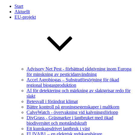
Start
Aktuellt
EU-projekt
Advisory Net Pest - förbättrad rådgivning inom Europa
för minskning av pesticidanvändning
Accel Agrobiogas – Substratförsörjning för ökad
regional biogasproduktion
AI för detektering och märkning av slaktgrisar redo för
slakt
Betesvall i förändrat klimat
Bättre kontroll på groningsegenskaper i maltkorn
CalveWatch - övervakning vid kalvningsförlopp
DivGrass - Gräsmarker i lantbruket med ökad
biodiversitet och motståndskraft
Ett kunskapsdrivet lantbruk i väst
FLIVAB1 – en elektrisk redskapsbärare