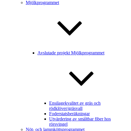
Mjölkprogrammet
Avslutade projekt Mjölkprogrammet
Ensilagekvalitet av gräs och
rödklöver/gräsvall
Foderstatsberäkningar
Utvärdering av smältbar fiber hos
rörsvingel
Nöt- och lammköttsprogrammet