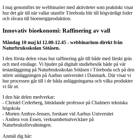
I maj genomförs tre webbinarier med aktiviteter som praktiskt visar
hur det går till när vallar utanför Töreboda blir till högvärdigt foder
och råvara till bioenergiproduktion.
Innovativ bioekonomi: Raffinering av vall
Måndag 10 maj kl 12.00-12.45 - webbinarium direkt från
Naturbruksskolan Sötåsen.
I den första delen visas hur raffinering går till både med färskt gräs
och med ensilage. Vi bjuder på digitalt studiebesök både på vår
testanläggning på Naturbruksskolan Sötåsen i Töreboda och på den
större anläggningen på Aarhus universitet i Danmark. Där visar vi
hur processen går till i de båda anläggningarna och vilka produkter
vi får ut.
I den här delen medverkar:
- Christel Cederberg, biträdande professor på Chalmers tekniska
högskola
- Morten Ambye-Jensen, forskare vid Aarhus Universitet
- Andrea von Essen, verksamhetsutvecklare på
Naturbruksförvaltningen.
Anmäl dig här: