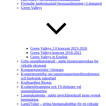
Förstudie lantbrukarägd biogasanläggning i Limmared
Green Valleys
Green Valleys 2.0 koncept 2023-2026
Green Valleys koncept 2018-2021
Green Valleys in English
Grön omställningskraft - stärkt klustersamverkan för
cirkulär ekonomi
Kompanjongrödor i höstraps
Kompetensträffar om naturrestaureringsförordningen
och biologisk mångfald
Kraftsamling Biogas
Kvalitetsförsämring och TS-förluster vid
spannmålslagring
Lammakademin - stärkt utvecklingskraft inom svensk
lammnäring
Land2Value – gröna biomassahubbar för en cirkulär