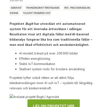
20250702
AGROVÄST
FRAMGÅNGSRIKT FÖRETAGANDE
POS - PRECISIONSODLING
SVERIGE
TILLVÄXT TRÄDGÅRD VÄST
Projektet
BugIt
har utvecklat ett automatiserat
system för att övervaka ärtvecklare i odlingar.
Resultaten visar att digitala fällor med AI-baserad
bildanalys fungerar lika bra som traditionella fällor –
men med ökad effektivitet och användarvänlighet.
AI-modell tränad på över 200 000 bilder
Effektiv energilösning
Stabil IoT-kommunikation
Skalbart system redo för bredare användning
Projektet lyfter också vikten av att aktivt följa
teknikutvecklingen inom AI och IoT – nyckeln till långsiktig
relevans och konkurrenskraft.
LÄS OM PROJEKTET HÄR