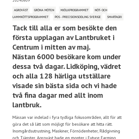
20240609
AGROVÄST
GRÖNA MÖTEN
MJÖLKPROGRAMMET
NÖT- OCH
LAMMKÖTTSPROGRAMMET
POS - PRECISIONSODLING SVERIGE
SMARTAGRI
Tack till alla er som besökte den
första upplagan av Lantbruket i
Centrum i mitten av maj.
Nästan 6000 besökare kom under
dessa två dagar. Lidköping, vädret
och alla 128 härliga utställare
visade sin bästa sida och vi hade
två fina dagar med allt inom
lantbruk.
Mässan var indelad i fyra tydliga fokusområden, allt för att
göra det så lätt som möjligt för besökare att hitta rätt.
Inomgårdsutrustning, Maskiner, Förnödenheter, Rådgivning
och Tjänster. Agroväst hade en monter i Future Farming