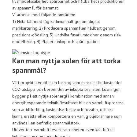
livsmedelssäkerhet, spårbarhet och hållbarhet i produktionen
av spannmål för barnmat.
Vi arbetar med följande områden:
1) Hitta fält med låg kadmiumhalt genom digital
markkartering. 2) Producera spannmålen hållbart genom
precisions-gödsling. 3) Undvika fusariumtoxiner genom risk-
modellering. 4) Planera inköp och spåra partier.
Kan man nyttja solen för att torka
spannmål?
Vårt projekt utvecklar en lösning som minskar driftkostnader,
CO2-utsläpp och beroendet av inköpta bränslen. Lösningen
bygger på att nyttja solenergi i kombination med annan
energibesparande teknik. Resultatet blir en varmluftsprocess
som är tillförlitlig, kostnadseffektiv och fossilfri, och ska
kunna ersätta eller komplettera en vanlig oljebrännare som
används i en befintlig spannmålstork.
Utöver torr varmluft levererar enheten även kall luft till
kylningen av den torkade varan.