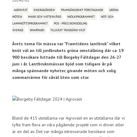
20240702
AGROVÄST
ENERGIGÅRDEN
FRAMGÅNGSRIKT FÖRETAGANDE
GRÖNA
MÖTEN
MARK OCH VATTENVÅRD
MJÖLKPROGRAMMET
NÖT- OCH
LAMMKÖTTSPROGRAMMET
POS - PRECISIONSODLING
SVERIGE
SMARTAGRI
TILLVÄXT TRÄDGÅRD VÄST
Årets tema för mässa var "Framtidens lantbruk" vilket
knöt väl an till jordbrukets gröna omställning där ca. 19
900 besökare hittade till Borgeby Fältdagar den 26-27
juni i år. Lantbruksmässan bjöd som tidigare år på
många spännande nyheter, givande möten och solig
sommarvärme för såväl liten som stor.
Bland de 415 utställarna var Agroväst en av utställarna där vi
lyfte fram flera av våra pågående projekt som vi driver eller
är en del av. Det var många intresserade besökare som