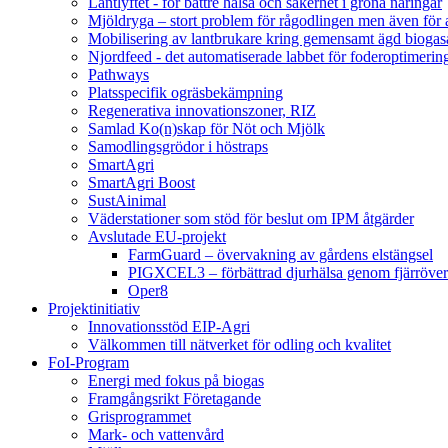
Lantlyftet - för bättre hälsa och säkerhet i gröna näringar
Mjöldryga – stort problem för rågodlingen men även för
Mobilisering av lantbrukare kring gemensamt ägd bio
Njordfeed - det automatiserade labbet för foderoptimerin
Pathways
Platsspecifik ogräsbekämpning
Regenerativa innovationszoner, RIZ
Samlad Ko(n)skap för Nöt och Mjölk
Samodlingsgrödor i höstraps
SmartAgri
SmartAgri Boost
SustAinimal
Väderstationer som stöd för beslut om IPM åtgärder
Avslutade EU-projekt
FarmGuard – övervakning av gårdens elstängsel
PIGXCEL3 – förbättrad djurhälsa genom fjärröver
Oper8
Projektinitiativ
Innovationsstöd EIP-Agri
Välkommen till nätverket för odling och kvalitet
FoI-Program
Energi med fokus på biogas
Framgångsrikt Företagande
Grisprogrammet
Mark- och vattenvård