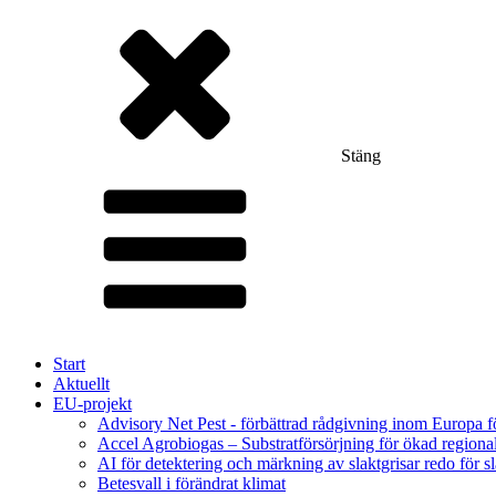
Stäng
Start
Aktuellt
EU-projekt
Advisory Net Pest - förbättrad rådgivning inom Europa 
Accel Agrobiogas – Substratförsörjning för ökad regiona
AI för detektering och märkning av slaktgrisar redo för sl
Betesvall i förändrat klimat