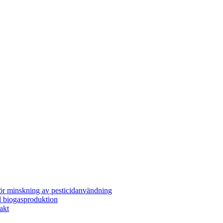
för minskning av pesticidanvändning
l biogasproduktion
akt