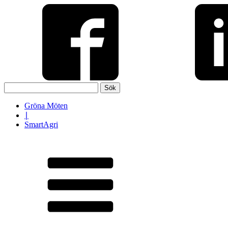
Sök
efter:
Gröna Möten
∣
SmartAgri