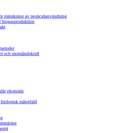
för minskning av pesticidanvändning
l biogasproduktion
akt
metoder
et och motståndskraft
kulär ekonomi
 biologisk mångfald
ng
ammnäring
nomi