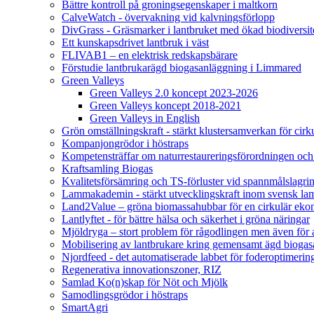
Bättre kontroll på groningsegenskaper i maltkorn
CalveWatch - övervakning vid kalvningsförlopp
DivGrass - Gräsmarker i lantbruket med ökad biodiversit
Ett kunskapsdrivet lantbruk i väst
FLIVAB1 – en elektrisk redskapsbärare
Förstudie lantbrukarägd biogasanläggning i Limmared
Green Valleys
Green Valleys 2.0 koncept 2023-2026
Green Valleys koncept 2018-2021
Green Valleys in English
Grön omställningskraft - stärkt klustersamverkan för cir
Kompanjongrödor i höstraps
Kompetensträffar om naturrestaureringsförordningen och
Kraftsamling Biogas
Kvalitetsförsämring och TS-förluster vid spannmålslagri
Lammakademin - stärkt utvecklingskraft inom svensk l
Land2Value – gröna biomassahubbar för en cirkulär eko
Lantlyftet - för bättre hälsa och säkerhet i gröna näringar
Mjöldryga – stort problem för rågodlingen men även för
Mobilisering av lantbrukare kring gemensamt ägd bio
Njordfeed - det automatiserade labbet för foderoptimerin
Regenerativa innovationszoner, RIZ
Samlad Ko(n)skap för Nöt och Mjölk
Samodlingsgrödor i höstraps
SmartAgri