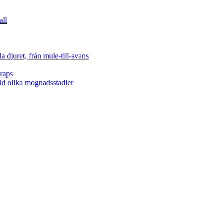
all
 djuret, från mule-till-svans
raps
vid olika mognadsstadier