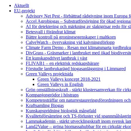
Aktuellt
EU-projekt
Advisory Net Pest - förbättrad rådgivning inom Europa 
Accel Agrobiogas – Substratförsörjning för ökad regiona
AI för detektering och märkning av slaktgrisar redo för sl
Betesvall i förändrat klimat
Bättre kontroll på groningsegenskaper i maltkorn
CalveWatch - övervakning vid kalvningsförlopp
Climate Farm Demo - Resan mot klimatsmarta jordbruks
DivGrass - Gräsmarker i lantbruket med ökad biodiversit
Ett kunskapsdrivet lantbruk i väst
FLIVAB1 – en elektrisk redskapsbärare
Förstudie lantbrukarägd biogasanläggning i Limmared
Green Valleys projektsida
Green Valleys koncept 2018-2021
Green Valleys in English
Grön omställningskraft - stärkt klustersamverkan för cir
Kompanjongrödor i höstraps
Kompetensträffar om naturrestaureringsförordningen och
Kraftsamling Biogas
Kunskapspridning biologisk mångfald
Kvalitetsförsämring och TS-förluster vid spannmålslagri
Lammakademin - stärkt utvecklingskraft inom svensk l
Land2Value – gröna biomassahubbar för en cirkulär eko