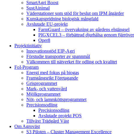
SmartAgri Boost
SustAinimal
Väderstationer som stöd för beslut om IPM åtgärder
Kunskapspridning biologisk mångfald
Avslutade EU-projekt
FarmGuard – övervakning av gårdens elstängsel
PIGXCEL3 – förbättrad djurhälsa genom fjärröver
Oper8
Projektinitiativ
Innovationsstöd EIP-Agri
Förstudie transporter av spannmål
Välkommen till nätverket för odling och kvalitet
FoI-Program
Energi med fokus på biogas
Framgångsrikt Företagande
Grisprogrammet
Mark- och vattenvård
Mjölkprogrammet
Nöt- och lammköttsprogrammet
Precisionsodling
Precisionsodling
Avslutade projekt POS
Tillväxt Trädgård Väst
Om Agroväst
S3 Piloten – Cluster Management Excellence