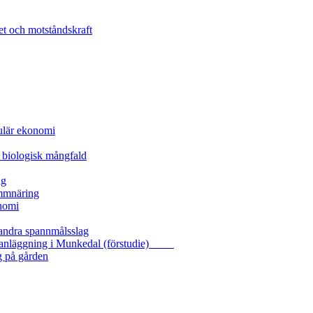
et och motståndskraft
kulär ekonomi
 biologisk mångfald
ng
ammnäring
nomi
 andra spannmålsslag
gasanläggning i Munkedal (förstudie)
g på gården