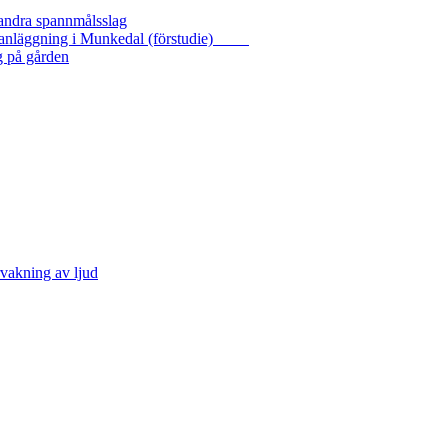
 andra spannmålsslag
gasanläggning i Munkedal (förstudie)
g på gården
vakning av ljud