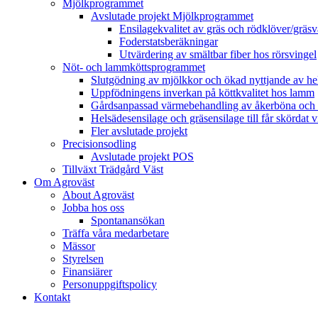
Mjölkprogrammet
Avslutade projekt Mjölkprogrammet
Ensilagekvalitet av gräs och rödklöver/gräsv
Foderstatsberäkningar
Utvärdering av smältbar fiber hos rörsvingel
Nöt- och lammköttsprogrammet
Slutgödning av mjölkkor och ökad nyttjande av hela
Uppfödningens inverkan på köttkvalitet hos lamm
Gårdsanpassad värmebehandling av åkerböna och 
Helsädesensilage och gräsensilage till får skördat 
Fler avslutade projekt
Precisionsodling
Avslutade projekt POS
Tillväxt Trädgård Väst
Om Agroväst
About Agroväst
Jobba hos oss
Spontanansökan
Träffa våra medarbetare
Mässor
Styrelsen
Finansiärer
Personuppgiftspolicy
Kontakt