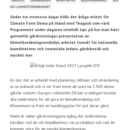
AGROVÄST
ENERGIGÅRDEN
GRÖNA MÖTEN
MJÖLKPROGRAMMET
NÖT-
OCH LAMMKÖTTSPROGRAMMET
Under tre intensiva dagar hölls det årliga mötet för
Climate Farm Demo på Irland med Teagask som värd.
Programmet under dagarna innehöll tips på hur man bäst
genomför gårdsvisningar, presentation av
klimatberäkningsmodeller, arbetet framåt för nationella
koordinatorer och tematiska ledare, gårdsbesök och
mycket mer.
En stor del av arbetet med planering, riktlinjer och utvärdering
är nu avklarat och vi ser fram emot att snart ha 1.500 demo-
gårdar runtom i Europa i nätverket. Då kan vi äntligen besöka
alla lantbrukare för att göra en klimatberäkning och
tillsammans ta fram en handlingsplan för just deras gård.
Nästa år sätter gårdsvisningarna igång där lantbrukarna
berättar vad de vill åstadkomma i sin produktion och vad de
kommer göra för att minska klimatpåverkan.