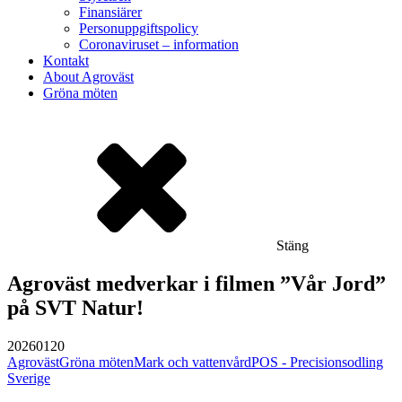
Finansiärer
Personuppgiftspolicy
Coronaviruset – information
Kontakt
About Agroväst
Gröna möten
Stäng
Agroväst medverkar i filmen ”Vår Jord”
på SVT Natur!
20260120
Agroväst
Gröna möten
Mark och vattenvård
POS - Precisionsodling
Sverige