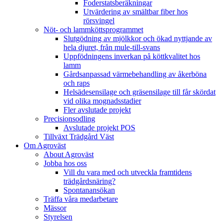
Foderstatsberäkningar
Utvärdering av smältbar fiber hos
rörsvingel
Nöt- och lammköttsprogrammet
Slutgödning av mjölkkor och ökad nyttjande av
hela djuret, från mule-till-svans
Uppfödningens inverkan på köttkvalitet hos
lamm
Gårdsanpassad värmebehandling av åkerböna
och raps
Helsädesensilage och gräsensilage till får skördat
vid olika mognadsstadier
Fler avslutade projekt
Precisionsodling
Avslutade projekt POS
Tillväxt Trädgård Väst
Om Agroväst
About Agroväst
Jobba hos oss
Vill du vara med och utveckla framtidens
trädgårdsnäring?
Spontanansökan
Träffa våra medarbetare
Mässor
Styrelsen