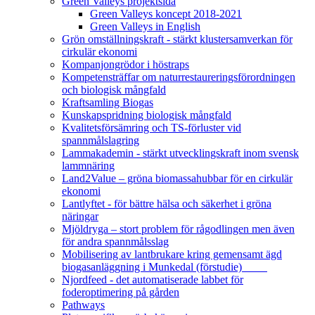
Green Valleys projektsida
Green Valleys koncept 2018-2021
Green Valleys in English
Grön omställningskraft - stärkt klustersamverkan för
cirkulär ekonomi
Kompanjongrödor i höstraps
Kompetensträffar om naturrestaureringsförordningen
och biologisk mångfald
Kraftsamling Biogas
Kunskapspridning biologisk mångfald
Kvalitetsförsämring och TS-förluster vid
spannmålslagring
Lammakademin - stärkt utvecklingskraft inom svensk
lammnäring
Land2Value – gröna biomassahubbar för en cirkulär
ekonomi
Lantlyftet - för bättre hälsa och säkerhet i gröna
näringar
Mjöldryga – stort problem för rågodlingen men även
för andra spannmålsslag
Mobilisering av lantbrukare kring gemensamt ägd
biogasanläggning i Munkedal (förstudie)
Njordfeed - det automatiserade labbet för
foderoptimering på gården
Pathways