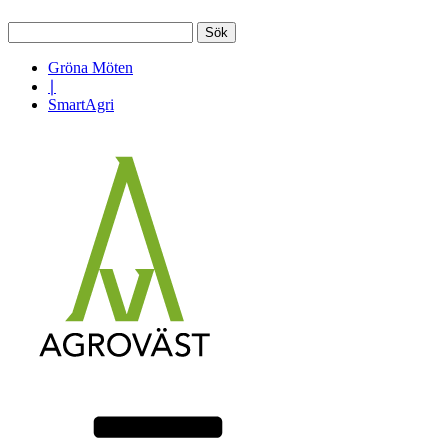
Sök
efter:
Gröna Möten
∣
SmartAgri