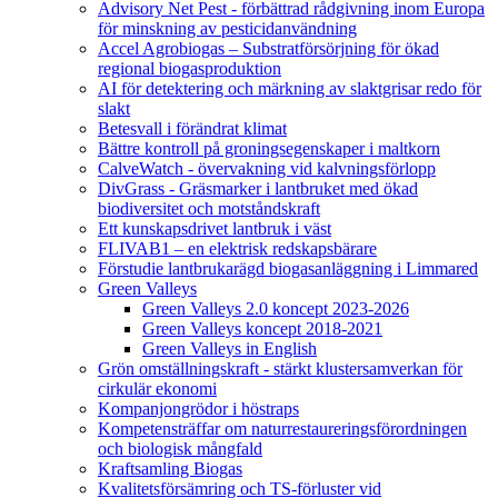
Advisory Net Pest - förbättrad rådgivning inom Europa
för minskning av pesticidanvändning
Accel Agrobiogas – Substratförsörjning för ökad
regional biogasproduktion
AI för detektering och märkning av slaktgrisar redo för
slakt
Betesvall i förändrat klimat
Bättre kontroll på groningsegenskaper i maltkorn
CalveWatch - övervakning vid kalvningsförlopp
DivGrass - Gräsmarker i lantbruket med ökad
biodiversitet och motståndskraft
Ett kunskapsdrivet lantbruk i väst
FLIVAB1 – en elektrisk redskapsbärare
Förstudie lantbrukarägd biogasanläggning i Limmared
Green Valleys
Green Valleys 2.0 koncept 2023-2026
Green Valleys koncept 2018-2021
Green Valleys in English
Grön omställningskraft - stärkt klustersamverkan för
cirkulär ekonomi
Kompanjongrödor i höstraps
Kompetensträffar om naturrestaureringsförordningen
och biologisk mångfald
Kraftsamling Biogas
Kvalitetsförsämring och TS-förluster vid