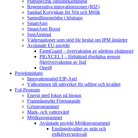
Platsspecifik ogräsbekämpning
Regenerativa innovationszoner (RIZ)
Samlad Ko(n)skap för Nöt och Mjölk
Samodlingsgrödor i höstraps
SmartAgri
SmartAgri Boost
SustAinimal
Väderstationer som stöd för beslut om IPM åtgärder
Avslutade EU-projekt
FarmGuard – övervakning av gårdens elstängsel
PIGXCEL3 – förbättrad djurhälsa genom
fjärrövervakning av ljud
Oper8
Projektinitiativ
Innovationsstöd EIP-Agri
Välkommen till nätverket för odling och kvalitet
FoI-Program
Energi med fokus på biogas
Framgångsrikt Företagande
Grisprogrammet
Mark- och vattenvård
Mjölkprogrammet
Avslutade projekt Mjölkprogrammet
Ensilagekvalitet av gräs och
rödklöver/gräsvall