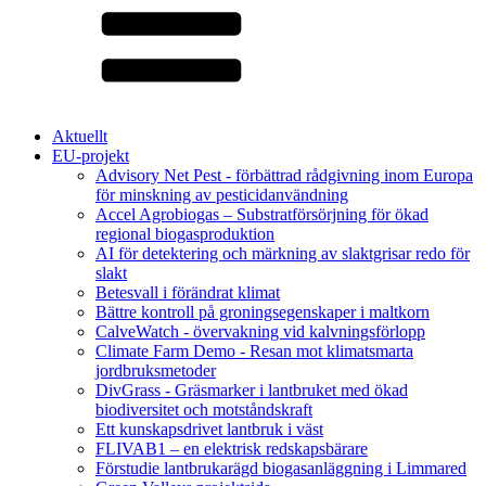
Aktuellt
EU-projekt
Advisory Net Pest - förbättrad rådgivning inom Europa
för minskning av pesticidanvändning
Accel Agrobiogas – Substratförsörjning för ökad
regional biogasproduktion
AI för detektering och märkning av slaktgrisar redo för
slakt
Betesvall i förändrat klimat
Bättre kontroll på groningsegenskaper i maltkorn
CalveWatch - övervakning vid kalvningsförlopp
Climate Farm Demo - Resan mot klimatsmarta
jordbruksmetoder
DivGrass - Gräsmarker i lantbruket med ökad
biodiversitet och motståndskraft
Ett kunskapsdrivet lantbruk i väst
FLIVAB1 – en elektrisk redskapsbärare
Förstudie lantbrukarägd biogasanläggning i Limmared