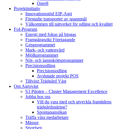
Oper8
Projektinitiativ
Innovationsstöd EIP-Agri
Förstudie transporter av spannmål
Välkommen till nätverket för odling och kvalitet
FoI-Program
Energi med fokus på biogas
Framgångsrikt Företagande
Grisprogrammet
Mark- och vattenvård
Mjölkprogrammet
Nöt- och lammköttsprogrammet
Precisionsodling
Precisionsodling
Avslutade projekt POS
Tillväxt Trädgård Väst
Om Agroväst
S3 Piloten – Cluster Management Excellence
Jobba hos oss
Vill du vara med och utveckla framtidens
trädgårdsnäring?
Spontanansökan
Träffa våra medarbetare
Mässor
Styrelsen