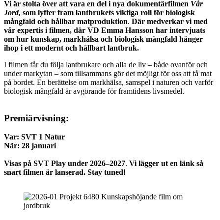
Vi är stolta över att vara en del i nya dokumentärfilmen
Vår
Jord,
som lyfter fram lantbrukets viktiga roll för biologisk
mångfald och hållbar matproduktion
.
Där medverkar vi med
vår expertis i filmen, där VD Emma Hansson har intervjuats
om hur kunskap, markhälsa och biologisk mångfald hänger
ihop i ett modernt och hållbart lantbruk.
I filmen får du följa lantbrukare och alla de liv – både ovanför och
under markytan – som tillsammans gör det möjligt för oss att få mat
på bordet. En berättelse om markhälsa, samspel i naturen och varför
biologisk mångfald är avgörande för framtidens livsmedel.
Premiärvisning:
Var: SVT 1 Natur
När: 28 januari
Visas på SVT Play under 2026–2027
.
Vi lägger ut en länk så
snart filmen är lanserad. Stay tuned!