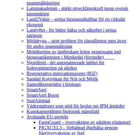
spannmålslagring
Lammakademin - stärkt utvecklingskraft inom svensk
lammnäring
Land2Value – gröna biomassahubbar för en cirkulär
ekonomi
Lantlyftet - för bättre hälsa och säkerhet i gröna
näringar
Mjöldryga – stort problem för rågodlingen men även
för andra spannmålsslag
Mobilisering av lantbrukare kring gemensamt ägd
biogasanläggning i Munkedal (förstudie)
Njordfeed - det automatiserade labbet för
foderoptimering på gården
Regenerativa innovationszoner (RIZ)
Samlad Ko(n)skap för Nöt och Mjölk
Samodlingsgrödor i höstraps
SmartAgri
SmartAgri Boost
SustAinimal
Väderstationer som stöd för beslut om IPM åtgärder
Kunskapspridning biologisk mångfald
Avslutade EU-projekt
FarmGuard – övervakning av gårdens elstängsel
PIGXCEL3 – förbättrad djurhälsa genom
fjärrövervakning av ljud